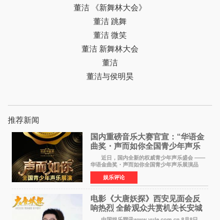
董洁 《新舞林大会》
董洁 跳舞
董洁 微笑
董洁 新舞林大会
董洁
董洁与侯明昊
推荐新闻
国内重磅音乐大赛官宣：“华语金
曲奖・声而如你全国青少年声乐
展演” 正式启幕，阿沁出任明星总
近日，国内全新的权威青少年声乐盛会 ——
评审
华语金曲奖・声而如你全国青少年声乐展演品
牌，在湖南长沙隆重举行官宣，国内又一高规格
娱乐评论
青少年声乐赛事全面启航。 本赛事由寰宇声
扬联合华语金曲
电影《大唐妖探》西安见面会反
响热烈 全龄观众共赏机关长安城
中国娱乐网讯www yule com cn 8月8日，