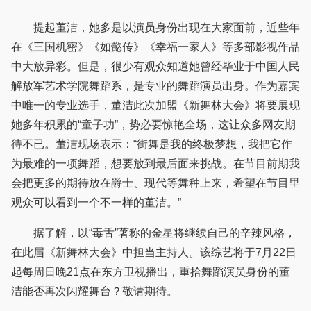
提起董洁，她多是以演员身份出现在大家面前，近些年
在《三国机密》《如懿传》《幸福一家人》等多部影视作品
中大放异彩。但是，很少有观众知道她曾经毕业于中国人民
解放军艺术学院舞蹈系，是专业的舞蹈演员出身。作为嘉宾
中唯一的专业选手，董洁此次加盟《新舞林大会》将要展现
她多年积累的“童子功”，势必要惊艳全场，这让众多网友期
待不已。董洁现场表示：“街舞是我的终极梦想，我把它作
为最难的一项舞蹈，想要放到最后面来挑战。在节目前期我
会把更多的期待放在爵士、现代等舞种上来，希望在节目里
观众可以看到一个不一样的董洁。”
据了解，以“毒舌”著称的金星将继续自己的辛辣风格，
在此届《新舞林大会》中担当主持人。该综艺将于7月22日
起每周日晚21点在东方卫视播出，重拾舞蹈演员身份的董
洁能否再次闪耀舞台？敬请期待。