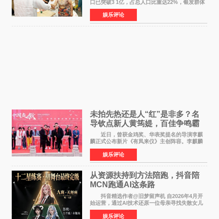
口已突破3 1亿，占总人口比重达22%，银发群体
的精神文化需求日益凸显。2024年1月，国务院办
娱乐评论
公厅印发《关于发展银发经济增进老年人福祉的
意见》——这是
未拍先热还是人“红”是非多？名
导钦点新人黄筠媞，百佳争鸣霸
气回应
近日，曾获金鸡奖、华表奖提名的导演李麒
麟正式公布新片《有凤来仪》主创阵容。李麒麟
早年凭电影《华容道》获得金鸡奖、华表奖提
娱乐评论
名，此后长期参与国内外电影制作，其担任制片
人参与的作品亦曾
从资源扶持到方法陪跑，抖音陪
MCN跑通AI这条路
抖音精选作者@旧梦留声机 自2026年4月开
始运营，通过AI技术还原一位母亲寻找失散女儿
的故事，凭借强情感表达获得大量用户关注，发
娱乐评论
布仅21小时便获得超1亿曝光、超1000万互动。