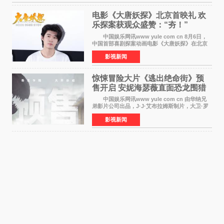
电影《大唐妖探》北京首映礼 欢
乐探案获观众盛赞：“夯！”
中国娱乐网讯www yule com cn 8月6日，
中国首部喜剧探案动画电影《大唐妖探》在北京
举办电影首映礼。导演程腾、联合导演黄珉、总
影视新闻
制片人曹紫建、制片人李莹莹，配音导演张喆，
对白指导程寅，领
惊悚冒险大片《逃出绝命街》预
售开启 安妮海瑟薇直面恐龙围猎
中国娱乐网讯www yule com cn 由华纳兄
弟影片公司出品，J·J·艾布拉姆斯制片，大卫·罗
伯特·米切尔执导，好莱坞巨星安妮·海瑟薇和伊万
影视新闻
·麦克格雷格领衔主演的2026暑期惊悚冒险大片
《逃出绝