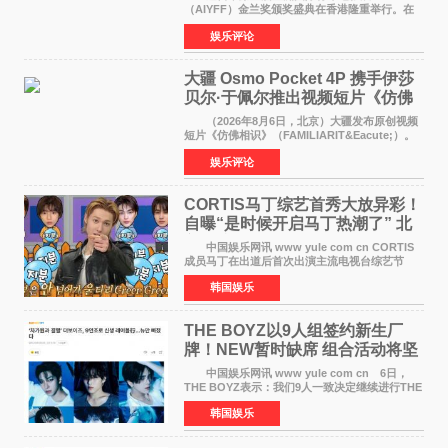
（AIYFF）金兰奖颁奖盛典在香港隆重举行。在
这场汇聚数百位海内外电影人、文化界人士及媒
娱乐评论
体代表的亚洲青年影视盛会上，香港本土电影
《香港一夜》（Dawn in Ho
大疆 Osmo Pocket 4P 携手伊莎
贝尔·于佩尔推出视频短片《仿佛
相识》
（2026年8月6日，北京）大疆发布原创视频
短片《仿佛相识》（FAMILIARIT&Eacute;）。
视频短片由戛纳国际电影节最佳女演员伊莎贝尔·
娱乐评论
于佩尔（Isabelle Huppert）主演，全程使用大
疆首款双主摄口
CORTIS马丁综艺首秀大放异彩！
自曝“是时候开启马丁热潮了” 北
美巡演火热进行中
中国娱乐网讯 www yule com cn CORTIS
成员马丁在出道后首次出演主流电视台综艺节
目，展现了多才多艺的魅力。 马丁出演了5日
韩国娱乐
播出的MBC《Radio Star》Fashion与Passion
之间，I&lsquo;m
THE BOYZ以9人组签约新生厂
牌！NEW暂时缺席 组合活动将坚
定不移继续
中国娱乐网讯 www yule com cn 6日，
THE BOYZ表示：我们9人一致决定继续进行THE
BOYZ组合活动，并且已经完成了组合团体活动
韩国娱乐
签约。目前正在新生厂牌下进行活动准备。尚未
离开THE BOYZ原所