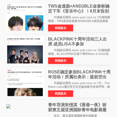
TWS金道勋×AND2BLE金奎彬确
定下车《音乐中心》！8月末告别
MC席位
中国娱乐网讯 www yule com cn 7日据独家
报道，TWS成员金道勋与AND2BLE成员金奎彬
将于8月离开《音乐中心》MC的位置。 金道
韩国娱乐
勋与金奎彬于去年3月与H2H A-NA一起被选为
《音乐中心》MC，约1
BLACKPINK十周年活动三人出
席 成员LISA不参加
中国娱乐网讯 www yule com cn 7日据独家
报道，BLACKPINK出道十周年Meet & Greet活
动将由智秀、ROS&Eacute;、JENNIE出席，
韩国娱乐
LISA将缺席。 此前BLACKPINK所属社YG并
未为组合出道十周年做
ROSÉ确定参加BLACKPINK十周
年活动！所属社表示：提前空出
了时间
中国娱乐网讯 www yule com cn 7日，The
Black Label通过官方社交媒体账号发表声明，就
近期网络上关于ROS&Eacute;个人行程及是否参
韩国娱乐
加BLACKPINK出道纪念活动的种种猜测作出正
式回应。 Th
青年导演朱愷淇《香港一夜》斩
获第五届亚洲国际青年电影展最
佳剧本改编奖
近日，第五届亚洲国际青年电影展