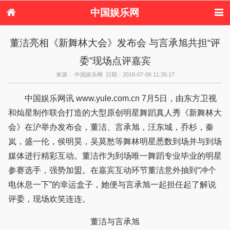
中国娱乐网
首页
新闻
女性
内地娱乐
董洁亮相《新舞林大会》发布会 与言承旭共担“评
港台娱乐
日本娱乐
韩国娱乐
欧美娱乐
委”现场点评嘉宾
体育花边
音乐新闻
影视新闻
内地明星八卦
港台明星八卦
日本韩国明星
欧美明星八卦
娱乐评论
来源： 中国娱乐网 日期：2018-07-06 11:35:17
八卦
中国娱乐网讯 www.yule.com.cn 7月5日，由东方卫视
和灿星制作联合打造的大型原创明星舞蹈真人秀《新舞林大
会》在沪举办发布会，董洁、言承旭，汪东城，乔杉，秦
岚，盛一伦，侯明昊，吴莫愁等舞林明星悉数到场并与到场
媒体进行精彩互动。董洁作为到场唯一舞蹈专业毕业的明星
参赛选手，强势加盟。在嘉宾互动环节董洁意外抽到“冲个
电休息一下”的幸运盒子，她便与言承旭一起担任起了解说
评委，现场欢笑连连。
董洁与言承旭