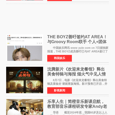
席欧阳坚率团，一
THE BOYZ善旴签约AT AREA！
与Groovy Room联手 个人+团体
活动并行
中国娱乐网讯 www yule com cn 7日据独家
报道，THE BOYZ成员善旴已与AT AREA签订了
专属合约。AT AREA是由知名制作人组合
韩国娱乐
Groovy Room创立的hip-hop厂牌，旗下拥有多
位实力派音乐人，在韩
沈腾新片《欢迎来龙餐馆》释出
美食特辑与海报 烟火气中见人情
温暖
8月7日，电影《欢迎来龙餐馆》释出美食特
辑及菜备好 请就胃版海报。影片预售已开启，并
将于8月8日至10日14:00-21:00举行全国超前点
影视新闻
映。电影《欢迎来龙餐馆》作为战争美食喜剧大
片，讲述了中国
乐享人生｜简橙音乐新课启航，
教育部音乐课程研发专家Andy老
师重磅入驻领航银龄琴声
导语 截至2024年底，我国60岁及以上人