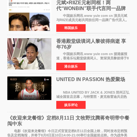
元斌×RIIZE元彬同框！两
代“WONBIN”联手代言同一品牌
颜值天花板合体
中国娱乐网讯 www yule com cn 演员元斌
与RIIZE成员元彬共同担任同一品牌广告代言人。
6日据独家报道，继演员元斌之后，RIIZE元彬最
韩国娱乐
近也被选为某在线中介平台A公司的共同广告代言
人，两人将作
香港殿堂级填词人黎彼得病逝 享
年76岁​
中国娱乐网讯 www yule com cn 据港媒报
道，香港乐坛殿堂级填词人、资深演员黎彼得于8
月5日上午因病离世，终年76岁。好友钟志光透
港台娱乐
露，黎彼得今年3月中风后便卧床休养，身体机能
持续衰退，最
UNITED IN PASSION 热爱聚场
NBA UNITED BY JACK & JONES 郑州正弘
城全国首店启幕，与特雷西・麦克格雷迪共启热
爱 2026 年7 月21 日，
娱乐评论
NBAUNITEDBYJACK&JONES 全国首店，于郑
州正弘城正式启幕。NBA 传奇球星
《欢迎来龙餐馆》定档8月11日 文牧野沈腾蒋奇明带中餐
闯中东
电影《欢迎来龙餐馆》今日正式官宣定档8月11日全国上映，同时发布定档预
告及定档海报，并将于8月8日至10日14:00-21:00举行全国超前点映。作为战争美