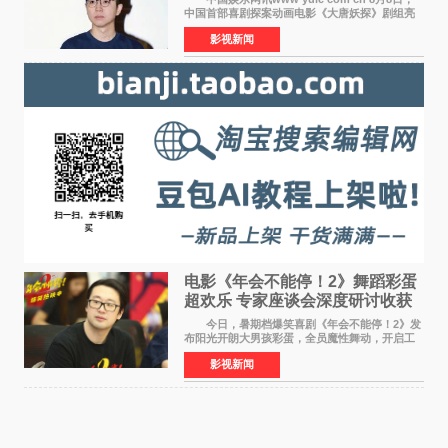
中国首部喜剧探案动画电影《大唐妖探》剧组亮
相西安，举办线下见面会活动。导演程腾、联合
影视新闻
导演黄珉、总制片人曹紫建、制片人李莹莹、领
衔声音出演雷淞然
电影《年会不能停！2》舞蹈彩蛋
超欢乐 专家座谈会深度研讨收获
满满
今日，暑期档爆笑喜剧《年会不能停！2》发
布阳光开朗大男孩彩蛋，全员魔性舞动，开启工
位狂欢模式。影片于昨日同步举办专家座谈会，
影视新闻
导演董润年、总制片人应萝佳出席现场，与一众
业内、学界专家