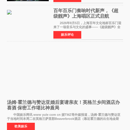
此后，账号持续沿
百年百乐门奏响时代新声，《超
级靓声》上海唱区正式启航
2026年8月5日，上海百年文化地标百乐门迎
来了一场音乐与文化的盛事——《超级靓声》全
国励志音乐公益节目上海唱区新闻发布会暨启动
娱乐评论
仪式在此隆重举行。各界领导、嘉宾与媒体朋友
齐聚一堂，共同
汤姆·霍兰德与赞达亚婚后宴请亲友！英格兰乡间酒店办
喜酒 保密工作堪比神盾局
中国娱乐网讯 www yule com cn 据TMZ等外媒报道，汤姆·霍兰德与赞达亚
于当地时间本周二在英格兰萨里郡Beaverbrook酒店（靠近霍兰德的出生地金斯
顿）举办婚宴，邀请家人与朋友们喝喜酒，庆祝
欧美娱乐