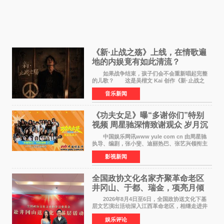
《新·止战之殇》上线，在情歌遍
地的内娱竟有如此清流？
如果战争结束，孩子们会不会重新唱起完整
的儿歌？ 这是吴楷文 Kai 创作《新·止战之
殇》时最初的想法。 从伊朗相关冲突引发的
音乐新闻
地区局势，到世界各地仍在发生的动荡与不安，
战争从来不只
《功夫女足》曝“多谢你们”特别
视频 周星驰深情致谢观众 岁月沉
淀不灭初心
中国娱乐网讯www yule com cn 由周星驰
执导、编剧，张小斐、迪丽热巴、张艺兴领衔主
演，刘嘉玲、佐藤健特别出演，艾米、雪野、蔡
影视新闻
思贝、胡予安、倪好特别介绍的喜剧电影《功夫
女足》释出多谢你
全国政协文化名家齐聚革命老区
井冈山、于都、瑞金，项亮月倾
情献唱《桃花谣》致敬红色沃土
2026年8月4日至6日，全国政协送文化下基
层文艺演出活动深入江西革命老区，相继走进井
冈山、于都长征出发地、瑞金三地。由全国政协
娱乐评论
文化文史和学习委员会副主任、甘肃省政协原主