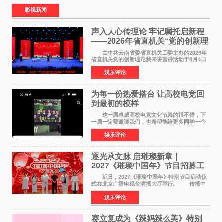
食大片，影片讲述的是中国厨师徐福（沈腾
影视新闻
声入人心传理论 牢记嘱托启新程
——2026年省直机关“党的创新理
论我来讲”宣讲活动圆满落幕
由中共云南省委省直机关工委主办的2026年
省直机关党的创新理论我来讲宣讲活动于8月4日
至5日在昆明举办。活动以 "牢记嘱托 感恩奋进
娱乐评论
开创云南发展新局面 "为主题，坚持以新时代中国
特色社会主义
为每一份热爱搭台 让高校电竞回
到最初的模样
这一届卓威高校电竞文化节真的很不错，下
一届一定要邀请我们，也希望能给更多同学一个
来到现场的机会。 2026卓威高校电竞文化节
娱乐评论
已经落下帷幕，在活动结束后，仍有不少高校电
竞社负责人和现
逐光承文脉 启璀璨新章｜
2027《璀璨中国年》节目招募工
作圆满启动
近日，2027《璀璨中国年》特别节目启动仪
式在北京广播电视台演播大厅举行。 传播中
华优秀传统文化，弘扬纯正国风艺术，打造高规
娱乐评论
格、高质感、正能量的文艺盛典，是璀璨中国年
矢志不渝的初心
赛立复成为《辣妈辣么美》特别