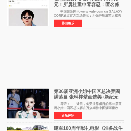
元！所属社重申零容忍：匿名账
号也难逃刑责
中国娱乐网讯 www yule com cn GALAXY
CORP通过官方立场表示：为保护所属艺人权志
龙的名誉和权益，将持续对网络上发生的名誉损
韩国娱乐
害、散布虚假事实、侮辱、恶意诽谤等行为采取
法律应对措施。
第36届亚洲小姐中国区总决赛圆
满落幕 张琳梓擘画选美+新纪元
导语： 近日，备受业界瞩目的第36届亚
洲小姐中国区总决赛在万众期待中圆满璀璨收
官。整场盛典汇聚万千芳华，不仅完成了新一届
娱乐评论
美丽代言人的加冕选拔，更在行业发展层面带来
颠覆性突破。活动
建军100周年献礼电影《准备战斗