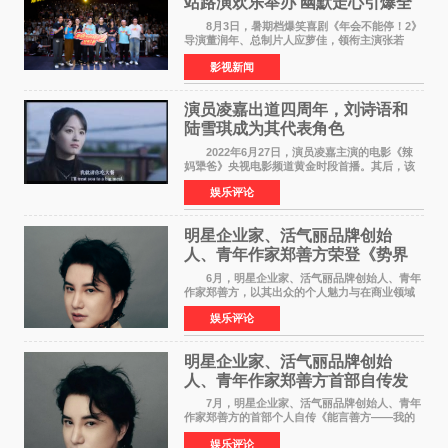
站路演欢乐举办 幽默走心引爆全
场共鸣
8月3日，暑期档爆笑喜剧《年会不能停！2》
导演董润年、总制片人应萝佳，领衔主演张若
昀、白客，惊喜出演庄达菲，特别主演孙艺洲，
影视新闻
特别出演田雨，友情出演欧阳奋强出席成都路
演，与观众近距离互
演员凌嘉出道四周年，刘诗语和
陆雪琪成为其代表角色
2022年6月27日，演员凌嘉主演的电影《辣
妈犟爸》央视电影频道黄金时段首播。其后，该
电影在央视电影频道多次复播（2022年8月10
娱乐评论
日，2022年9月30日，2023年7月17日，2025年7
月14日）。除了多次复
明星企业家、活气丽品牌创始
人、青年作家郑善方荣登《势界
POWERCIRCLES》6月刊
6月，明星企业家、活气丽品牌创始人、青年
作家郑善方，以其出众的个人魅力与在商业领域
的卓越建树，成功登上《势界
娱乐评论
POWERCIRCLES》，展现了他在时尚与商业领
域的双重影响力。 明星企业家、青
明星企业家、活气丽品牌创始
人、青年作家郑善方首部自传发
布， 书写跨界创业者的成长答卷
7月，明星企业家、活气丽品牌创始人、青年
作家郑善方的首部个人自传《能言善方——我的
跨界人生》正式发行。这本书以他的人生轨迹为
娱乐评论
脉络，首次完整公开了从逐梦少年到横跨美业、