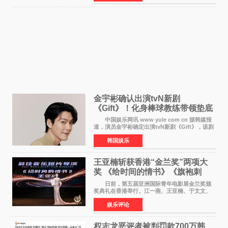
是张翼走进易学
金宇彬确认出演tvN新剧
《Gift》！化身棒球教练带领垫底
球队逆袭
中国娱乐网讯 www yule com cn 据韩媒报
道，演员金宇彬确定出演tvN新剧《Gift》，该剧
预计将于下半年播出，引发观众高度期待。
韩国娱乐
本剧改编自同名网络漫画，讲述一位经历意外事
故后获得特殊
王亚楠斩获香港“金兰奖”两项大
奖 《给时间的情书》《旗袍刺
客》双双获肯定
日前，第五届亚洲国际青年电影展金兰奖颁
奖典礼在香港举行。江一燕、王亚楠、于文文、
李东学等知名演员出席活动。著名演员、导演王
娱乐评论
亚楠凭借音乐故事片《给时间的情书》和院线电
影《旗袍刺客》
权志龙恶评者被判罚款700万韩