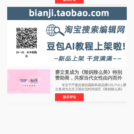
格、高质感、正能量的文艺盛典，是璀璨中国年
矢志不渝的初心
赛立复成为《辣妈辣么美》特别
赞助商，共探当代女性由内而外
活力美
专注于严肃抗衰的国际科研品牌CELFULL赛
立复成为北京卫视生活时尚综艺《辣妈辣么美》
的特别赞助商,明星辣妈袁咏仪倾情参与，向广大
娱乐评论
都市女性传递健康生活新主张，寄语当代女性在
家庭与自我之间