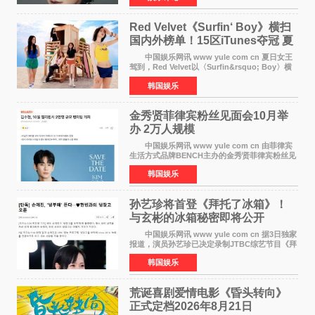
公益等多领域的
Red Velvet《Surfin‘ Boy》横扫
国内外榜单！15区iTunes夺冠 夏
日女王强势回归
中国娱乐网讯 www yule com cn 夏日女王
驾到，Red Velvet以〈Surfin&rsquo; Boy〉横
扫国内外榜单，获得音乐粉丝的热烈反响。
韩国娱乐
Red Velvet于3日发行了夏日迷你专辑《Velvet
Summer》，
金秀贤菲律宾粉丝见面会10月举
办 2万人规模
中国娱乐网讯 www yule com cn 由菲律宾
生活方式品牌BENCH主办的金秀贤菲律宾粉丝见
面会，将于10月2日在马尼拉SM Mall of
韩国娱乐
Asia（MOA）竞技场举行，预计规模达2万人。
这也是金秀贤自去年陷
孙艺珍将首登《拜托了冰箱》！
与玄彬的冰箱秘密即将公开
中国娱乐网讯 www yule com cn 据3日独家
报道，演员孙艺珍已决定录制JTBC综艺节目《拜
托了冰箱》，目前正在协调具体细节。这是孙艺
韩国娱乐
珍首次公开个人冰箱，也是她婚后首次以玄彬的
妻子身份参与
荒诞喜剧爱情电影《昏头转向》
正式定档2026年8月21日