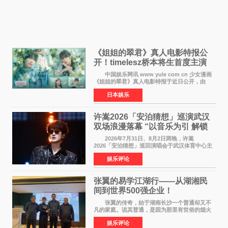
《姐姐的翠君》真人电影特报公
开！timelesz桥本将生首度主演
12月4日上映
中国娱乐网讯 www yule com cn 少女漫画
《姐姐的翠君》真人电影特报于近日公开，由
timelesz成员桥本将生担任主演，这也是他首次
日本娱乐
担任电影主演，引发高度关注。 女高中生咲
苗翠（中岛瑠菜
许嵩2026「安泊猜想」巡演武汉
双场浪漫落幕 “以音乐为引 解锁
江城记忆”
2026年7月31日、8月2日两晚，许嵩
2026「安泊猜想」巡回演唱会于武汉体育中心主
体育场盛大开唱。许嵩与数万歌迷在此相聚，从
娱乐评论
浪漫惬意的舞台设计到充满诚意与惊喜的现场互
动，共同开启了一场关于
张翼的易学江湖行——从湖湘民
间到世界500强企业！
张翼的传奇，始于湖南长沙一个普通却又不
凡的家庭。说其普通，是因为那里有世俗的烟火
气；说其不凡，是因为家中有一位洞悉天地玄机
娱乐评论
的长者——他的爷爷。作为当地的风水师，爷爷