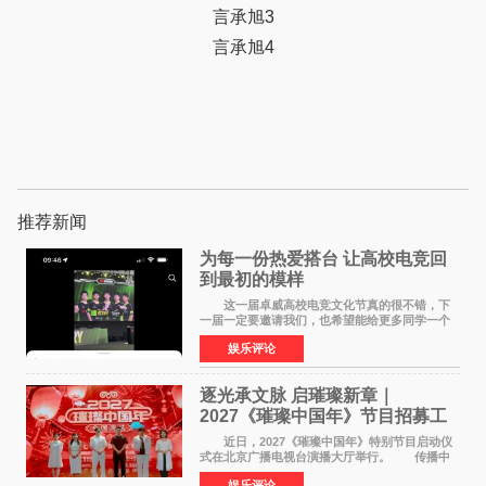
言承旭3
言承旭4
推荐新闻
为每一份热爱搭台 让高校电竞回
到最初的模样
这一届卓威高校电竞文化节真的很不错，下
一届一定要邀请我们，也希望能给更多同学一个
来到现场的机会。 2026卓威高校电竞文化节
娱乐评论
已经落下帷幕，在活动结束后，仍有不少高校电
竞社负责人和现
逐光承文脉 启璀璨新章｜
2027《璀璨中国年》节目招募工
作圆满启动
近日，2027《璀璨中国年》特别节目启动仪
式在北京广播电视台演播大厅举行。 传播中
华优秀传统文化，弘扬纯正国风艺术，打造高规
娱乐评论