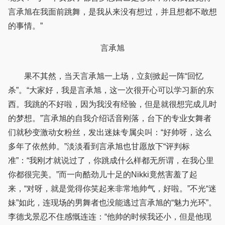
言承旭在我面前跳舞，是我从来没有想过，并且想都不敢想
的事情。”
言承旭
果不其然，当天言承旭一上场，立刻掀起一阵“回忆
杀”。“大家好，我是言承旭，这一次很开心可以学习新的东
西。我跳的不好啦，因为我没有经验，但是就很想完成儿时
的梦想。”言承旭的自我介绍话音刚落，台下的专业女舞者
们就秒变激动女粉丝，发出迷妹专属尖叫：“好帅呀，这么
多年了依然帅。”淡淡看到言承旭也甘愿放下“评判标
准”：“我刚才就说过了，你跳成什么样都无所谓，在我心里
你都很完美。”而一向酷劲儿十足的Nikki竟然害羞了起
来，“对呀，就是觉得你笑起来非常地帅气，好啦。”不光“迷
妹”如此，连现场的男舞者也没能逃过言承旭的“魅力光环”。
李德戈景忍不住感慨连连：“他帅的时候我还小，但是他现