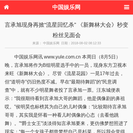
中国娱乐网
首页
新闻
女性
内地娱乐
言承旭现身再掀“流星回忆杀” 《新舞林大会》秒变
港台娱乐
日本娱乐
韩国娱乐
欧美娱乐
粉丝见面会
体育花边
音乐新闻
影视新闻
内地明星八卦
港台明星八卦
日本韩国明星
欧美明星八卦
娱乐评论
来源： 中国娱乐网 日期：2018-08-02 08:12:33
八卦
中国娱乐网讯 www.yule.com.cn 本周日（8月5日）
晚，言承旭将作为B组明星选手中的一员，现身东方卫视本
来旺《新舞林大会》。尽管《流星花园》一晃17年过去，
但“道明寺”仍旧热度不减。早在“最期待舞蹈”的“民意调
查”中，就有不少明星舞者投了言承旭一票。汪东城便表
示：“我很期待看到言承旭大哥的舞蹈，他是偶像剧的鼻祖
哎。”侯明昊也标榜其为自己的儿时偶像：“比较期待言承旭
哥哥，其实我是怀着一种看儿时偶像的心态（去看他跳
舞）。”“爵士女王”淡淡得知言承旭要来，更仿佛梦想照进了
现实：“每一个女孩子都曾梦想自己是杉菜，所以我会觉得