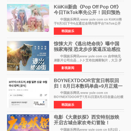
KiiiKiii新曲《Pop Off Pop Off》
今日TikTok率先公开！回归预热
全面启动
中国娱乐网讯 www yule com cn KiiiKiii将
于8月3日下午6点通过全球内容平台TikTok公开
将于10日发行的迷你三辑《WhyKiiiKiii》主打歌
韩国娱乐
〈Pop Off Pop Off〉的挑战视频，率先公开部分
音源和亮
惊悚大片《逃出绝命街》曝中国
独家海报 恐龙步步紧逼压迫感拉
满
中国娱乐网讯www yule com cn 由华纳兄
弟影片公司出品，J·J·艾布拉姆斯制片，大卫·罗
伯特·米切尔执导，好莱坞巨星安妮·海瑟薇、伊万
影视新闻
·麦克格雷格主演的2026年暑期惊悚恐龙大片《逃
出绝命
BOYNEXTDOOR官宣日韩双回
归！8月日本数码单曲+9月正规一
辑改版
中国娱乐网讯 www yule com cn
BOYNEXTDOOR于7月31日至8月2日在釜山社稷
室内体育馆举办了BOYNEXTDOOR TOUR
韩国娱乐
&lsquo;KNOCK ON Vol 2&rsquo; IN
BUSAN，与当地粉丝共度难忘时光。 在演
电影《大唐妖探》西安特别放映
开启古城合家欢奇幻冒险！
中国娱乐网讯www yule com cn 8月2日，