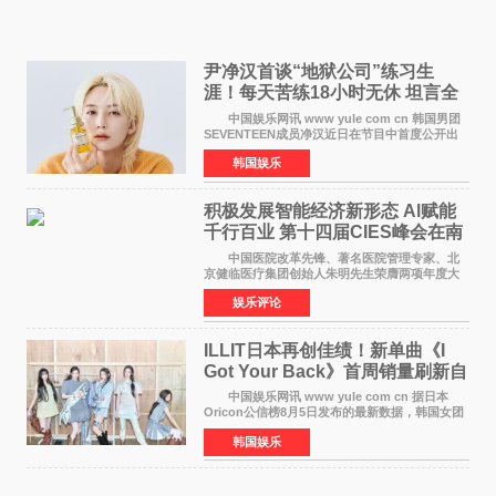
尹净汉首谈“地狱公司”练习生
涯！每天苦练18小时无休 坦言全
靠成员撑过来
中国娱乐网讯 www yule com cn 韩国男团
SEVENTEEN成员净汉近日在节目中首度公开出
道前的残酷练习生经历，并提及经纪公司Pledis
韩国娱乐
娱乐，引发广泛关注。 在8月2日播出的日本
TBS综艺节目《周
积极发展智能经济新形态 Al赋能
千行百业 第十四届CIES峰会在南
京盛大召开
中国医院改革先锋、著名医院管理专家、北
京健临医疗集团创始人朱明先生荣膺两项年度大
奖 2026年7月31日，盛夏金陵，长江之畔，
娱乐评论
以重落地·真务实·强链接为主题的2026&lsquo;人
工智能+&rsquo
ILLIT日本再创佳绩！新单曲《I
Got Your Back》首周销量刷新自
身纪录
中国娱乐网讯 www yule com cn 据日本
Oricon公信榜8月5日发布的最新数据，韩国女团
ILLIT在日本发行的第二张单曲《I Got Your
韩国娱乐
Back》首周销量达到71,009张，成功跻身最新一
期周单曲排行