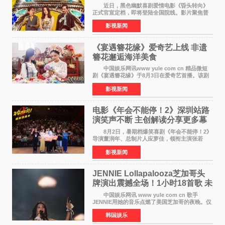
近日，黑色幽默喜剧爱情电影《昏头转向》
正式官宣定档，即将登陆全国院线。影片聚焦普
通人的荒诞生活，以戏谑诙谐的镜头语言、反转
影视新闻
不断的剧情，融合爆笑喜剧与细腻爱情元素，打
造出一部接地气
《宴遇簪花缘》爱奇艺上线 非遗
簪花邂逅海洋美食
中国娱乐网讯www yule com cn 精品微短
剧《宴遇簪花缘》于8月3日在爱奇艺首播。该剧
是泉州荣膺世界美食之都后推出的首部美食主题
影视新闻
文旅微短剧，实力派演员孙茜特别出演簪花非遗
传承人，她曾参演
电影《年会不能停！2》深圳站路
演笑声不断 主创解读分享更多幕
后创作
8月2日，暑期档爆笑喜剧《年会不能停！2》
导演董润年、总制片人应萝佳，领衔主演张若
昀、白客，主演酷酷的滕出席深圳路演，与观众
影视新闻
近距离趣味互动，畅聊创作细节与名场面，一路
笑声不断。影片讲
JENNIE Lollapalooza芝加哥头
牌演出震撼全场！1小时18首歌 未
发行新曲首度公开
中国娱乐网讯 www yule com cn 歌手
JENNIE用她的音乐点燃了美国芝加哥的夜晚。仅
需1小时，就足以证明K-pop女性solo艺人首次登
韩国娱乐
上Lollapalooza这一头衔的分量。她向世人展示
了为何自己能作为世