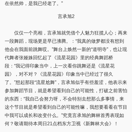
在依然帅，是我已经老了。”
言承旭2
仅仅一个亮相，言承旭就凭借个人魅力狂揽人心；再来
一段舞蹈，现场更是早已沸腾。：“我真的做梦都没有想到
他会在我面前跳舞哎。”舞台上焕然一新的“道明寺”，也让现
代舞者张娅姝回忆起了《流星花园》里的经典舞蹈桥
段：“我记得印象当中，上一次看你跳舞还是《流星花
园》，对不对？《流星花园》印象当中已经过了很久
了。”想起那段“流星尬舞”，言承旭似乎有些羞涩，他表示来
参加舞蹈节目，就是希望看到自己的可能性，打破之前害怕
的东西：“我自己会努力呀，不会特别去想那么多事情，来
这个节目就是希望看到自己的可能性嘛，我想要看看在节目
中我可以成长和改变什么。”究竟言承旭的舞林首秀表现如
何？敬请期待本周日21点档东方卫视《新舞林大会》！