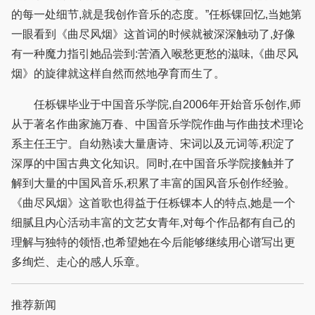
的每一处细节,就是我创作音乐的态度。”任栎锞回忆,当她第
一眼看到《曲尽风烟》这首词的时候就被深深触动了,好像
有一种魔力指引她品尝到:苦酒入喉愁更愁的滋味,《曲尽风
烟》的旋律就这样自然而然地孕育而生了。
任栎锞毕业于中国音乐学院,自2006年开始音乐创作,师
从于著名作曲家施万春、中国音乐学院作曲与作曲技术理论
系主任王宁。自幼熟读大量唐诗、宋词以及元词等,积淀了
深厚的中国古典文化知识。同时,在中国音乐学院接触并了
解到大量的中国风音乐,积累了丰富的国风音乐创作经验。
《曲尽风烟》这首歌也得益于任栎锞本人的特点,她是一个
细腻且内心活动丰富的文艺女青年,对每个作品都有自己的
理解与独特的领悟,也希望她在今后能够继续用心谱写出更
多绚烂、走心的感人乐章。
推荐新闻