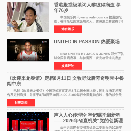
香港殿堂级填词人黎彼得病逝 享
年76岁​
中国娱乐网讯 www yule com cn 据港媒报
道，香港乐坛殿堂级填词人、资深演员黎彼得于8
月5日上午因病离世，终年76岁。好友钟志光透
港台娱乐
露，黎彼得今年3月中风后便卧床休养，身体机能
持续衰退，最
UNITED IN PASSION 热爱聚场
NBA UNITED BY JACK & JONES 郑州正弘
城全国首店启幕，与特雷西・麦克格雷迪共启热
爱 2026 年7 月21 日，
娱乐评论
NBAUNITEDBYJACK&JONES 全国首店，于郑
州正弘城正式启幕。NBA 传奇球星
《欢迎来龙餐馆》定档8月11日 文牧野沈腾蒋奇明带中餐
闯中东
电影《欢迎来龙餐馆》今日正式官宣定档8月11日全国上映，同时发布定档预
告及定档海报，并将于8月8日至10日14:00-21:00举行全国超前点映。作为战争美
食大片，影片讲述的是中国厨师徐福（沈腾
影视新闻
声入人心传理论 牢记嘱托启新程
——2026年省直机关“党的创新理
论我来讲”宣讲活动圆满落幕
由中共云南省委省直机关工委主办的2026年