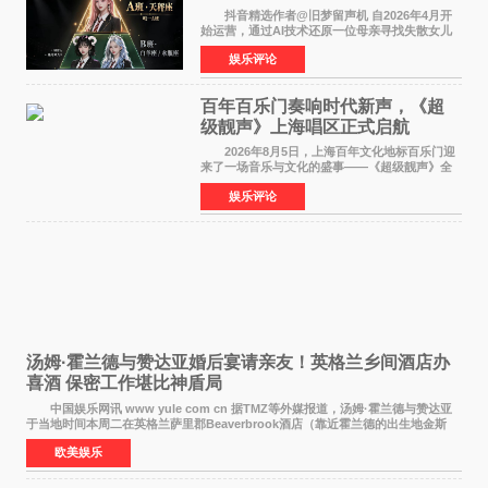
抖音精选作者@旧梦留声机 自2026年4月开
始运营，通过AI技术还原一位母亲寻找失散女儿
的故事，凭借强情感表达获得大量用户关注，发
娱乐评论
布仅21小时便获得超1亿曝光、超1000万互动。
此后，账号持续沿
百年百乐门奏响时代新声，《超
级靓声》上海唱区正式启航
2026年8月5日，上海百年文化地标百乐门迎
来了一场音乐与文化的盛事——《超级靓声》全
国励志音乐公益节目上海唱区新闻发布会暨启动
娱乐评论
仪式在此隆重举行。各界领导、嘉宾与媒体朋友
齐聚一堂，共同
汤姆·霍兰德与赞达亚婚后宴请亲友！英格兰乡间酒店办
喜酒 保密工作堪比神盾局
中国娱乐网讯 www yule com cn 据TMZ等外媒报道，汤姆·霍兰德与赞达亚
于当地时间本周二在英格兰萨里郡Beaverbrook酒店（靠近霍兰德的出生地金斯
顿）举办婚宴，邀请家人与朋友们喝喜酒，庆祝
欧美娱乐