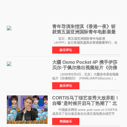
青年导演朱愷淇《香港一夜》斩
获第五届亚洲国际青年电影展最
佳剧本改编奖
近日，第五届亚洲国际青年电影展
（AIYFF）金兰奖颁奖盛典在香港隆重举行。在
这场汇聚数百位海内外电影人、文化界人士及媒
娱乐评论
体代表的亚洲青年影视盛会上，香港本土电影
《香港一夜》（Dawn in Ho
大疆 Osmo Pocket 4P 携手伊莎
贝尔·于佩尔推出视频短片《仿佛
相识》
（2026年8月6日，北京）大疆发布原创视频
短片《仿佛相识》（FAMILIARIT&Eacute;）。
视频短片由戛纳国际电影节最佳女演员伊莎贝尔·
娱乐评论
于佩尔（Isabelle Huppert）主演，全程使用大
疆首款双主摄口
CORTIS马丁综艺首秀大放异彩！
自曝“是时候开启马丁热潮了” 北
美巡演火热进行中
中国娱乐网讯 www yule com cn CORTIS
成员马丁在出道后首次出演主流电视台综艺节
目，展现了多才多艺的魅力。 马丁出演了5日
韩国娱乐
播出的MBC《Radio Star》Fashion与Passion
之间，I&lsquo;m