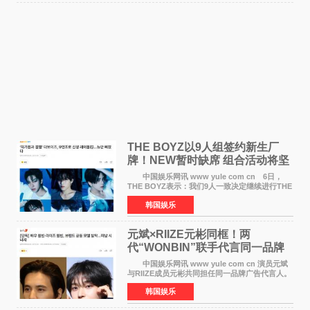
THE BOYZ以9人组签约新生厂
牌！NEW暂时缺席 组合活动将坚
定不移继续
中国娱乐网讯 www yule com cn 6日，
THE BOYZ表示：我们9人一致决定继续进行THE
BOYZ组合活动，并且已经完成了组合团体活动
韩国娱乐
签约。目前正在新生厂牌下进行活动准备。尚未
离开THE BOYZ原所
元斌×RIIZE元彬同框！两
代“WONBIN”联手代言同一品牌
颜值天花板合体
中国娱乐网讯 www yule com cn 演员元斌
与RIIZE成员元彬共同担任同一品牌广告代言人。
6日据独家报道，继演员元斌之后，RIIZE元彬最
韩国娱乐
近也被选为某在线中介平台A公司的共同广告代言
人，两人将作