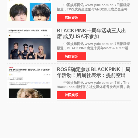
MC席位
中国娱乐网讯 www yule com cn 7日据独家
报道，TWS成员金道勋与AND2BLE成员金奎彬
将于8月离开《音乐中心》MC的位置。 金道
韩国娱乐
勋与金奎彬于去年3月与H2H A-NA一起被选为
《音乐中心》MC，约1
BLACKPINK十周年活动三人出
席 成员LISA不参加
中国娱乐网讯 www yule com cn 7日据独家
报道，BLACKPINK出道十周年Meet & Greet活
动将由智秀、ROS&Eacute;、JENNIE出席，
韩国娱乐
LISA将缺席。 此前BLACKPINK所属社YG并
未为组合出道十周年做
ROSÉ确定参加BLACKPINK十周
年活动！所属社表示：提前空出
了时间
中国娱乐网讯 www yule com cn 7日，The
Black Label通过官方社交媒体账号发表声明，就
近期网络上关于ROS&Eacute;个人行程及是否参
韩国娱乐
加BLACKPINK出道纪念活动的种种猜测作出正
式回应。 Th