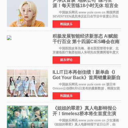
尹净汉首谈“地狱公司”练习生
涯！每天苦练18小时无休 坦言全
靠成员撑过来
中国娱乐网讯 www yule com cn 韩国男团
SEVENTEEN成员净汉近日在节目中首度公开出
道前的残酷练习生经历，并提及经纪公司Pledis
韩国娱乐
娱乐，引发广泛关注。 在8月2日播出的日本
TBS综艺节目《周
积极发展智能经济新形态 Al赋能
千行百业 第十四届CIES峰会在南
京盛大召开
中国医院改革先锋、著名医院管理专家、北
京健临医疗集团创始人朱明先生荣膺两项年度大
奖 2026年7月31日，盛夏金陵，长江之畔，
娱乐评论
以重落地·真务实·强链接为主题的2026&lsquo;人
工智能+&rsquo
ILLIT日本再创佳绩！新单曲《I
Got Your Back》首周销量刷新自
身纪录
中国娱乐网讯 www yule com cn 据日本
Oricon公信榜8月5日发布的最新数据，韩国女团
ILLIT在日本发行的第二张单曲《I Got Your
韩国娱乐
Back》首周销量达到71,009张，成功跻身最新一
期周单曲排行
《姐姐的翠君》真人电影特报公
开！timelesz桥本将生首度主演
12月4日上映
中国娱乐网讯 www yule com cn 少女漫画
《姐姐的翠君》真人电影特报于近日公开，由