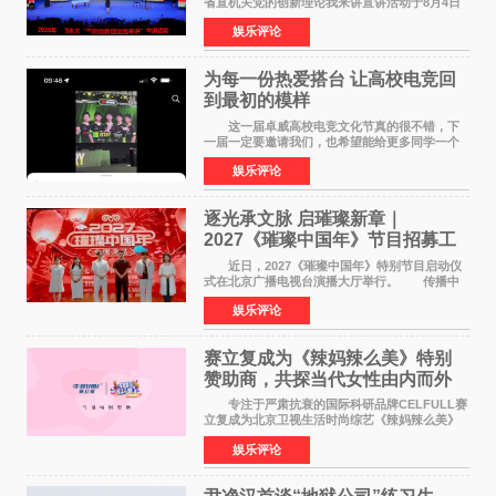
省直机关党的创新理论我来讲宣讲活动于8月4日
至5日在昆明举办。活动以 "牢记嘱托 感恩奋进
娱乐评论
开创云南发展新局面 "为主题，坚持以新时代中国
特色社会主义
为每一份热爱搭台 让高校电竞回
到最初的模样
这一届卓威高校电竞文化节真的很不错，下
一届一定要邀请我们，也希望能给更多同学一个
来到现场的机会。 2026卓威高校电竞文化节
娱乐评论
已经落下帷幕，在活动结束后，仍有不少高校电
竞社负责人和现
逐光承文脉 启璀璨新章｜
2027《璀璨中国年》节目招募工
作圆满启动
近日，2027《璀璨中国年》特别节目启动仪
式在北京广播电视台演播大厅举行。 传播中
华优秀传统文化，弘扬纯正国风艺术，打造高规
娱乐评论
格、高质感、正能量的文艺盛典，是璀璨中国年
矢志不渝的初心
赛立复成为《辣妈辣么美》特别
赞助商，共探当代女性由内而外
活力美
专注于严肃抗衰的国际科研品牌CELFULL赛
立复成为北京卫视生活时尚综艺《辣妈辣么美》
的特别赞助商,明星辣妈袁咏仪倾情参与，向广大
娱乐评论
都市女性传递健康生活新主张，寄语当代女性在
家庭与自我之间