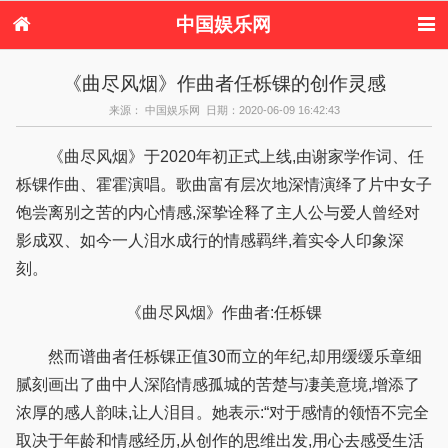
中国娱乐网
首页
新闻
女性
内地娱乐
《曲尽风烟》作曲者任栎锞的创作灵感
港台娱乐
日本娱乐
韩国娱乐
欧美娱乐
来源： 中国娱乐网 日期：2020-06-09 16:42:43
体育花边
音乐新闻
影视新闻
内地明星八卦
港台明星八卦
日本韩国明星
欧美明星八卦
娱乐评论
《曲尽风烟》于2020年初正式上线,由谢家学作词、任
八卦
栎锞作曲、霍霍演唱。歌曲富有层次地深情演绎了片中女子
饱尝离别之苦的内心情感,深挚诠释了主人公与爱人曾经对
影成双、如今一人泪水成行的情感羁绊,着实令人印象深
刻。
《曲尽风烟》作曲者:任栎锞
然而谱曲者任栎锞正值30而立的年纪,却用缓缓乐章细
腻刻画出了曲中人深陷情感孤城的苦楚与凄美意境,增添了
浓厚的感人韵味,让人泪目。她表示:“对于感情的领悟不完全
取决于年龄和情感经历,从创作的思维出发,用心去感受生活