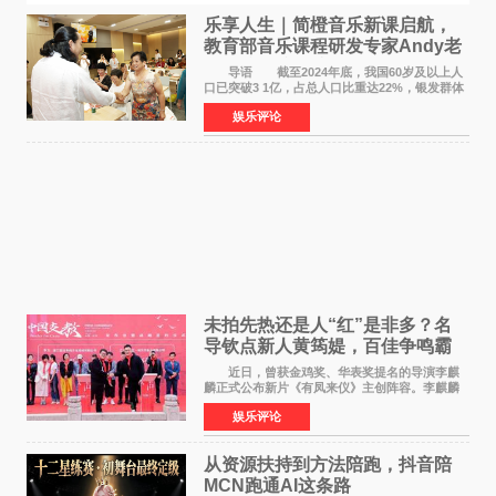
乐享人生｜简橙音乐新课启航，
教育部音乐课程研发专家Andy老
师重磅入驻领航银龄琴声
导语 截至2024年底，我国60岁及以上人
口已突破3 1亿，占总人口比重达22%，银发群体
的精神文化需求日益凸显。2024年1月，国务院办
娱乐评论
公厅印发《关于发展银发经济增进老年人福祉的
意见》——这是
未拍先热还是人“红”是非多？名
导钦点新人黄筠媞，百佳争鸣霸
气回应
近日，曾获金鸡奖、华表奖提名的导演李麒
麟正式公布新片《有凤来仪》主创阵容。李麒麟
早年凭电影《华容道》获得金鸡奖、华表奖提
娱乐评论
名，此后长期参与国内外电影制作，其担任制片
人参与的作品亦曾
从资源扶持到方法陪跑，抖音陪
MCN跑通AI这条路