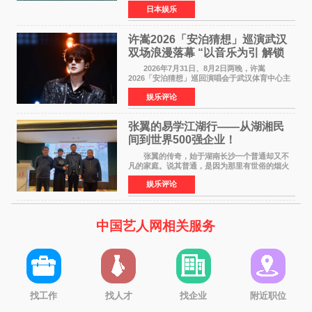
timelesz成员桥本将生担任主演，这也是他首次
日本娱乐
担任电影主演，引发高度关注。 女高中生咲
苗翠（中岛瑠菜
许嵩2026「安泊猜想」巡演武汉
双场浪漫落幕 “以音乐为引 解锁
江城记忆”
2026年7月31日、8月2日两晚，许嵩
2026「安泊猜想」巡回演唱会于武汉体育中心主
体育场盛大开唱。许嵩与数万歌迷在此相聚，从
娱乐评论
浪漫惬意的舞台设计到充满诚意与惊喜的现场互
动，共同开启了一场关于
张翼的易学江湖行——从湖湘民
间到世界500强企业！
张翼的传奇，始于湖南长沙一个普通却又不
凡的家庭。说其普通，是因为那里有世俗的烟火
气；说其不凡，是因为家中有一位洞悉天地玄机
娱乐评论
的长者——他的爷爷。作为当地的风水师，爷爷
是张翼走进易学
中国艺人网相关服务
找工作
找人才
找企业
附近职位