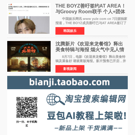
THE BOYZ善旴签约AT AREA！
与Groovy Room联手 个人+团体
活动并行
中国娱乐网讯 www yule com cn 7日据独家
报道，THE BOYZ成员善旴已与AT AREA签订了
专属合约。AT AREA是由知名制作人组合
韩国娱乐
Groovy Room创立的hip-hop厂牌，旗下拥有多
位实力派音乐人，在韩
沈腾新片《欢迎来龙餐馆》释出
美食特辑与海报 烟火气中见人情
温暖
8月7日，电影《欢迎来龙餐馆》释出美食特
辑及菜备好 请就胃版海报。影片预售已开启，并
将于8月8日至10日14:00-21:00举行全国超前点
影视新闻
映。电影《欢迎来龙餐馆》作为战争美食喜剧大
片，讲述了中国