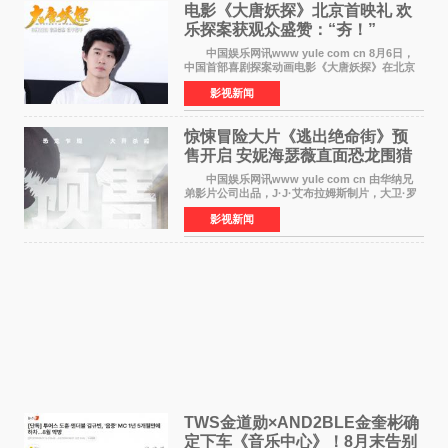
电影《大唐妖探》北京首映礼 欢
乐探案获观众盛赞：“夯！”
中国娱乐网讯www yule com cn 8月6日，
中国首部喜剧探案动画电影《大唐妖探》在北京
举办电影首映礼。导演程腾、联合导演黄珉、总
影视新闻
制片人曹紫建、制片人李莹莹，配音导演张喆，
对白指导程寅，领
惊悚冒险大片《逃出绝命街》预
售开启 安妮海瑟薇直面恐龙围猎
中国娱乐网讯www yule com cn 由华纳兄
弟影片公司出品，J·J·艾布拉姆斯制片，大卫·罗
伯特·米切尔执导，好莱坞巨星安妮·海瑟薇和伊万
影视新闻
·麦克格雷格领衔主演的2026暑期惊悚冒险大片
《逃出绝
TWS金道勋×AND2BLE金奎彬确
定下车《音乐中心》！8月末告别