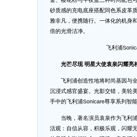
金、樱花粉与午夜蓝三种时尚配色
砂质感的充电底座搭配同色系皮革
雅非凡，便携随行。一体化的机身
倍的光滑洁净。
飞利浦Son
光芒尽现 明星大使袁泉闪耀亮
飞利浦创造性地将时尚基因与全新
沉浸式感官盛宴。光影交错，美轮
手中的飞利浦Sonicare尊享系
当晚，著名演员袁泉作为飞利浦Son
活观：自信从容，积极乐观，闪耀无处