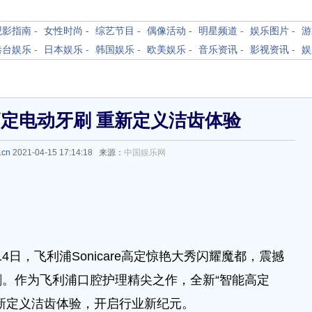
观影指南
-
女性时尚
-
综艺节目
-
偶像活动
-
明星频道
-
娱乐图片
-
游
港台娱乐
-
日本娱乐
-
韩国娱乐
-
欧美娱乐
-
音乐资讯
-
影视资讯
-
娱
定电动牙刷 重新定义洁齿体验
.cn
2021-04-15 17:14:18 来源：
中国娱乐网
4日，飞利浦Sonicare高定惊艳大秀闪耀魔都，震撼
。作为飞利浦口腔护理精尖之作，全新“智能高定
新定义洁齿体验，开启行业新纪元。