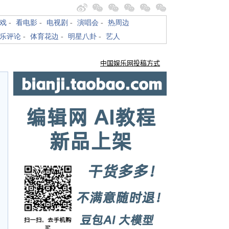
戏
-
看电影
-
电视剧
-
演唱会
-
热周边
乐评论
-
体育花边
-
明星八卦
-
艺人