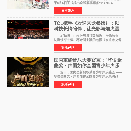
于8月6日正式推出全球数字服务"MANGA
MILLION"，无需注册即可免费阅读近400部漫画
日本娱乐
作品，总量达100万页，翻译成100多种语言面向
全球读者开放。该服务预
TCL携手《欢迎来龙餐馆》：以
科技长情陪伴，让光影与烟火温
暖生活
8月8日，由文牧野导演及编剧、宁浩监制，
沈腾领衔主演、蒋奇明主演的电影《欢迎来龙餐
馆》在上海超前点映，主创团队携影片亮相与观
娱乐评论
众提前见面。TCL作为本片独家合作伙伴，在路
演现场设置品牌互
国内重磅音乐大赛官宣：“华语金
曲奖・声而如你全国青少年声乐
展演” 正式启幕，阿沁出任明星总
近日，国内全新的权威青少年声乐盛会 ——
评审
华语金曲奖・声而如你全国青少年声乐展演品
牌，在湖南长沙隆重举行官宣，国内又一高规格
娱乐评论
青少年声乐赛事全面启航。 本赛事由寰宇声
扬联合华语金曲