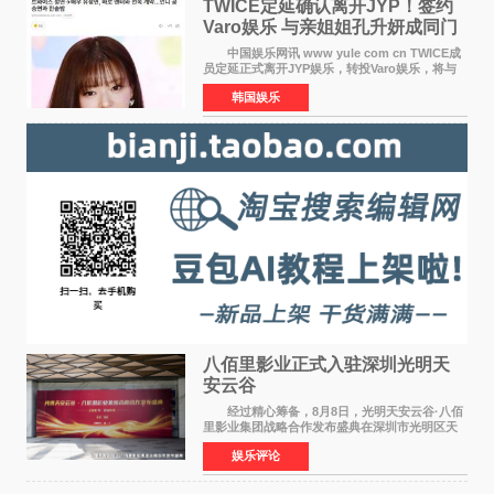
TWICE定延确认离开JYP！签约
Varo娱乐 与亲姐姐孔升妍成同门
中国娱乐网讯 www yule com cn TWICE成
员定延正式离开JYP娱乐，转投Varo娱乐，将与
亲姐姐孔升妍成为同门。 Varo娱乐于10日通
韩国娱乐
过官方SNS宣布："能与拥有多彩魅力和无限潜力
的俞定延结下珍贵
八佰里影业正式入驻深圳光明天
安云谷
经过精心筹备，8月8日，光明天安云谷·八佰
里影业集团战略合作发布盛典在深圳市光明区天
安云谷盛大举行，来自DataEye剧查查创始人
娱乐评论
&CEO 深圳市微短剧产业协会会长汪祥斌先生、
光明区文化广电旅