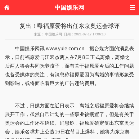
中国娱乐网
首页
新闻
女性
内地娱乐
复出！曝福原爱将出任东京奥运会球评
港台娱乐
日本娱乐
韩国娱乐
欧美娱乐
来源： 中国娱乐网 日期：2021-07-17 17:06:10
体育花边
音乐新闻
影视新闻
内地明星八卦
港台明星八卦
日本韩国明星
欧美明星八卦
娱乐评论
中国娱乐网讯 www.yule.com.cn 据台媒方面的消息表
八卦
示，日前福原爱与江宏杰两人在7月8日正式离婚，离婚之
后两人将会共同抚养孩子，而有关于福原爱今后的工作问题
也备受媒体的关注，有消息称福原爱因为离婚的事情形象受
到影响，或将面临着巨大的广告违约费用。
不过，日媒方面在近日表示，离婚之后福原爱将会继续
展开工作，虽然自己计划的一些事业被搁置了，但是有关于
奥运会的工作还在继续。消息称，福原爱确定复出东京奥运
会，娱乐名嘴井上公造16日在节目上爆料，她将为东京奥