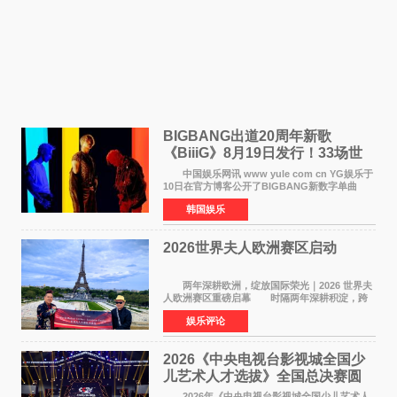
BIGBANG出道20周年新歌
《BiiiG》8月19日发行！33场世
界巡演同步启航
中国娱乐网讯 www yule com cn YG娱乐于
10日在官方博客公开了BIGBANG新数字单曲
《BiiiG》的海报，宣布新歌将于8月19日——组
韩国娱乐
合出道20周年纪念日正式发行。歌名取自意为"巨
大""宏大"的"BIG"
2026世界夫人欧洲赛区启动
两年深耕欧洲，绽放国际荣光｜2026 世界夫
人欧洲赛区重磅启幕 时隔两年深耕积淀，跨
越多国文化游学！伴随着国际影响力持续攀升，
娱乐评论
2026 世界夫人欧洲赛区正式全面启动。本次赛区
落地，是世
2026《中央电视台影视城全国少
儿艺术人才选拔》全国总决赛圆
满落幕
2026年《中央电视台影视城全国少儿艺术人