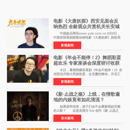
电影《大唐妖探》西安见面会反
响热烈 全龄观众共赏机关长安城
中国娱乐网讯www yule com cn 8月8日，
中国首部喜剧探案动画电影《大唐妖探》剧组亮
相西安，举办线下见面会活动。导演程腾、联合
影视新闻
导演黄珉、总制片人曹紫建、制片人李莹莹、领
衔声音出演雷淞然
电影《年会不能停！2》舞蹈彩蛋
超欢乐 专家座谈会深度研讨收获
满满
今日，暑期档爆笑喜剧《年会不能停！2》发
布阳光开朗大男孩彩蛋，全员魔性舞动，开启工
位狂欢模式。影片于昨日同步举办专家座谈会，
影视新闻
导演董润年、总制片人应萝佳出席现场，与一众
业内、学界专家
《新·止战之殇》上线，在情歌遍
地的内娱竟有如此清流？
如果战争结束，孩子们会不会重新唱起完整
的儿歌？ 这是吴楷文 Kai 创作《新·止战之
殇》时最初的想法。 从伊朗相关冲突引发的
音乐新闻
地区局势，到世界各地仍在发生的动荡与不安，
战争从来不只