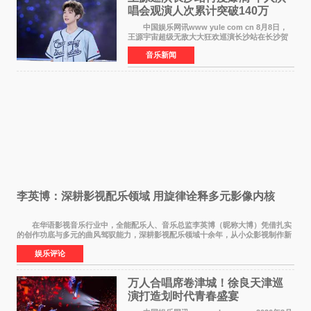
唱会观演人次累计突破140万
中国娱乐网讯www yule com cn 8月8日，
王源宇宙超级无敌大大狂欢巡演长沙站在长沙贺
龙体育场唱响，这也是王源个人巡演首次登陆长
音乐新闻
沙。十年前，王源曾在这座熟悉的城市举办16岁
生日会，从当初的
李英博：深耕影视配乐领域 用旋律诠释多元影像内核
在华语影视音乐行业中，全能配乐人、音乐总监李英博（昵称大博）凭借扎实
的创作功底与多元的曲风驾驭能力，深耕影视配乐领域十余年，从小众影视制作新
人成长为横跨主旋律电影、动画番剧、网剧
娱乐评论
万人合唱席卷津城！徐良天津巡
演打造划时代青春盛宴