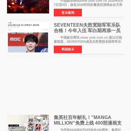
中国娱乐网讯www yule com cn 2026年8月
7日至9日，徐良2026时间折叠巡回演唱会在天津
连续举办三场演出。整场演出凭借扎实的音乐内
音乐新闻
容、有温度的舞台叙事与充满巧思的现场设计，
为天津本地及专
SEVENTEEN夫胜宽陆军军乐队
合格！今年入伍 军白期再添一员
中国娱乐网讯 www yule com cn 据10日独
家报道，SEVENTEEN成员夫胜宽报名陆军军乐
队并合格，预计将于今年入伍，成为组合中又一
韩国娱乐
位履行国防义务的成员。 目前SEVENTEEN
正全面进入军白期—
集英社百年献礼！"MANGA
MILLION"免费上线 400部漫画支
援逾百种语言
为庆祝2026年8月8日创业100周年，集英社