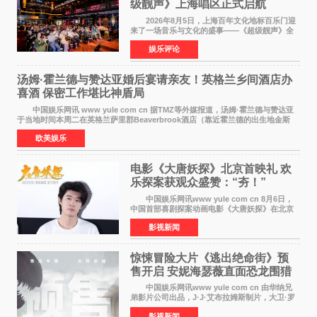
级靓声》上海唱区正式启航
2026年8月5日，上海百年文化地标百乐门迎
来了一场音乐与文化的盛事——《超级靓声》全
国励志音乐公益节目上海唱区新闻发布会暨启动
娱乐评论
仪式在此隆重举行。各界领导、嘉宾与媒体朋友
齐聚一堂，共同
汤姆·霍兰德与赞达亚婚后宴请亲友！英格兰乡间酒店办
喜酒 保密工作堪比神盾局
中国娱乐网讯 www yule com cn 据TMZ等外媒报道，汤姆·霍兰德与赞达亚
于当地时间本周二在英格兰萨里郡Beaverbrook酒店（靠近霍兰德的出生地金斯
顿）举办婚宴，邀请家人与朋友们喝喜酒，庆祝
欧美娱乐
电影《大唐妖探》北京首映礼 欢
乐探案获观众盛赞：“夯！”
中国娱乐网讯www yule com cn 8月6日，
中国首部喜剧探案动画电影《大唐妖探》在北京
举办电影首映礼。导演程腾、联合导演黄珉、总
影视新闻
制片人曹紫建、制片人李莹莹，配音导演张喆，
对白指导程寅，领
惊悚冒险大片《逃出绝命街》预
售开启 安妮海瑟薇直面恐龙围猎
中国娱乐网讯www yule com cn 由华纳兄
弟影片公司出品，J·J·艾布拉姆斯制片，大卫·罗
伯特·米切尔执导，好莱坞巨星安妮·海瑟薇和伊万
影视新闻