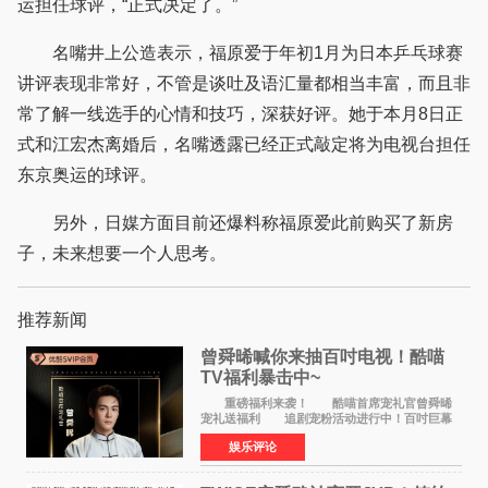
运担任球评，“正式决定了。”
名嘴井上公造表示，福原爱于年初1月为日本乒乓球赛
讲评表现非常好，不管是谈吐及语汇量都相当丰富，而且非
常了解一线选手的心情和技巧，深获好评。她于本月8日正
式和江宏杰离婚后，名嘴透露已经正式敲定将为电视台担任
东京奥运的球评。
另外，日媒方面目前还爆料称福原爱此前购买了新房
子，未来想要一个人思考。
推荐新闻
曾舜晞喊你来抽百吋电视！酷喵
TV福利暴击中~
重磅福利来袭！ 酷喵首席宠礼官曾舜晞
宠礼送福利 追剧宠粉活动进行中！百吋巨幕
电视 邀你来抽~活动时间：8月8日10:00 — 8
娱乐评论
月23日23:59 三步轻松参与，大奖等你
拿： 1、打开电