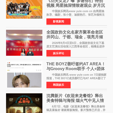
《功夫女足》曝“多谢你们”特别
视频 周星驰深情致谢观众 岁月沉
淀不灭初心
中国娱乐网讯www yule com cn 由周星驰
执导、编剧，张小斐、迪丽热巴、张艺兴领衔主
演，刘嘉玲、佐藤健特别出演，艾米、雪野、蔡
影视新闻
思贝、胡予安、倪好特别介绍的喜剧电影《功夫
女足》释出多谢你
全国政协文化名家齐聚革命老区
井冈山、于都、瑞金，项亮月倾
情献唱《桃花谣》致敬红色沃土
2026年8月4日至6日，全国政协送文化下基
层文艺演出活动深入江西革命老区，相继走进井
冈山、于都长征出发地、瑞金三地。由全国政协
娱乐评论
文化文史和学习委员会副主任、甘肃省政协原主
席欧阳坚率团，一
THE BOYZ善旴签约AT AREA！
与Groovy Room联手 个人+团体
活动并行
中国娱乐网讯 www yule com cn 7日据独家
报道，THE BOYZ成员善旴已与AT AREA签订了
专属合约。AT AREA是由知名制作人组合
韩国娱乐
Groovy Room创立的hip-hop厂牌，旗下拥有多
位实力派音乐人，在韩
沈腾新片《欢迎来龙餐馆》释出
美食特辑与海报 烟火气中见人情
温暖
8月7日，电影《欢迎来龙餐馆》释出美食特
辑及菜备好 请就胃版海报。影片预售已开启，并