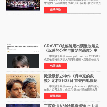
才选拔》活动全国总决赛8月2日至4日在北京星光
影视园成功举办！ 活动于8月2日迎来全国总
娱乐评论
决赛的盛大开幕。一年一度的该项活动依然延续
着经典的四大板
CRAVITY敏熙确定出演漫改短剧
《沉睡的公主与做梦的恶魔》主
人公
中国娱乐网讯 www yule com cn CRAVITY
成员敏熙将出演以人气网络漫画《沉睡的公主与
做梦的恶魔》为原作的短剧，担任主人公。
韩国娱乐
该短剧讲述了一直照顾陷入沉睡状态女友的吴
敏，在夜空中看
殿堂级影史神作《肖申克的救
赎》定档8月28日 首登内地影院
中国娱乐网讯www yule com cn 由华纳兄
弟影片公司发行，弗兰克·德拉邦特编剧并执导，
蒂姆·罗宾斯、摩根·弗里曼主演的影史传世经典
影视新闻
《肖申克的救赎》（The Shawshank
Redemption）今日发布
王源巡演长沙站再度爆满 个人演