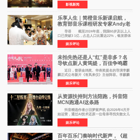
将于8月8日至10日14:00-21:00举行全国超前点
影视新闻
映。电影《欢迎来龙餐馆》作为战争美食喜剧大
片，讲述了中国
乐享人生｜简橙音乐新课启航，
教育部音乐课程研发专家Andy老
师重磅入驻领航银龄琴声
导语 截至2024年底，我国60岁及以上人
口已突破3 1亿，占总人口比重达22%，银发群体
的精神文化需求日益凸显。2024年1月，国务院办
娱乐评论
公厅印发《关于发展银发经济增进老年人福祉的
意见》——这是
未拍先热还是人“红”是非多？名
导钦点新人黄筠媞，百佳争鸣霸
气回应
近日，曾获金鸡奖、华表奖提名的导演李麒
麟正式公布新片《有凤来仪》主创阵容。李麒麟
早年凭电影《华容道》获得金鸡奖、华表奖提
娱乐评论
名，此后长期参与国内外电影制作，其担任制片
人参与的作品亦曾
从资源扶持到方法陪跑，抖音陪
MCN跑通AI这条路
抖音精选作者@旧梦留声机 自2026年4月开
始运营，通过AI技术还原一位母亲寻找失散女儿
的故事，凭借强情感表达获得大量用户关注，发
娱乐评论
布仅21小时便获得超1亿曝光、超1000万互动。
此后，账号持续沿
百年百乐门奏响时代新声，《超