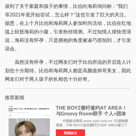
谈到了关于家庭和孩子的事情，比伯向海莉询问称：“我们
等2021年底开始尝试，怎么样？”这也引发了巨大的关注。
据悉，在上个月比伯和海莉两人参加时尚活动，比伯在红地
毯上轻抚海莉的小腹，引发粉丝猜测。不过知情人很快澄清
说，海莉没有怀孕，只是拥抱的角度被凑巧抓拍到，才引发
误会。
虽然没有怀孕，不过网友们对于比伯所说的开启造人计
划也十分期待。比伯和海莉两人都是高颜值帅哥美女，因此
网友们对于两人孩子的长相也十分好奇。
推荐新闻
THE BOYZ善旴签约AT AREA！
与Groovy Room联手 个人+团体
活动并行
中国娱乐网讯 www yule com cn 7日据独家
报道，THE BOYZ成员善旴已与AT AREA签订了
专属合约。AT AREA是由知名制作人组合
韩国娱乐
Groovy Room创立的hip-hop厂牌，旗下拥有多