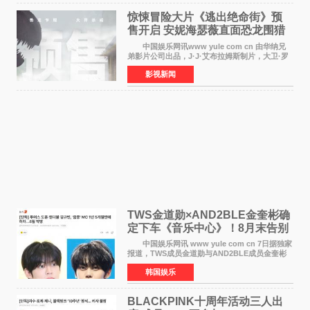
惊悚冒险大片《逃出绝命街》预
售开启 安妮海瑟薇直面恐龙围猎
中国娱乐网讯www yule com cn 由华纳兄
弟影片公司出品，J·J·艾布拉姆斯制片，大卫·罗
伯特·米切尔执导，好莱坞巨星安妮·海瑟薇和伊万
影视新闻
·麦克格雷格领衔主演的2026暑期惊悚冒险大片
《逃出绝
TWS金道勋×AND2BLE金奎彬确
定下车《音乐中心》！8月末告别
MC席位
中国娱乐网讯 www yule com cn 7日据独家
报道，TWS成员金道勋与AND2BLE成员金奎彬
将于8月离开《音乐中心》MC的位置。 金道
韩国娱乐
勋与金奎彬于去年3月与H2H A-NA一起被选为
《音乐中心》MC，约1
BLACKPINK十周年活动三人出