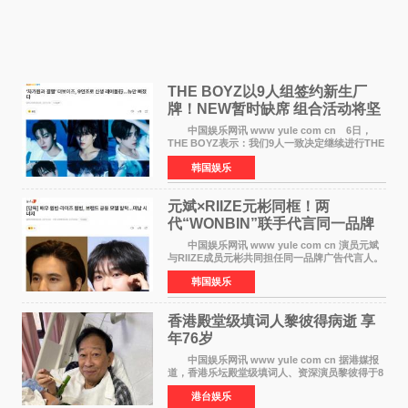
THE BOYZ以9人组签约新生厂
牌！NEW暂时缺席 组合活动将坚
定不移继续
中国娱乐网讯 www yule com cn 6日，
THE BOYZ表示：我们9人一致决定继续进行THE
BOYZ组合活动，并且已经完成了组合团体活动
韩国娱乐
签约。目前正在新生厂牌下进行活动准备。尚未
离开THE BOYZ原所
元斌×RIIZE元彬同框！两
代“WONBIN”联手代言同一品牌
颜值天花板合体
中国娱乐网讯 www yule com cn 演员元斌
与RIIZE成员元彬共同担任同一品牌广告代言人。
6日据独家报道，继演员元斌之后，RIIZE元彬最
韩国娱乐
近也被选为某在线中介平台A公司的共同广告代言
人，两人将作
香港殿堂级填词人黎彼得病逝 享
年76岁​
中国娱乐网讯 www yule com cn 据港媒报
道，香港乐坛殿堂级填词人、资深演员黎彼得于8
月5日上午因病离世，终年76岁。好友钟志光透
港台娱乐
露，黎彼得今年3月中风后便卧床休养，身体机能