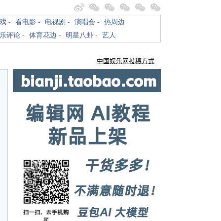
戏
-
看电影
-
电视剧
-
演唱会
-
热周边
乐评论
-
体育花边
-
明星八卦
-
艺人