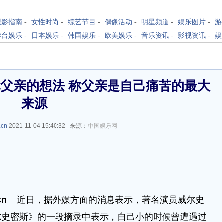
观影指南
-
女性时尚
-
综艺节目
-
偶像活动
-
明星频道
-
娱乐图片
-
游
港台娱乐
-
日本娱乐
-
韩国娱乐
-
欧美娱乐
-
音乐资讯
-
影视资讯
-
娱
父亲的想法 称父亲是自己痛苦的最大
来源
.cn
2021-11-04 15:40:32 来源：
中国娱乐网
cn
近日，据外媒方面的消息表示，著名演员威尔史
尔史密斯》的一段摘录中表示，自己小的时候曾遭遇过