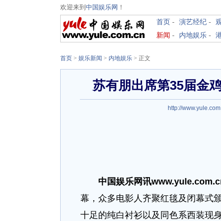
欢迎来到
中国娱乐网
！
首页
-
演艺经纪
-
新闻
-
内地娱乐
-
首页
>
娱乐新闻
>
内地娱乐
> 正文
苏有朋出席第35届金
http://www.yule.com
中国娱乐网讯www.yule.com.
幕，众多电影人齐聚红毯及闭幕式
十足的纯白衬衫以及同色系西装现