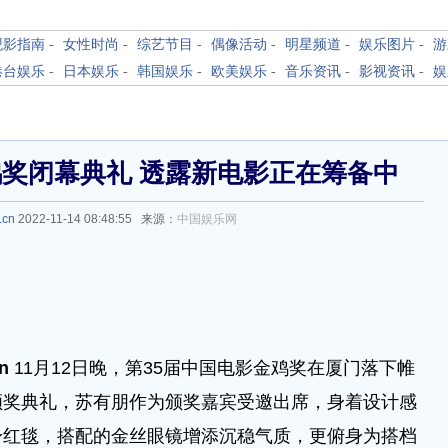
观影指南
-
女性时尚
-
综艺节目
-
偶像活动
-
明星频道
-
娱乐图片
-
游
港台娱乐
-
日本娱乐
-
韩国娱乐
-
欧美娱乐
-
音乐资讯
-
影视资讯
-
娱
鸡奖闭幕典礼 透露新电影正在筹备中
.cn
2022-11-14 08:48:55 来源：
中国娱乐网
cn
11月12日晚，第35届中国电影金鸡奖在厦门落下帷
颁奖典礼，苏有朋作为颁奖嘉宾受邀出席，身着设计感
身红毯，搭配的金丝眼镜增添沉稳气质，更俯身为搭档