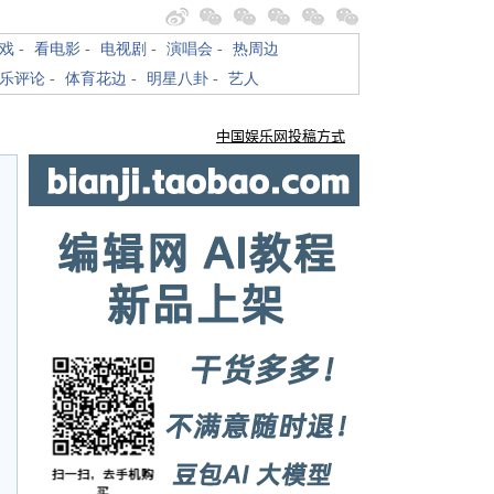
戏
-
看电影
-
电视剧
-
演唱会
-
热周边
乐评论
-
体育花边
-
明星八卦
-
艺人