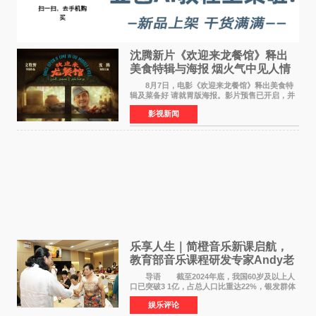
沈腾新片《欢迎来龙餐馆》释出
美食特辑与海报 烟火气中见人情
温暖
8月7日，电影《欢迎来龙餐馆》释出美食特
辑及菜备好 请就胃版海报。影片预售已开启，并
将于8月8日至10日14:00-21:00举行全国超前点
影视新闻
映。电影《欢迎来龙餐馆》作为战争美食喜剧大
片，讲述了中国
乐享人生｜简橙音乐新课启航，
教育部音乐课程研发专家Andy老
师重磅入驻领航银龄琴声
导语 截至2024年底，我国60岁及以上人
口已突破3 1亿，占总人口比重达22%，银发群体
的精神文化需求日益凸显。2024年1月，国务院办
娱乐评论
公厅印发《关于发展银发经济增进老年人福祉的
意见》——这是