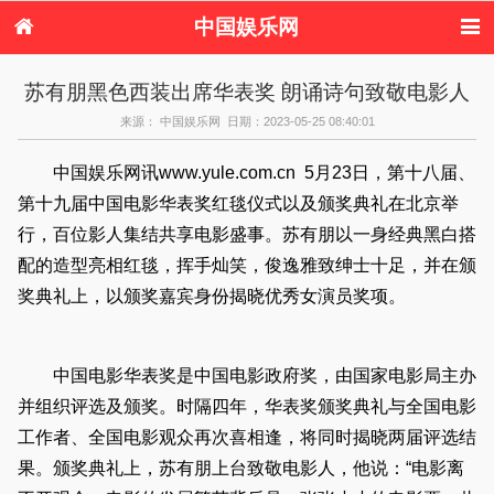
中国娱乐网
首页
新闻
女性
内地娱乐
苏有朋黑色西装出席华表奖 朗诵诗句致敬电影人
港台娱乐
日本娱乐
韩国娱乐
欧美娱乐
来源： 中国娱乐网 日期：2023-05-25 08:40:01
体育花边
音乐新闻
影视新闻
内地明星八卦
港台明星八卦
日本韩国明星
欧美明星八卦
娱乐评论
中国娱乐网讯www.yule.com.cn 5月23日，第十八届、
八卦
第十九届中国电影华表奖红毯仪式以及颁奖典礼在北京举
行，百位影人集结共享电影盛事。苏有朋以一身经典黑白搭
配的造型亮相红毯，挥手灿笑，俊逸雅致绅士十足，并在颁
奖典礼上，以颁奖嘉宾身份揭晓优秀女演员奖项。
中国电影华表奖是中国电影政府奖，由国家电影局主办
并组织评选及颁奖。时隔四年，华表奖颁奖典礼与全国电影
工作者、全国电影观众再次喜相逢，将同时揭晓两届评选结
果。颁奖典礼上，苏有朋上台致敬电影人，他说：“电影离