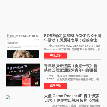
ROSÉ确定参加BLACKPINK十周
年活动！所属社表示：提前空出
了时间
中国娱乐网讯 www yule com cn 7日，The
Black Label通过官方社交媒体账号发表声明，就
近期网络上关于ROS&Eacute;个人行程及是否参
韩国娱乐
加BLACKPINK出道纪念活动的种种猜测作出正
式回应。 Th
青年导演朱愷淇《香港一夜》斩
获第五届亚洲国际青年电影展最
佳剧本改编奖
近日，第五届亚洲国际青年电影展
（AIYFF）金兰奖颁奖盛典在香港隆重举行。在
这场汇聚数百位海内外电影人、文化界人士及媒
娱乐评论
体代表的亚洲青年影视盛会上，香港本土电影
《香港一夜》（Dawn in Ho
大疆 Osmo Pocket 4P 携手伊莎
贝尔·于佩尔推出视频短片《仿佛
相识》
（2026年8月6日，北京）大疆发布原创视频