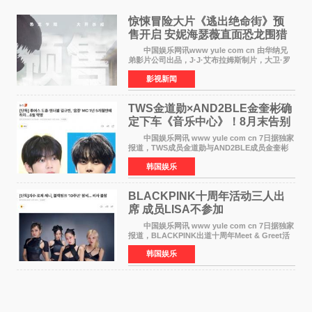
惊悚冒险大片《逃出绝命街》预
售开启 安妮海瑟薇直面恐龙围猎
中国娱乐网讯www yule com cn 由华纳兄
弟影片公司出品，J·J·艾布拉姆斯制片，大卫·罗
伯特·米切尔执导，好莱坞巨星安妮·海瑟薇和伊万
影视新闻
·麦克格雷格领衔主演的2026暑期惊悚冒险大片
《逃出绝
TWS金道勋×AND2BLE金奎彬确
定下车《音乐中心》！8月末告别
MC席位
中国娱乐网讯 www yule com cn 7日据独家
报道，TWS成员金道勋与AND2BLE成员金奎彬
将于8月离开《音乐中心》MC的位置。 金道
韩国娱乐
勋与金奎彬于去年3月与H2H A-NA一起被选为
《音乐中心》MC，约1
BLACKPINK十周年活动三人出
席 成员LISA不参加
中国娱乐网讯 www yule com cn 7日据独家
报道，BLACKPINK出道十周年Meet & Greet活
动将由智秀、ROS&Eacute;、JENNIE出席，
韩国娱乐
LISA将缺席。 此前BLACKPINK所属社YG并
未为组合出道十周年做