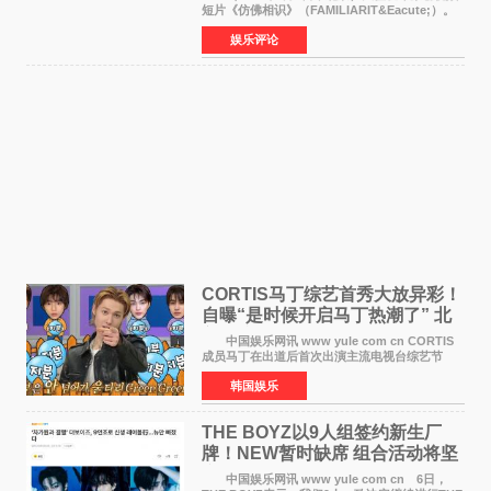
短片《仿佛相识》（FAMILIARIT&Eacute;）。
视频短片由戛纳国际电影节最佳女演员伊莎贝尔·
娱乐评论
于佩尔（Isabelle Huppert）主演，全程使用大
疆首款双主摄口
CORTIS马丁综艺首秀大放异彩！
自曝“是时候开启马丁热潮了” 北
美巡演火热进行中
中国娱乐网讯 www yule com cn CORTIS
成员马丁在出道后首次出演主流电视台综艺节
目，展现了多才多艺的魅力。 马丁出演了5日
韩国娱乐
播出的MBC《Radio Star》Fashion与Passion
之间，I&lsquo;m
THE BOYZ以9人组签约新生厂
牌！NEW暂时缺席 组合活动将坚
定不移继续
中国娱乐网讯 www yule com cn 6日，