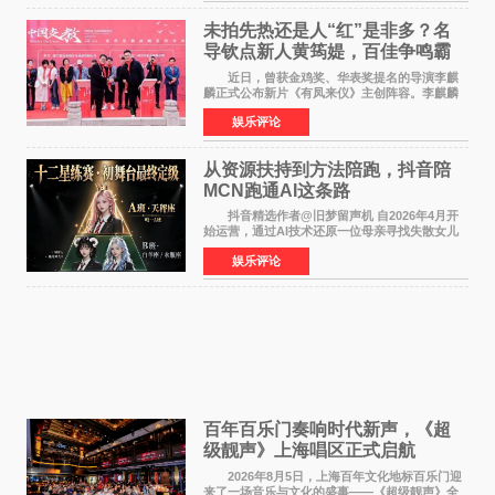
未拍先热还是人“红”是非多？名
导钦点新人黄筠媞，百佳争鸣霸
气回应
近日，曾获金鸡奖、华表奖提名的导演李麒
麟正式公布新片《有凤来仪》主创阵容。李麒麟
早年凭电影《华容道》获得金鸡奖、华表奖提
娱乐评论
名，此后长期参与国内外电影制作，其担任制片
人参与的作品亦曾
从资源扶持到方法陪跑，抖音陪
MCN跑通AI这条路
抖音精选作者@旧梦留声机 自2026年4月开
始运营，通过AI技术还原一位母亲寻找失散女儿
的故事，凭借强情感表达获得大量用户关注，发
娱乐评论
布仅21小时便获得超1亿曝光、超1000万互动。
此后，账号持续沿
百年百乐门奏响时代新声，《超
级靓声》上海唱区正式启航
2026年8月5日，上海百年文化地标百乐门迎
来了一场音乐与文化的盛事——《超级靓声》全