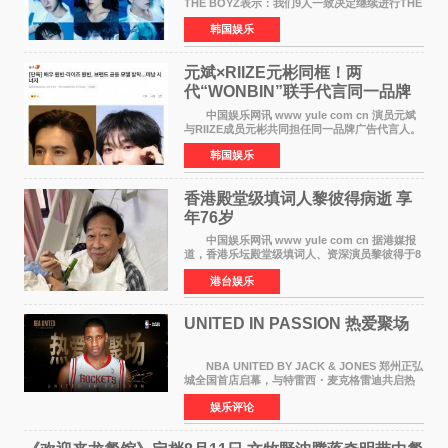
THE BOYZ表示：我们9人一致决定继续进行THE
BOYZ组合活动，并且已经完成了组合团体活动
韩国娱乐
签约。目前正在新生厂牌下进行活动准备。尚未
离开THE BOYZ原所
元斌×RIIZE元彬同框！两
代“WONBIN”联手代言同一品牌
颜值天花板合体
中国娱乐网讯 www yule com cn 演员元斌
与RIIZE成员元彬共同担任同一品牌广告代言人。
6日据独家报道，继演员元斌之后，RIIZE元彬最
韩国娱乐
近也被选为某在线中介平台A公司的共同广告代言
人，两人将作
香港殿堂级填词人黎彼得病逝 享
年76岁​
中国娱乐网讯 www yule com cn 据港媒报
道，香港乐坛殿堂级填词人、资深演员黎彼得于8
月5日上午因病离世，终年76岁。好友钟志光透
港台娱乐
露，黎彼得今年3月中风后便卧床休养，身体机能
持续衰退，最
UNITED IN PASSION 热爱聚场
NBA UNITED BY JACK & JONES 郑州正弘
城全国首店启幕，与特雷西・麦克格雷迪共启热
爱 2026 年7 月21 日，
娱乐评论
NBAUNITEDBYJACK&JONES 全国首店，于郑
州正弘城正式启幕。NBA 传奇球星