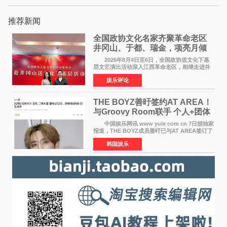
推荐新闻
全国政协文化名家齐聚革命老区
井冈山、于都、瑞金，项亮月倾
情献唱《桃花谣》致敬红色沃土
2026年8月4日至6日，全国政协送文化下基
层文艺演出活动深入江西革命老区，相继走进井
冈山、于都长征出发地、瑞金三地。由全国政协
娱乐评论
文化文史和学习委员会副主任、甘肃省政协原主
席欧阳坚率团，一
THE BOYZ善旴签约AT AREA！
与Groovy Room联手 个人+团体
活动并行
中国娱乐网讯 www yule com cn 7日据独家
报道，THE BOYZ成员善旴已与AT AREA签订了
专属合约。AT AREA是由知名制作人组合
韩国娱乐
Groovy Room创立的hip-hop厂牌，旗下拥有多
位实力派音乐人，在韩