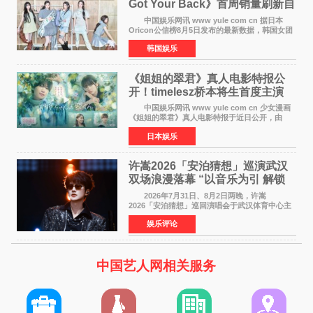
Got Your Back》首周销量刷新自
身纪录
中国娱乐网讯 www yule com cn 据日本
Oricon公信榜8月5日发布的最新数据，韩国女团
ILLIT在日本发行的第二张单曲《I Got Your
韩国娱乐
Back》首周销量达到71,009张，成功跻身最新一
期周单曲排行
《姐姐的翠君》真人电影特报公
开！timelesz桥本将生首度主演
12月4日上映
中国娱乐网讯 www yule com cn 少女漫画
《姐姐的翠君》真人电影特报于近日公开，由
timelesz成员桥本将生担任主演，这也是他首次
日本娱乐
担任电影主演，引发高度关注。 女高中生咲
苗翠（中岛瑠菜
许嵩2026「安泊猜想」巡演武汉
双场浪漫落幕 “以音乐为引 解锁
江城记忆”
2026年7月31日、8月2日两晚，许嵩
2026「安泊猜想」巡回演唱会于武汉体育中心主
体育场盛大开唱。许嵩与数万歌迷在此相聚，从
娱乐评论
浪漫惬意的舞台设计到充满诚意与惊喜的现场互
动，共同开启了一场关于
中国艺人网相关服务