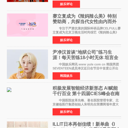
华优秀传统文化，弘扬纯正国风艺术，打造高规
娱乐评论
格、高质感、正能量的文艺盛典，是璀璨中国年
矢志不渝的初心
赛立复成为《辣妈辣么美》特别
赞助商，共探当代女性由内而外
活力美
专注于严肃抗衰的国际科研品牌CELFULL赛
立复成为北京卫视生活时尚综艺《辣妈辣么美》
的特别赞助商,明星辣妈袁咏仪倾情参与，向广大
娱乐评论
都市女性传递健康生活新主张，寄语当代女性在
家庭与自我之间
尹净汉首谈“地狱公司”练习生
涯！每天苦练18小时无休 坦言全
靠成员撑过来
中国娱乐网讯 www yule com cn 韩国男团
SEVENTEEN成员净汉近日在节目中首度公开出
道前的残酷练习生经历，并提及经纪公司Pledis
韩国娱乐
娱乐，引发广泛关注。 在8月2日播出的日本
TBS综艺节目《周
积极发展智能经济新形态 Al赋能
千行百业 第十四届CIES峰会在南
京盛大召开
中国医院改革先锋、著名医院管理专家、北
京健临医疗集团创始人朱明先生荣膺两项年度大
奖 2026年7月31日，盛夏金陵，长江之畔，
娱乐评论
以重落地·真务实·强链接为主题的2026&lsquo;人
工智能+&rsquo
ILLIT日本再创佳绩！新单曲《I