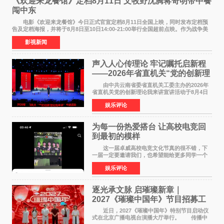
《欢迎来龙餐馆》定档8月11日 文牧野沈腾蒋奇明带中餐
闯中东
电影《欢迎来龙餐馆》今日正式官宣定档8月11日全国上映，同时发布定档预
告及定档海报，并将于8月8日至10日14:00-21:00举行全国超前点映。作为战争美
食大片，影片讲述的是中国厨师徐福（沈腾
影视新闻
声入人心传理论 牢记嘱托启新程
——2026年省直机关“党的创新理
论我来讲”宣讲活动圆满落幕
由中共云南省委省直机关工委主办的2026年
省直机关党的创新理论我来讲宣讲活动于8月4日
至5日在昆明举办。活动以 "牢记嘱托 感恩奋进
娱乐评论
开创云南发展新局面 "为主题，坚持以新时代中国
特色社会主义
为每一份热爱搭台 让高校电竞回
到最初的模样
这一届卓威高校电竞文化节真的很不错，下
一届一定要邀请我们，也希望能给更多同学一个
来到现场的机会。 2026卓威高校电竞文化节
娱乐评论
已经落下帷幕，在活动结束后，仍有不少高校电
竞社负责人和现
逐光承文脉 启璀璨新章｜
2027《璀璨中国年》节目招募工
作圆满启动
近日，2027《璀璨中国年》特别节目启动仪
式在北京广播电视台演播大厅举行。 传播中