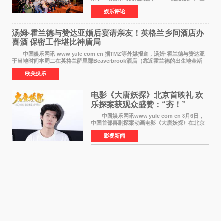
国励志音乐公益节目上海唱区新闻发布会暨启动
娱乐评论
仪式在此隆重举行。各界领导、嘉宾与媒体朋友
齐聚一堂，共同
汤姆·霍兰德与赞达亚婚后宴请亲友！英格兰乡间酒店办
喜酒 保密工作堪比神盾局
中国娱乐网讯 www yule com cn 据TMZ等外媒报道，汤姆·霍兰德与赞达亚
于当地时间本周二在英格兰萨里郡Beaverbrook酒店（靠近霍兰德的出生地金斯
顿）举办婚宴，邀请家人与朋友们喝喜酒，庆祝
欧美娱乐
电影《大唐妖探》北京首映礼 欢
乐探案获观众盛赞：“夯！”
中国娱乐网讯www yule com cn 8月6日，
中国首部喜剧探案动画电影《大唐妖探》在北京
举办电影首映礼。导演程腾、联合导演黄珉、总
影视新闻
制片人曹紫建、制片人李莹莹，配音导演张喆，
对白指导程寅，领