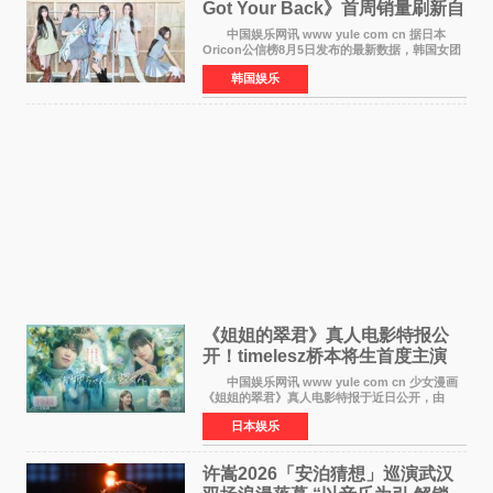
Got Your Back》首周销量刷新自
身纪录
中国娱乐网讯 www yule com cn 据日本
Oricon公信榜8月5日发布的最新数据，韩国女团
ILLIT在日本发行的第二张单曲《I Got Your
韩国娱乐
Back》首周销量达到71,009张，成功跻身最新一
期周单曲排行
《姐姐的翠君》真人电影特报公
开！timelesz桥本将生首度主演
12月4日上映
中国娱乐网讯 www yule com cn 少女漫画
《姐姐的翠君》真人电影特报于近日公开，由
timelesz成员桥本将生担任主演，这也是他首次
日本娱乐
担任电影主演，引发高度关注。 女高中生咲
苗翠（中岛瑠菜
许嵩2026「安泊猜想」巡演武汉