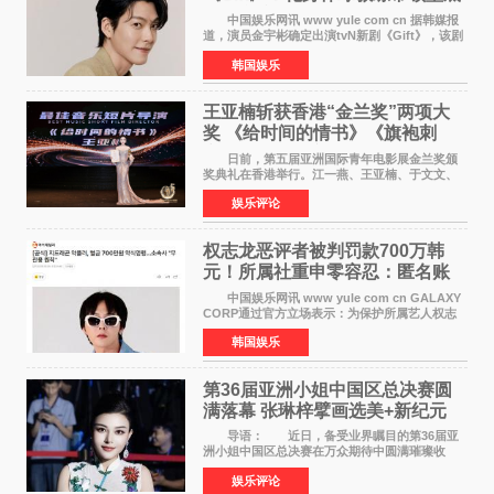
球队逆袭
中国娱乐网讯 www yule com cn 据韩媒报
道，演员金宇彬确定出演tvN新剧《Gift》，该剧
预计将于下半年播出，引发观众高度期待。
韩国娱乐
本剧改编自同名网络漫画，讲述一位经历意外事
故后获得特殊
王亚楠斩获香港“金兰奖”两项大
奖 《给时间的情书》《旗袍刺
客》双双获肯定
日前，第五届亚洲国际青年电影展金兰奖颁
奖典礼在香港举行。江一燕、王亚楠、于文文、
李东学等知名演员出席活动。著名演员、导演王
娱乐评论
亚楠凭借音乐故事片《给时间的情书》和院线电
影《旗袍刺客》
权志龙恶评者被判罚款700万韩
元！所属社重申零容忍：匿名账
号也难逃刑责
中国娱乐网讯 www yule com cn GALAXY
CORP通过官方立场表示：为保护所属艺人权志
龙的名誉和权益，将持续对网络上发生的名誉损
韩国娱乐
害、散布虚假事实、侮辱、恶意诽谤等行为采取
法律应对措施。
第36届亚洲小姐中国区总决赛圆
满落幕 张琳梓擘画选美+新纪元
导语： 近日，备受业界瞩目的第36届亚
洲小姐中国区总决赛在万众期待中圆满璀璨收
官。整场盛典汇聚万千芳华，不仅完成了新一届
娱乐评论
美丽代言人的加冕选拔，更在行业发展层面带来