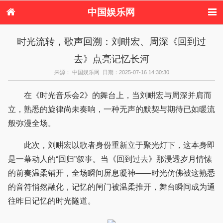
中国娱乐网
首页
新闻
女性
内地娱乐
时光流转，歌声回溯：刘畊宏、周深《回到过
港台娱乐
日本娱乐
韩国娱乐
欧美娱乐
去》点亮记忆长河
体育花边
音乐新闻
影视新闻
内地明星八卦
港台明星八卦
日本韩国明星
欧美明星八卦
娱乐评论
来源： 中国娱乐网 日期：2025-07-16 14:30:30
八卦
在《时光音乐会2》的舞台上，当刘畊宏与周深并肩而
立，熟悉的旋律尚未奏响，一种无声的默契与期待已如暖流
般弥漫全场。
此次，刘畊宏以歌者身份重新立于聚光灯下，这本身即
是一幕动人的“回归”叙事。当《回到过去》那浸透岁月情愫
的前奏温柔铺开，全场瞬间屏息凝神——时光仿佛被这熟悉
的音符悄然融化，记忆的闸门被温柔推开，舞台瞬间成为通
往昨日记忆的时光隧道。