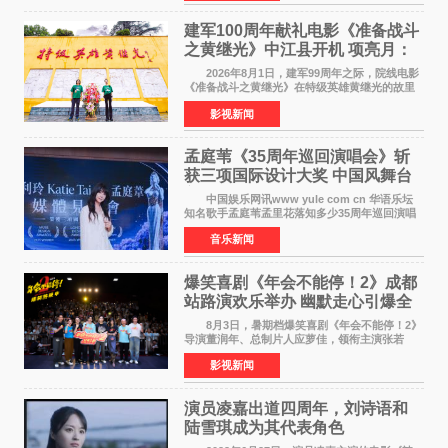
颠覆性突破。活动
建军100周年献礼电影《准备战斗
之黄继光》中江县开机 项亮月：
以光影为笔，书写英雄赞歌
2026年8月1日，建军99周年之际，院线电影
《准备战斗之黄继光》在特级英雄黄继光的故里
——四川省德阳市中江县黄继光出生地正式开
影视新闻
机。本片出品人、总制片人项亮月主持开机仪
式，&zwnj;特级英雄
孟庭苇《35周年巡回演唱会》斩
获三项国际设计大奖 中国风舞台
美学获全球认可
中国娱乐网讯www yule com cn 华语乐坛
知名歌手孟庭苇孟里花落知多少35周年巡回演唱
会再传喜讯。该演唱会先后荣获美国MUSE
音乐新闻
Creative Awards白金奖（Platinum Winner）、
英国London Design
爆笑喜剧《年会不能停！2》成都
站路演欢乐举办 幽默走心引爆全
场共鸣
8月3日，暑期档爆笑喜剧《年会不能停！2》
导演董润年、总制片人应萝佳，领衔主演张若
昀、白客，惊喜出演庄达菲，特别主演孙艺洲，
影视新闻
特别出演田雨，友情出演欧阳奋强出席成都路
演，与观众近距离互
演员凌嘉出道四周年，刘诗语和
陆雪琪成为其代表角色