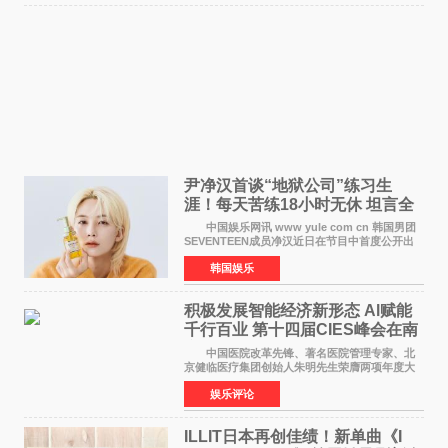
尹净汉首谈“地狱公司”练习生
涯！每天苦练18小时无休 坦言全
靠成员撑过来
中国娱乐网讯 www yule com cn 韩国男团
SEVENTEEN成员净汉近日在节目中首度公开出
道前的残酷练习生经历，并提及经纪公司Pledis
韩国娱乐
娱乐，引发广泛关注。 在8月2日播出的日本
TBS综艺节目《周
积极发展智能经济新形态 Al赋能
千行百业 第十四届CIES峰会在南
京盛大召开
中国医院改革先锋、著名医院管理专家、北
京健临医疗集团创始人朱明先生荣膺两项年度大
奖 2026年7月31日，盛夏金陵，长江之畔，
娱乐评论
以重落地·真务实·强链接为主题的2026&lsquo;人
工智能+&rsquo
ILLIT日本再创佳绩！新单曲《I