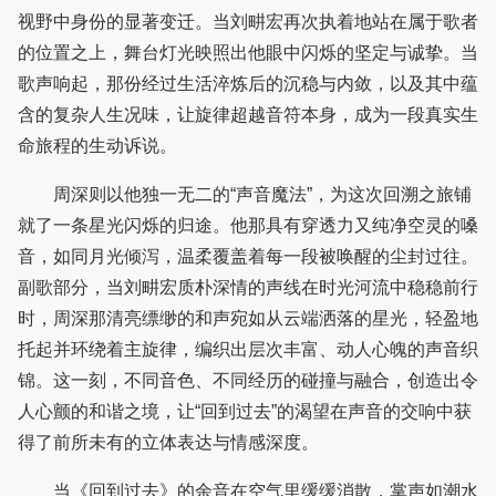
视野中身份的显著变迁。当刘畊宏再次执着地站在属于歌者
的位置之上，舞台灯光映照出他眼中闪烁的坚定与诚挚。当
歌声响起，那份经过生活淬炼后的沉稳与内敛，以及其中蕴
含的复杂人生况味，让旋律超越音符本身，成为一段真实生
命旅程的生动诉说。
周深则以他独一无二的“声音魔法”，为这次回溯之旅铺
就了一条星光闪烁的归途。他那具有穿透力又纯净空灵的嗓
音，如同月光倾泻，温柔覆盖着每一段被唤醒的尘封过往。
副歌部分，当刘畊宏质朴深情的声线在时光河流中稳稳前行
时，周深那清亮缥缈的和声宛如从云端洒落的星光，轻盈地
托起并环绕着主旋律，编织出层次丰富、动人心魄的声音织
锦。这一刻，不同音色、不同经历的碰撞与融合，创造出令
人心颤的和谐之境，让“回到过去”的渴望在声音的交响中获
得了前所未有的立体表达与情感深度。
当《回到过去》的余音在空气里缓缓消散，掌声如潮水