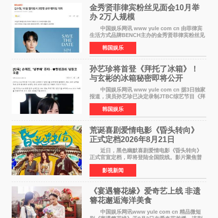
金秀贤菲律宾粉丝见面会10月举
办 2万人规模
中国娱乐网讯 www yule com cn 由菲律宾
生活方式品牌BENCH主办的金秀贤菲律宾粉丝见
面会，将于10月2日在马尼拉SM Mall of
韩国娱乐
Asia（MOA）竞技场举行，预计规模达2万人。
这也是金秀贤自去年陷
孙艺珍将首登《拜托了冰箱》！
与玄彬的冰箱秘密即将公开
中国娱乐网讯 www yule com cn 据3日独家
报道，演员孙艺珍已决定录制JTBC综艺节目《拜
托了冰箱》，目前正在协调具体细节。这是孙艺
韩国娱乐
珍首次公开个人冰箱，也是她婚后首次以玄彬的
妻子身份参与
荒诞喜剧爱情电影《昏头转向》
正式定档2026年8月21日
近日，黑色幽默喜剧爱情电影《昏头转向》
正式官宣定档，即将登陆全国院线。影片聚焦普
通人的荒诞生活，以戏谑诙谐的镜头语言、反转
影视新闻
不断的剧情，融合爆笑喜剧与细腻爱情元素，打
造出一部接地气
《宴遇簪花缘》爱奇艺上线 非遗
簪花邂逅海洋美食
中国娱乐网讯www yule com cn 精品微短