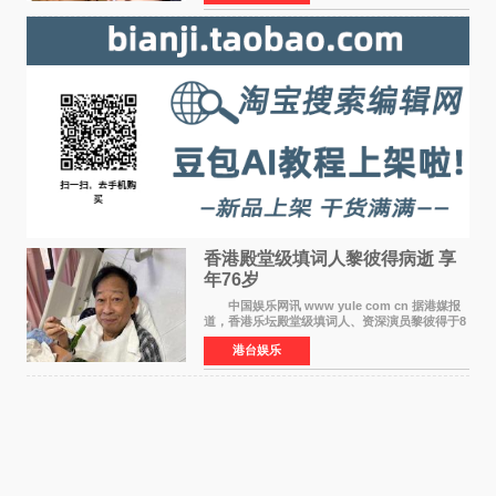
人，两人将作
香港殿堂级填词人黎彼得病逝 享
年76岁​
中国娱乐网讯 www yule com cn 据港媒报
道，香港乐坛殿堂级填词人、资深演员黎彼得于8
月5日上午因病离世，终年76岁。好友钟志光透
港台娱乐
露，黎彼得今年3月中风后便卧床休养，身体机能
持续衰退，最