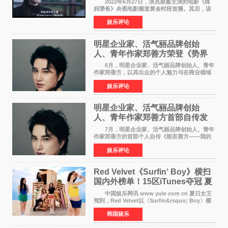
2022年6月27日，演员凌嘉主演的电影《辣
妈犟爸》央视电影频道黄金时段首播。其后，该
电影在央视电影频道多次复播（2022年8月10
娱乐评论
日，2022年9月30日，2023年7月17日，2025年7
月14日）。除了多次复
明星企业家、活气丽品牌创始
人、青年作家郑善方荣登《势界
POWERCIRCLES》6月刊
6月，明星企业家、活气丽品牌创始人、青年
作家郑善方，以其出众的个人魅力与在商业领域
的卓越建树，成功登上《势界
娱乐评论
POWERCIRCLES》，展现了他在时尚与商业领
域的双重影响力。 明星企业家、青
明星企业家、活气丽品牌创始
人、青年作家郑善方首部自传发
布， 书写跨界创业者的成长答卷
7月，明星企业家、活气丽品牌创始人、青年
作家郑善方的首部个人自传《能言善方——我的
跨界人生》正式发行。这本书以他的人生轨迹为
娱乐评论
脉络，首次完整公开了从逐梦少年到横跨美业、
公益等多领域的
Red Velvet《Surfin‘ Boy》横扫
国内外榜单！15区iTunes夺冠 夏
日女王强势回归
中国娱乐网讯 www yule com cn 夏日女王
驾到，Red Velvet以〈Surfin&rsquo; Boy〉横
扫国内外榜单，获得音乐粉丝的热烈反响。
韩国娱乐
Red Velvet于3日发行了夏日迷你专辑《Velvet
Summer》，