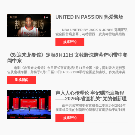
UNITED IN PASSION 热爱聚场
NBA UNITED BY JACK & JONES 郑州正弘
城全国首店启幕，与特雷西・麦克格雷迪共启热
爱 2026 年7 月21 日，
娱乐评论
NBAUNITEDBYJACK&JONES 全国首店，于郑
州正弘城正式启幕。NBA 传奇球星
《欢迎来龙餐馆》定档8月11日 文牧野沈腾蒋奇明带中餐
闯中东
电影《欢迎来龙餐馆》今日正式官宣定档8月11日全国上映，同时发布定档预
告及定档海报，并将于8月8日至10日14:00-21:00举行全国超前点映。作为战争美
食大片，影片讲述的是中国厨师徐福（沈腾
影视新闻
声入人心传理论 牢记嘱托启新程
——2026年省直机关“党的创新理
论我来讲”宣讲活动圆满落幕
由中共云南省委省直机关工委主办的2026年
省直机关党的创新理论我来讲宣讲活动于8月4日
至5日在昆明举办。活动以 "牢记嘱托 感恩奋进
娱乐评论
开创云南发展新局面 "为主题，坚持以新时代中国
特色社会主义