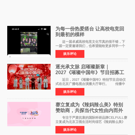
为每一份热爱搭台 让高校电竞回
到最初的模样
这一届卓威高校电竞文化节真的很不错，下
一届一定要邀请我们，也希望能给更多同学一个
来到现场的机会。 2026卓威高校电竞文化节
娱乐评论
已经落下帷幕，在活动结束后，仍有不少高校电
竞社负责人和现
逐光承文脉 启璀璨新章｜
2027《璀璨中国年》节目招募工
作圆满启动
近日，2027《璀璨中国年》特别节目启动仪
式在北京广播电视台演播大厅举行。 传播中
华优秀传统文化，弘扬纯正国风艺术，打造高规
娱乐评论
格、高质感、正能量的文艺盛典，是璀璨中国年
矢志不渝的初心
赛立复成为《辣妈辣么美》特别
赞助商，共探当代女性由内而外
活力美
专注于严肃抗衰的国际科研品牌CELFULL赛
立复成为北京卫视生活时尚综艺《辣妈辣么美》
的特别赞助商,明星辣妈袁咏仪倾情参与，向广大
娱乐评论
都市女性传递健康生活新主张，寄语当代女性在
家庭与自我之间