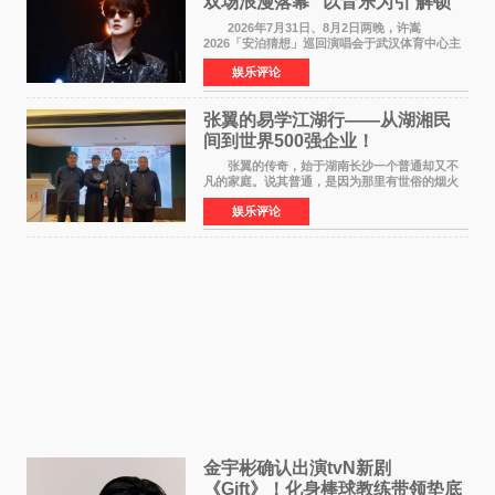
双场浪漫落幕 “以音乐为引 解锁
江城记忆”
2026年7月31日、8月2日两晚，许嵩
2026「安泊猜想」巡回演唱会于武汉体育中心主
体育场盛大开唱。许嵩与数万歌迷在此相聚，从
娱乐评论
浪漫惬意的舞台设计到充满诚意与惊喜的现场互
动，共同开启了一场关于
张翼的易学江湖行——从湖湘民
间到世界500强企业！
张翼的传奇，始于湖南长沙一个普通却又不
凡的家庭。说其普通，是因为那里有世俗的烟火
气；说其不凡，是因为家中有一位洞悉天地玄机
娱乐评论
的长者——他的爷爷。作为当地的风水师，爷爷
是张翼走进易学
金宇彬确认出演tvN新剧
《Gift》！化身棒球教练带领垫底