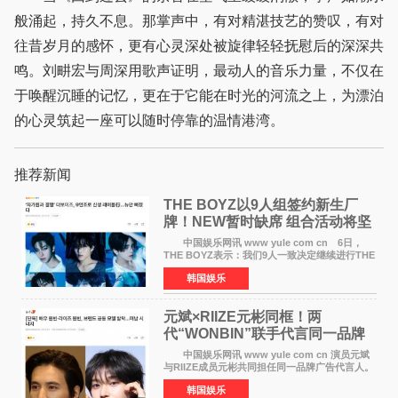
般涌起，持久不息。那掌声中，有对精湛技艺的赞叹，有对
往昔岁月的感怀，更有心灵深处被旋律轻轻抚慰后的深深共
鸣。刘畊宏与周深用歌声证明，最动人的音乐力量，不仅在
于唤醒沉睡的记忆，更在于它能在时光的河流之上，为漂泊
的心灵筑起一座可以随时停靠的温情港湾。
推荐新闻
THE BOYZ以9人组签约新生厂
牌！NEW暂时缺席 组合活动将坚
定不移继续
中国娱乐网讯 www yule com cn 6日，
THE BOYZ表示：我们9人一致决定继续进行THE
BOYZ组合活动，并且已经完成了组合团体活动
韩国娱乐
签约。目前正在新生厂牌下进行活动准备。尚未
离开THE BOYZ原所
元斌×RIIZE元彬同框！两
代“WONBIN”联手代言同一品牌
颜值天花板合体
中国娱乐网讯 www yule com cn 演员元斌
与RIIZE成员元彬共同担任同一品牌广告代言人。
6日据独家报道，继演员元斌之后，RIIZE元彬最
韩国娱乐
近也被选为某在线中介平台A公司的共同广告代言