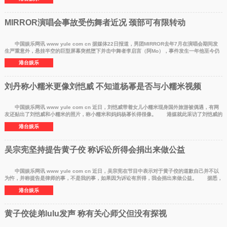
MIRROR演唱会事故受伤舞者近况 颈部可有限转动
中国娱乐网讯 www yule com cn 据媒体22日报道，男团MIRROR去年7月在演唱会期间发
生严重意外，悬挂半空的巨型屏幕突然堕下并击中舞者李启言（阿Mo），事件发生一年他至今仍
需留院接受治疗
港台娱乐
刘丹称小糯米更像刘恺威 不知道杨幂是否与小糯米视频
中国娱乐网讯 www yule com cn 近日，刘恺威带着女儿小糯米现身国外旅游被偶遇，有网
友还贴出了刘恺威和小糯米的照片，称小糯米和妈妈杨幂长得很像。 港媒就此采访了刘恺威的
爸爸刘丹，
港台娱乐
吴宗宪坚持提告黄子佼 称诉讼所得会捐出来做公益
中国娱乐网讯 www yule com cn 近日，吴宗宪在节目中表示对于黄子佼的道歉自己并不以
为忤，并称提告是律师的事，不是我的事，如果因为诉讼有所得，我会捐出来做公益。 据悉，
此前黄子佼
港台娱乐
黄子佼徒弟lulu发声 称有关心师父但没有探视