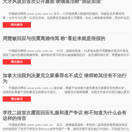
大牙风波后首次公开露面 哽咽落泪称“我会加油”
中国娱乐网讯 www yule com cn 近日，大牙指控黑人陈建州性骚扰，却被告且民事转刑
事，大牙今日出席一日店长活动，这是事发后她首度公开露面，在台上难掩激动情绪，受访时也忍
不住哽咽落泪
港台娱乐
周慧敏回应与倪震离婚传闻 称“看起来就是很假的
中国娱乐网讯 www yule com cn 30日，据媒体报道，55岁知名歌手周慧敏在采访中亲自
回应了她与倪震的离婚传闻。被问到外界不时传出她婚姻亮红灯，是否感到很讨厌，周慧敏表示不
讨厌，她已
港台娱乐
加拿大法院判决夏克立家暴罪名不成立 律师称其没有不法行
为
中国娱乐网讯 www yule com cn 据台媒，黄嘉千在加拿大提告夏克立家暴官司结果出炉，
法院判定黄嘉千指控夏克立的罪名不成立。 据夏克立律师透露，法院文件显示目前已确认夏克
立现在以及
港台娱乐
李玟二姐首次露面回应礼服和遗产争议 称不知道为什么会有
这样的传言
中国娱乐网讯 www yule com cn 近日，据港媒报道称，李玟的二姐李思林接受媒体采访
的时候回应了有关于李玟丈夫Bruce会争夺遗产一事，她表示都不是从她口中说的，不知道为什么