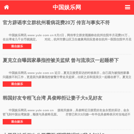
中国娱乐网
首页
新闻
女性
内地娱乐
官方辟谣李立群杭州看病花费20万 传言与事实不符
港台娱乐
日本娱乐
韩国娱乐
欧美娱乐
体育花边
音乐新闻
影视新闻
内地明星八卦
中国娱乐网讯 www yule com cn 8月2日，网传李立群发视频称在杭州住院半月花费20万，
在台湾省几千台币就搞定。 对此，杭州市萧山区卫生健康局回应患者在杭州一医院住院半月花
港台明星八卦
日本韩国明星
欧美明星八卦
娱乐评论
费20万的情
港台娱乐
八卦
夏克立自曝因家暴指控被关监狱 曾与流浪汉一起睡桥下
中国娱乐网讯 www yule com cn 近日，夏克立接受采访的时候表示，自己因为被指控家暴
问题接不到工作，更是因为家暴指控被警方带走关监狱，出狱之后和流浪汉一起睡在桥下。夏克立
黄嘉千一家
港台娱乐
韩国好友专程飞台湾 具俊晔拒让妻子大s见好友
中国娱乐网讯 www yule com cn 据相关媒体，具俊晔近日接受好友金永哲的采访，金永
哲飞到中国台湾旅游，顺便与具俊晔见面。 尽管已和大S闪婚一年半但具俊晔表示对当地还不
是很熟悉，被
港台娱乐