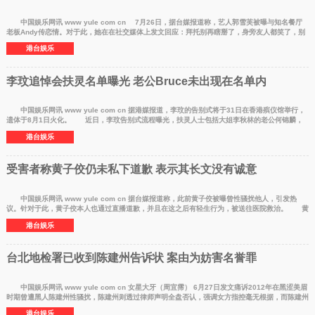
中国娱乐网讯 www yule com cn 7月26日，据台媒报道称，艺人郭雪芙被曝与知名餐厅
老板Andy传恋情。对于此，她在在社交媒体上发文回应：拜托别再瞎掰了，身旁友人都笑了，别
再帮我跟我的朋
港台娱乐
李玟追悼会扶灵名单曝光 老公Bruce未出现在名单内
中国娱乐网讯 www yule com cn 据港媒报道，李玟的告别式将于31日在香港殡仪馆举行，
遗体于8月1日火化。 近日，李玟告别式流程曝光，扶灵人士包括大姐李秋林的老公何锦麟，
及曾在音乐
港台娱乐
受害者称黄子佼仍未私下道歉 表示其长文没有诚意
中国娱乐网讯 www yule com cn 据台媒报道称，此前黄子佼被曝曾性骚扰他人，引发热
议。针对于此，黄子佼本人也通过直播道歉，并且在这之后有轻生行为，被送往医院救治。 黄
子佼本人在脱
港台娱乐
台北地检署已收到陈建州告诉状 案由为妨害名誉罪
中国娱乐网讯 www yule com cn 女星大牙（周宜霈） 6月27日发文痛诉2012年在黑涩美眉
时期曾遭黑人陈建州性骚扰，陈建州则透过律师声明全盘否认，强调女方指控毫无根据，而陈建州
及妻子范
港台娱乐