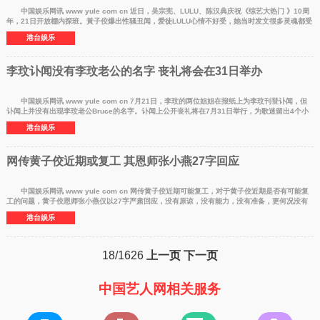
中国娱乐网讯 www yule com cn 近日，吴宗宪、LULU、陈汉典庆祝《综艺大热门 》10周
年，21日开放棚内探班。黃子佼爆出性骚丑闻，爱徒LULU心情不好受，她当时发文很多灵魂都受
伤了。 在
港台娱乐
李玟讣闻没有李玟老公的名字 丧礼将会在31日举办
中国娱乐网讯 www yule com cn 7月21日，李玟的两位姐姐在报纸上为李玟刊登讣闻，但
讣闻上并没有出现李玟老公Bruce的名字。讣闻上公开丧礼将在7月31日举行，为歌迷留出4个小
时的公开拜祭时
港台娱乐
网传黄子佼近期或复工 其恩师张小燕27字回应
中国娱乐网讯 www yule com cn 网传黄子佼近期可能复工，对于黄子佼近期是否有可能复
工的问题，黄子佼恩师张小燕仅以27字严肃回应，没有原谅，没有能力，没有准备，更何况没有
工作，谢谢关
港台娱乐
18/1626
上一页
下一页
中国艺人网相关服务