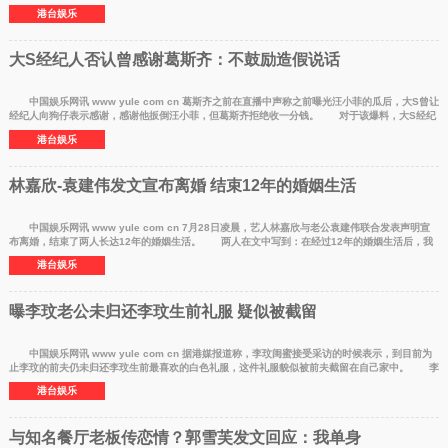
会有这样的
港台娱乐
大S经纪人否认曾感谢葛斯齐：不鼓励造假说话
中国娱乐网讯 www yule com cn 葛斯齐之前在直播中声称之前曝光汪小菲的瓜后，大S曾让
经纪人向狗仔表示感谢，感谢他扳倒汪小菲，但葛斯齐拒绝收一分钱。 对于该爆料，大S经纪
人7月27日
港台娱乐
林嘉欣-袁建伟发文宣布离婚 结束12年的婚姻生活
中国娱乐网讯 www yule com cn 7月28日凌晨，艺人林嘉欣与老公袁建伟联合发表声明宣
布离婚，结束了两人长达12年的婚姻生活。 两人在文中写到：在经过12年的婚姻生活后，我
们无奈地认定
港台娱乐
曝李玟老公未归还李玟生前礼服 疑似被截留
中国娱乐网讯 www yule com cn 据港媒报道称，李玟闺蜜接受采访的时候表示，到目前为
止李玟的前夫仍未归还李玟生前最喜欢的白色礼服，这件礼服貌似被前夫截留在自己家中。 李
玟的闺蜜表
港台娱乐
与知名餐厅老板传恋情？郭雪芙发文回应：我单身