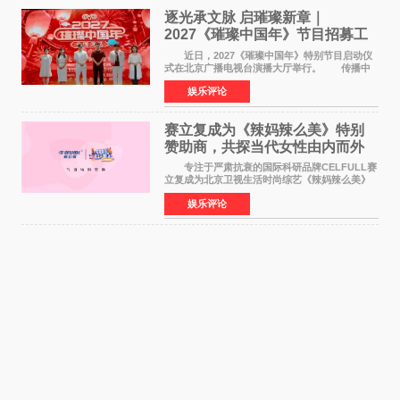
逐光承文脉 启璀璨新章｜
2027《璀璨中国年》节目招募工
作圆满启动
近日，2027《璀璨中国年》特别节目启动仪
式在北京广播电视台演播大厅举行。 传播中
华优秀传统文化，弘扬纯正国风艺术，打造高规
娱乐评论
格、高质感、正能量的文艺盛典，是璀璨中国年
矢志不渝的初心
赛立复成为《辣妈辣么美》特别
赞助商，共探当代女性由内而外
活力美
专注于严肃抗衰的国际科研品牌CELFULL赛
立复成为北京卫视生活时尚综艺《辣妈辣么美》
的特别赞助商,明星辣妈袁咏仪倾情参与，向广大
娱乐评论
都市女性传递健康生活新主张，寄语当代女性在
家庭与自我之间