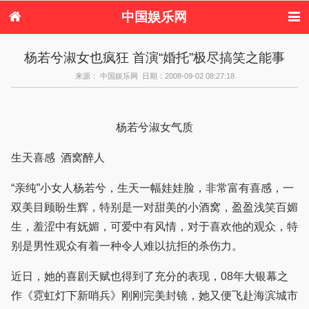
中国娱乐网
首页
新闻
女性
内地娱乐
杨若兮淑女也疯狂 首演“婚托”极尽搞笑之能事
港台娱乐
日本娱乐
韩国娱乐
欧美娱乐
来源： 中国娱乐网 日期：2008-09-02 08:27:18
体育花边
音乐新闻
影视新闻
内地明星八卦
港台明星八卦
日本韩国明星
欧美明星八卦
娱乐评论
八卦
杨若兮淑女气质
生天喜感 酒窝醉人
“亲纯”小女人杨若兮，生天一幅娃娃脸，非常富有喜感，一
双美目顾盼生辉，特别是一对甜美的小酒窝，盈盈浅笑百媚
生，羞涩中有妩媚，可爱中有风情，对于喜欢他的观众，特
别是男性观众有着一种令人难以抗拒的杀伤力。
近日，她的喜剧天赋也得到了充分的表现，08年大银幕之
作《霓虹灯下新哨兵》刚刚完美封镜，她又便飞赴海滨城市