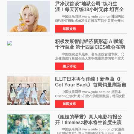
尹净汉首谈“地狱公司”练习生
涯！每天苦练18小时无休 坦言全
靠成员撑过来
中国娱乐网讯 www yule com cn 韩国男团
SEVENTEEN成员净汉近日在节目中首度公开出
道前的残酷练习生经历，并提及经纪公司Pledis
韩国娱乐
娱乐，引发广泛关注。 在8月2日播出的日本
TBS综艺节目《周
积极发展智能经济新形态 Al赋能
千行百业 第十四届CIES峰会在南
京盛大召开
中国医院改革先锋、著名医院管理专家、北
京健临医疗集团创始人朱明先生荣膺两项年度大
奖 2026年7月31日，盛夏金陵，长江之畔，
娱乐评论
以重落地·真务实·强链接为主题的2026&lsquo;人
工智能+&rsquo
ILLIT日本再创佳绩！新单曲《I
Got Your Back》首周销量刷新自
身纪录
中国娱乐网讯 www yule com cn 据日本
Oricon公信榜8月5日发布的最新数据，韩国女团
ILLIT在日本发行的第二张单曲《I Got Your
韩国娱乐
Back》首周销量达到71,009张，成功跻身最新一
期周单曲排行
《姐姐的翠君》真人电影特报公
开！timelesz桥本将生首度主演
12月4日上映
中国娱乐网讯 www yule com cn 少女漫画
《姐姐的翠君》真人电影特报于近日公开，由