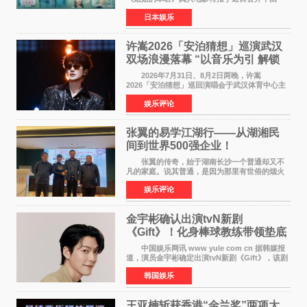
timelesz成员桥本将生担任主演，这也是他首次
日本娱乐
担任电影主演，引发高度关注。 女高中生咲
苗翠（中岛瑠菜
许嵩2026「安泊猜想」巡演武汉
双场浪漫落幕 “以音乐为引 解锁
江城记忆”
2026年7月31日、8月2日两晚，许嵩
2026「安泊猜想」巡回演唱会于武汉体育中心主
体育场盛大开唱。许嵩与数万歌迷在此相聚，从
娱乐评论
浪漫惬意的舞台设计到充满诚意与惊喜的现场互
动，共同开启了一场关于
张翼的易学江湖行——从湖湘民
间到世界500强企业！
张翼的传奇，始于湖南长沙一个普通却又不
凡的家庭。说其普通，是因为那里有世俗的烟火
气；说其不凡，是因为家中有一位洞悉天地玄机
娱乐评论
的长者——他的爷爷。作为当地的风水师，爷爷
是张翼走进易学
金宇彬确认出演tvN新剧
《Gift》！化身棒球教练带领垫底
球队逆袭
中国娱乐网讯 www yule com cn 据韩媒报
道，演员金宇彬确定出演tvN新剧《Gift》，该剧
预计将于下半年播出，引发观众高度期待。
韩国娱乐
本剧改编自同名网络漫画，讲述一位经历意外事
故后获得特殊
王亚楠斩获香港“金兰奖”两项大