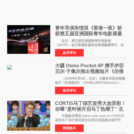
青年导演朱愷淇《香港一夜》斩
获第五届亚洲国际青年电影展最
佳剧本改编奖
近日，第五届亚洲国际青年电影展
（AIYFF）金兰奖颁奖盛典在香港隆重举行。在
这场汇聚数百位海内外电影人、文化界人士及媒
娱乐评论
体代表的亚洲青年影视盛会上，香港本土电影
《香港一夜》（Dawn in Ho
大疆 Osmo Pocket 4P 携手伊莎
贝尔·于佩尔推出视频短片《仿佛
相识》
（2026年8月6日，北京）大疆发布原创视频
短片《仿佛相识》（FAMILIARIT&Eacute;）。
视频短片由戛纳国际电影节最佳女演员伊莎贝尔·
娱乐评论
于佩尔（Isabelle Huppert）主演，全程使用大
疆首款双主摄口
CORTIS马丁综艺首秀大放异彩！
自曝“是时候开启马丁热潮了” 北
美巡演火热进行中
中国娱乐网讯 www yule com cn CORTIS
成员马丁在出道后首次出演主流电视台综艺节
目，展现了多才多艺的魅力。 马丁出演了5日
韩国娱乐
播出的MBC《Radio Star》Fashion与Passion
之间，I&lsquo;m