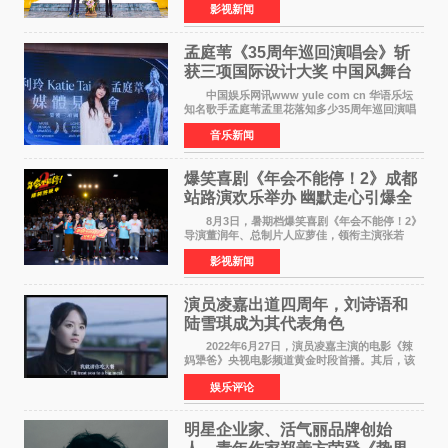
影视新闻
机。本片出品人、总制片人项亮月主持开机仪
式，&zwnj;特级英雄
孟庭苇《35周年巡回演唱会》斩
获三项国际设计大奖 中国风舞台
美学获全球认可
中国娱乐网讯www yule com cn 华语乐坛
知名歌手孟庭苇孟里花落知多少35周年巡回演唱
会再传喜讯。该演唱会先后荣获美国MUSE
音乐新闻
Creative Awards白金奖（Platinum Winner）、
英国London Design
爆笑喜剧《年会不能停！2》成都
站路演欢乐举办 幽默走心引爆全
场共鸣
8月3日，暑期档爆笑喜剧《年会不能停！2》
导演董润年、总制片人应萝佳，领衔主演张若
昀、白客，惊喜出演庄达菲，特别主演孙艺洲，
影视新闻
特别出演田雨，友情出演欧阳奋强出席成都路
演，与观众近距离互
演员凌嘉出道四周年，刘诗语和
陆雪琪成为其代表角色
2022年6月27日，演员凌嘉主演的电影《辣
妈犟爸》央视电影频道黄金时段首播。其后，该
电影在央视电影频道多次复播（2022年8月10
娱乐评论
日，2022年9月30日，2023年7月17日，2025年7
月14日）。除了多次复
明星企业家、活气丽品牌创始