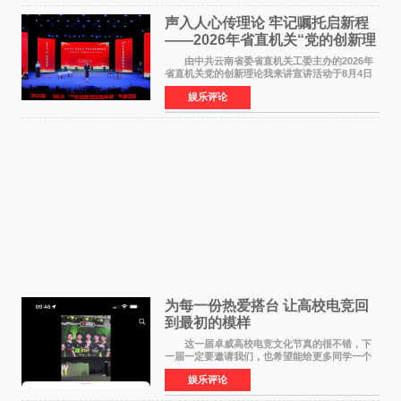
声入人心传理论 牢记嘱托启新程
——2026年省直机关“党的创新理
论我来讲”宣讲活动圆满落幕
由中共云南省委省直机关工委主办的2026年
省直机关党的创新理论我来讲宣讲活动于8月4日
至5日在昆明举办。活动以 "牢记嘱托 感恩奋进
娱乐评论
开创云南发展新局面 "为主题，坚持以新时代中国
特色社会主义
为每一份热爱搭台 让高校电竞回
到最初的模样
这一届卓威高校电竞文化节真的很不错，下
一届一定要邀请我们，也希望能给更多同学一个
来到现场的机会。 2026卓威高校电竞文化节
娱乐评论
已经落下帷幕，在活动结束后，仍有不少高校电
竞社负责人和现