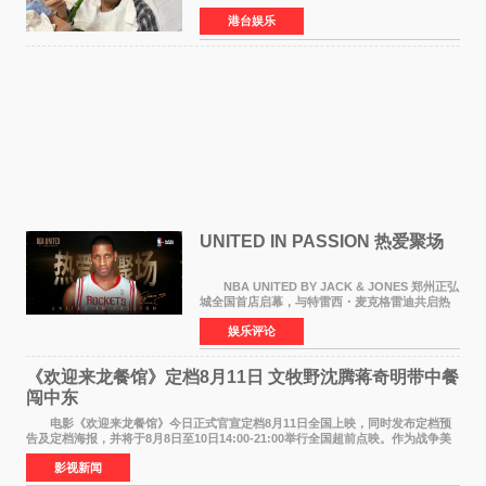
月5日上午因病离世，终年76岁。好友钟志光透
港台娱乐
露，黎彼得今年3月中风后便卧床休养，身体机能
持续衰退，最
UNITED IN PASSION 热爱聚场
NBA UNITED BY JACK & JONES 郑州正弘
城全国首店启幕，与特雷西・麦克格雷迪共启热
爱 2026 年7 月21 日，
娱乐评论
NBAUNITEDBYJACK&JONES 全国首店，于郑
州正弘城正式启幕。NBA 传奇球星
《欢迎来龙餐馆》定档8月11日 文牧野沈腾蒋奇明带中餐
闯中东
电影《欢迎来龙餐馆》今日正式官宣定档8月11日全国上映，同时发布定档预
告及定档海报，并将于8月8日至10日14:00-21:00举行全国超前点映。作为战争美
食大片，影片讲述的是中国厨师徐福（沈腾
影视新闻