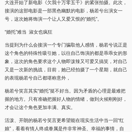
大连开始了新电影《欠我十万零五千》的紧张拍摄。此次，
接演的这部电影是一部黑色幽默的电影，杨若兮出演女一
号，这次她将饰演一个让人又爱又恨的“婚托”。
“婚托”难当 淑女也疯狂
当提到为什么会接演一个专门骗取他人感情，杨若兮说正是
这个角色的特殊性吸引她，以往自己饰演的都是乖乖女的形
象，这次的角色要求这个人物即泼辣又可爱又搞笑，对自己
又是一次新的挑战，目前，她已经拍摄了一个星期，就自己
的表现杨若兮自己都堪称意外，
杨若兮笑言其实“婚托”挺不好当。因为矛盾的心理是最难把
握的地方。只有准确把握好人物的情绪，做到火候刚刚好，
才会让这个角色更加丰满、真实。
活泼、开朗的杨若兮笑言更希望能在现实生活中当一回“红
娘”，看着有情人终成眷属是件非常神圣、幸福的事情，自