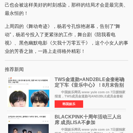
己也会被这样美好的时刻感染，那样的结局才会是最完美、
最永恒的！
上周四的《舞动奇迹》，杨若兮孔惊艳谢幕，告别了“舞
动”，杨若兮投入了更紧张的工作，舞台剧《陪我看电
视》、黑色幽默电影《欠我十万零五千》，这个小女人的事
业的芳香之旅，一路上走得格外精彩！
推荐新闻
TWS金道勋×AND2BLE金奎彬确
定下车《音乐中心》！8月末告别
MC席位
中国娱乐网讯 www yule com cn 7日据独家
报道，TWS成员金道勋与AND2BLE成员金奎彬
将于8月离开《音乐中心》MC的位置。 金道
韩国娱乐
勋与金奎彬于去年3月与H2H A-NA一起被选为
《音乐中心》MC，约1
BLACKPINK十周年活动三人出
席 成员LISA不参加
中国娱乐网讯 www yule com cn 7日据独家