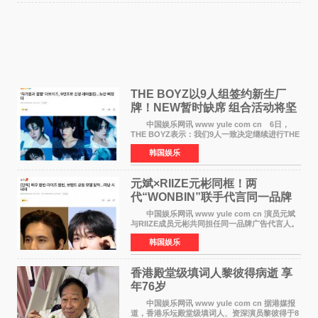
THE BOYZ以9人组签约新生厂
牌！NEW暂时缺席 组合活动将坚
定不移继续
中国娱乐网讯 www yule com cn 6日，
THE BOYZ表示：我们9人一致决定继续进行THE
BOYZ组合活动，并且已经完成了组合团体活动
韩国娱乐
签约。目前正在新生厂牌下进行活动准备。尚未
离开THE BOYZ原所
元斌×RIIZE元彬同框！两
代“WONBIN”联手代言同一品牌
颜值天花板合体
中国娱乐网讯 www yule com cn 演员元斌
与RIIZE成员元彬共同担任同一品牌广告代言人。
6日据独家报道，继演员元斌之后，RIIZE元彬最
韩国娱乐
近也被选为某在线中介平台A公司的共同广告代言
人，两人将作
香港殿堂级填词人黎彼得病逝 享
年76岁​
中国娱乐网讯 www yule com cn 据港媒报
道，香港乐坛殿堂级填词人、资深演员黎彼得于8