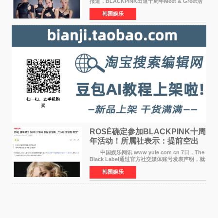
报道，BLACKPINK出道十周年Meet & Greet活
动将由智秀、ROS&Eacute;、JENNIE出席，
韩国娱乐
LISA将缺席。 此前BLACKPINK所属社YG并
未为组合出道十周年做
ROSÉ确定参加BLACKPINK十周
年活动！所属社表示：提前空出
了时间
中国娱乐网讯 www yule com cn 7日，The
Black Label通过官方社交媒体账号发表声明，就
近期网络上关于ROS&Eacute;个人行程及是否参
韩国娱乐
加BLACKPINK出道纪念活动的种种猜测作出正
式回应。 Th