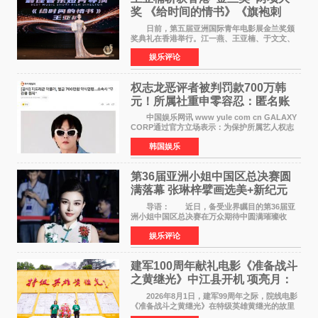
奖 《给时间的情书》《旗袍刺
客》双双获肯定
日前，第五届亚洲国际青年电影展金兰奖颁
奖典礼在香港举行。江一燕、王亚楠、于文文、
李东学等知名演员出席活动。著名演员、导演王
娱乐评论
亚楠凭借音乐故事片《给时间的情书》和院线电
影《旗袍刺客》
权志龙恶评者被判罚款700万韩
元！所属社重申零容忍：匿名账
号也难逃刑责
中国娱乐网讯 www yule com cn GALAXY
CORP通过官方立场表示：为保护所属艺人权志
龙的名誉和权益，将持续对网络上发生的名誉损
韩国娱乐
害、散布虚假事实、侮辱、恶意诽谤等行为采取
法律应对措施。
第36届亚洲小姐中国区总决赛圆
满落幕 张琳梓擘画选美+新纪元
导语： 近日，备受业界瞩目的第36届亚
洲小姐中国区总决赛在万众期待中圆满璀璨收
官。整场盛典汇聚万千芳华，不仅完成了新一届
娱乐评论
美丽代言人的加冕选拔，更在行业发展层面带来
颠覆性突破。活动
建军100周年献礼电影《准备战斗
之黄继光》中江县开机 项亮月：
以光影为笔，书写英雄赞歌
2026年8月1日，建军99周年之际，院线电影
《准备战斗之黄继光》在特级英雄黄继光的故里
——四川省德阳市中江县黄继光出生地正式开