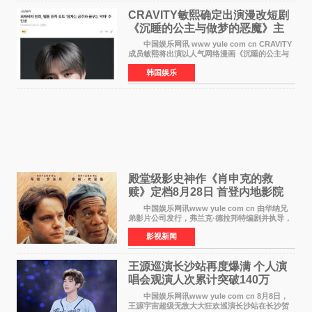
CRAVITY敏熙确定出演漫改短剧
《沉睡的公主与做梦的恶魔》主
人公
中国娱乐网讯 www yule com cn CRAVITY
成员敏熙将出演以人气网络漫画《沉睡的公主与
做梦的恶魔》为原作的短剧，担任主人公。
韩国娱乐
该短剧讲述了一直照顾陷入沉睡状态女友的吴
敏，在夜空中看
殿堂级影史神作《肖申克的救
赎》定档8月28日 首登内地影院
中国娱乐网讯www yule com cn 由华纳兄
弟影片公司发行，弗兰克·德拉邦特编剧并执导，
蒂姆·罗宾斯、摩根·弗里曼主演的影史传世经典
影视新闻
《肖申克的救赎》（The Shawshank
Redemption）今日发布
王源巡演长沙站再度爆满 个人演
唱会观演人次累计突破140万
中国娱乐网讯www yule com cn 8月8日，
王源宇宙超级无敌大大狂欢巡演长沙站在长沙贺