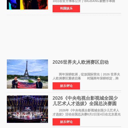
10日在官方博客公开了BIGBANG新数字单曲
《BiiiG》的海报，宣布新歌将于8月19日——组
韩国娱乐
合出道20周年纪念日正式发行。歌名取自意为"巨
大""宏大"的"BIG"
2026世界夫人欧洲赛区启动
两年深耕欧洲，绽放国际荣光｜2026 世界夫
人欧洲赛区重磅启幕 时隔两年深耕积淀，跨
越多国文化游学！伴随着国际影响力持续攀升，
娱乐评论
2026 世界夫人欧洲赛区正式全面启动。本次赛区
落地，是世
2026《中央电视台影视城全国少
儿艺术人才选拔》全国总决赛圆
满落幕
2026年《中央电视台影视城全国少儿艺术人
才选拔》活动全国总决赛8月2日至4日在北京星光
影视园成功举办！ 活动于8月2日迎来全国总
娱乐评论
决赛的盛大开幕。一年一度的该项活动依然延续
着经典的四大板