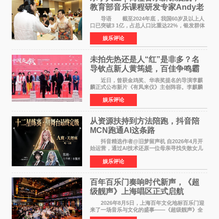
教育部音乐课程研发专家Andy老
师重磅入驻领航银龄琴声
导语 截至2024年底，我国60岁及以上人
口已突破3 1亿，占总人口比重达22%，银发群体
的精神文化需求日益凸显。2024年1月，国务院办
娱乐评论
公厅印发《关于发展银发经济增进老年人福祉的
意见》——这是
未拍先热还是人“红”是非多？名
导钦点新人黄筠媞，百佳争鸣霸
气回应
近日，曾获金鸡奖、华表奖提名的导演李麒
麟正式公布新片《有凤来仪》主创阵容。李麒麟
早年凭电影《华容道》获得金鸡奖、华表奖提
娱乐评论
名，此后长期参与国内外电影制作，其担任制片
人参与的作品亦曾
从资源扶持到方法陪跑，抖音陪
MCN跑通AI这条路
抖音精选作者@旧梦留声机 自2026年4月开
始运营，通过AI技术还原一位母亲寻找失散女儿
的故事，凭借强情感表达获得大量用户关注，发
娱乐评论
布仅21小时便获得超1亿曝光、超1000万互动。
此后，账号持续沿
百年百乐门奏响时代新声，《超
级靓声》上海唱区正式启航
2026年8月5日，上海百年文化地标百乐门迎
来了一场音乐与文化的盛事——《超级靓声》全
国励志音乐公益节目上海唱区新闻发布会暨启动