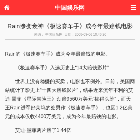
中国娱乐网
首页
新闻
女性
内地娱乐
Rain惨变衰神《极速赛车手》成今年最赔钱电影
港台娱乐
日本娱乐
韩国娱乐
欧美娱乐
来源： 中国娱乐网 日期：2008-09-06 10:46:20
体育花边
音乐新闻
影视新闻
内地明星八卦
港台明星八卦
日本韩国明星
欧美明星八卦
娱乐评论
八卦
Rain的《极速赛车手》成为今年最赔钱的电影。
《极速赛车手》入选历史上“14大赔钱影片”
世界上没有稳赚的买卖，电影也不例外。日前，美国网
站统计了影史上“十四大赔钱影片”，结果近来流年不利的艾
迪·墨菲《星际冒险王》劲赔9560万美元“拔得头筹”，而天
王Rain进军好莱坞的处男作《极速赛车手》，也因1.2亿美
元的成本仅收4400万美元，成为今年最赔钱的电影。
艾迪·墨菲两片赔了1.44亿