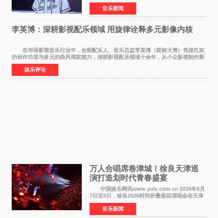
龙体育场唱响，这也是王源个人巡演首次登陆长
音乐新闻
沙。十年前，王源曾在这座熟悉的城市举办16岁
生日会，从当初的
李英博：深耕影视配乐领域 用旋律诠释多元影像内核
在华语影视音乐行业中，全能配乐人、音乐总监李英博（昵称大博）凭借扎实
的创作功底与多元的曲风驾驭能力，深耕影视配乐领域十余年，从小众影视制作新
人成长为横跨主旋律电影、动画番剧、网剧
娱乐评论
万人合唱席卷津城！徐良天津巡
演打造划时代青春盛宴
中国娱乐网讯www yule com cn 2026年8月
7日至9日，徐良2026时间折叠巡回演唱会在天津
连续举办三场演出。整场演出凭借扎实的音乐内
音乐新闻
容、有温度的舞台叙事与充满巧思的现场设计，
为天津本地及专