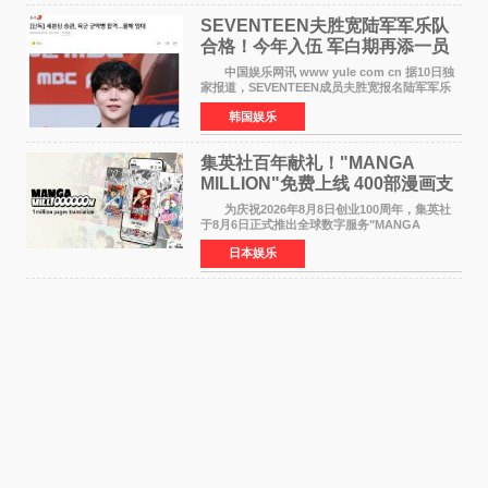
SEVENTEEN夫胜宽陆军军乐队
合格！今年入伍 军白期再添一员
中国娱乐网讯 www yule com cn 据10日独
家报道，SEVENTEEN成员夫胜宽报名陆军军乐
队并合格，预计将于今年入伍，成为组合中又一
韩国娱乐
位履行国防义务的成员。 目前SEVENTEEN
正全面进入军白期—
集英社百年献礼！"MANGA
MILLION"免费上线 400部漫画支
援逾百种语言
为庆祝2026年8月8日创业100周年，集英社
于8月6日正式推出全球数字服务"MANGA
MILLION"，无需注册即可免费阅读近400部漫画
日本娱乐
作品，总量达100万页，翻译成100多种语言面向
全球读者开放。该服务预