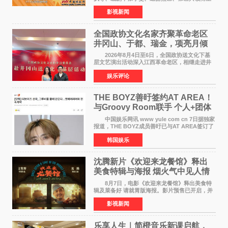
演，刘嘉玲、佐藤健特别出演，艾米、雪野、蔡
影视新闻
思贝、胡予安、倪好特别介绍的喜剧电影《功夫
女足》释出多谢你
全国政协文化名家齐聚革命老区
井冈山、于都、瑞金，项亮月倾
情献唱《桃花谣》致敬红色沃土
2026年8月4日至6日，全国政协送文化下基
层文艺演出活动深入江西革命老区，相继走进井
冈山、于都长征出发地、瑞金三地。由全国政协
娱乐评论
文化文史和学习委员会副主任、甘肃省政协原主
席欧阳坚率团，一
THE BOYZ善旴签约AT AREA！
与Groovy Room联手 个人+团体
活动并行
中国娱乐网讯 www yule com cn 7日据独家
报道，THE BOYZ成员善旴已与AT AREA签订了
专属合约。AT AREA是由知名制作人组合
韩国娱乐
Groovy Room创立的hip-hop厂牌，旗下拥有多
位实力派音乐人，在韩
沈腾新片《欢迎来龙餐馆》释出
美食特辑与海报 烟火气中见人情
温暖
8月7日，电影《欢迎来龙餐馆》释出美食特
辑及菜备好 请就胃版海报。影片预售已开启，并
将于8月8日至10日14:00-21:00举行全国超前点
影视新闻
映。电影《欢迎来龙餐馆》作为战争美食喜剧大
片，讲述了中国
乐享人生｜简橙音乐新课启航，