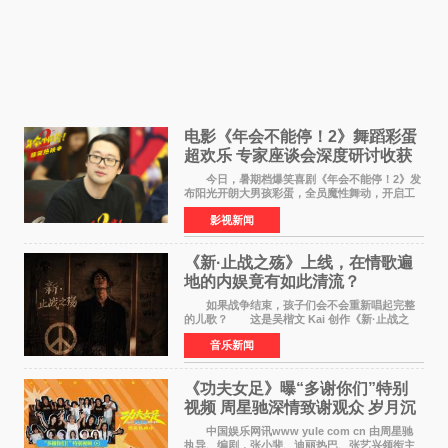
电影《年会不能停！2》舞蹈彩蛋
超欢乐 专家座谈会深度研讨收获
满满
今日，暑期档爆笑喜剧《年会不能停！2》发
布阳光开朗大男孩彩蛋，全员魔性舞动，开启工
位狂欢模式。影片于昨日同步举办专家座谈会，
影视新闻
导演董润年、总制片人应萝佳出席现场，与一众
业内、学界专家
《新·止战之殇》上线，在情歌遍
地的内娱竟有如此清流？
如果战争结束，孩子们会不会重新唱起完整
的儿歌？ 这是吴楷文 Kai 创作《新·止战之
殇》时最初的想法。 从伊朗相关冲突引发的
音乐新闻
地区局势，到世界各地仍在发生的动荡与不安，
战争从来不只
《功夫女足》曝“多谢你们”特别
视频 周星驰深情致谢观众 岁月沉
淀不灭初心
中国娱乐网讯www yule com cn 由周星驰
执导、编剧，张小斐、迪丽热巴、张艺兴领衔主