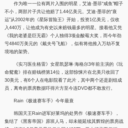
作为唯一一位有两片入围的明星，艾迪·墨菲“咸鱼”帽子
不小，两部片子共让他赔了1.44亿美元。艾迪·墨菲的“衰
运”从2002年的《星际冒险王》开始，投资1亿美元，仅收
入440万，让他成为有史以来赔钱最多的明星。接着他又凭
《我的老婆是巨无霸》个人独得3项金酸莓大奖，而今年劲
亏4840万美元的《戴夫号飞船》，似有将他推入万劫不复
境地的架势。
《实习医生格雷》女星凯瑟琳·海格尔3年前主演的《玩
命鸳鸯》排在赔钱榜第14位，这部惊悚片在北美只收回了
30美元，有6个人在电影院看了此片，其中两个还是剧组成
员，离奇的票房数据吓得片方至今连DVD都不敢发行。
Rain《极速赛车手》今年最衰
韩国天王Rain进军好莱坞的处男作《极速赛车手》，
集结了《黑客帝国》原班人马，却未能延续其辉煌的票房战