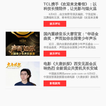
TCL携手《欢迎来龙餐馆》：以
科技长情陪伴，让光影与烟火温
暖生活
8月8日，由文牧野导演及编剧、宁浩监制，
沈腾领衔主演、蒋奇明主演的电影《欢迎来龙餐
馆》在上海超前点映，主创团队携影片亮相与观
娱乐评论
众提前见面。TCL作为本片独家合作伙伴，在路
演现场设置品牌互
国内重磅音乐大赛官宣：“华语金
曲奖・声而如你全国青少年声乐
展演” 正式启幕，阿沁出任明星总
近日，国内全新的权威青少年声乐盛会 ——
评审
华语金曲奖・声而如你全国青少年声乐展演品
牌，在湖南长沙隆重举行官宣，国内又一高规格
娱乐评论
青少年声乐赛事全面启航。 本赛事由寰宇声
扬联合华语金曲
电影《大唐妖探》西安见面会反
响热烈 全龄观众共赏机关长安城
中国娱乐网讯www yule com cn 8月8日，
中国首部喜剧探案动画电影《大唐妖探》剧组亮
相西安，举办线下见面会活动。导演程腾、联合
影视新闻
导演黄珉、总制片人曹紫建、制片人李莹莹、领
衔声音出演雷淞然