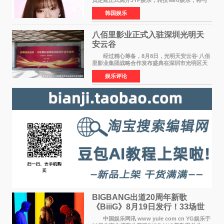
亲姐姐孔升妍成为同门。 Varo娱乐于10日通
韩国娱乐
过官方SNS宣布："能与拥有多彩魅力和无限潜力
的俞定延结下珍贵
八佰里影业正式入驻深圳光明天
安云谷
经过精心筹备，8月8日，光明天安云谷·八佰
里影业集团战略合作发布盛典在深圳市光明区天
安云谷盛大举行，来自DataEye剧查查创始人
娱乐评论
&CEO 深圳市微短剧产业协会会长汪祥斌先生、
光明区文化广电旅
BIGBANG出道20周年新歌
《BiiiG》8月19日发行！33场世
界巡演同步启航
中国娱乐网讯 www yule com cn YG娱乐于