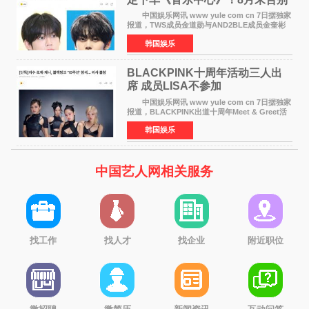
MC席位
中国娱乐网讯 www yule com cn 7日据独家
报道，TWS成员金道勋与AND2BLE成员金奎彬
将于8月离开《音乐中心》MC的位置。 金道
韩国娱乐
勋与金奎彬于去年3月与H2H A-NA一起被选为
《音乐中心》MC，约1
BLACKPINK十周年活动三人出
席 成员LISA不参加
中国娱乐网讯 www yule com cn 7日据独家
报道，BLACKPINK出道十周年Meet & Greet活
动将由智秀、ROS&Eacute;、JENNIE出席，
韩国娱乐
LISA将缺席。 此前BLACKPINK所属社YG并
未为组合出道十周年做
中国艺人网相关服务
找工作
找人才
找企业
附近职位