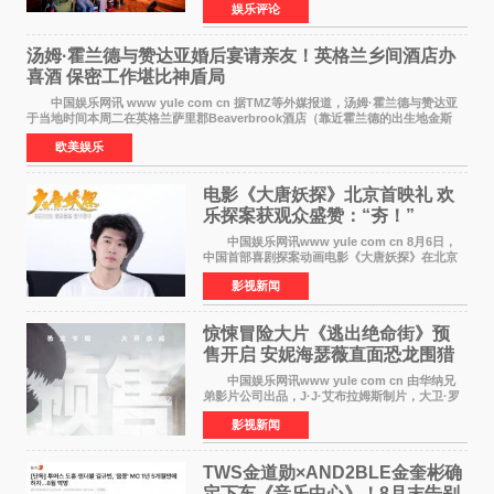
娱乐评论
仪式在此隆重举行。各界领导、嘉宾与媒体朋友
齐聚一堂，共同
汤姆·霍兰德与赞达亚婚后宴请亲友！英格兰乡间酒店办
喜酒 保密工作堪比神盾局
中国娱乐网讯 www yule com cn 据TMZ等外媒报道，汤姆·霍兰德与赞达亚
于当地时间本周二在英格兰萨里郡Beaverbrook酒店（靠近霍兰德的出生地金斯
顿）举办婚宴，邀请家人与朋友们喝喜酒，庆祝
欧美娱乐
电影《大唐妖探》北京首映礼 欢
乐探案获观众盛赞：“夯！”
中国娱乐网讯www yule com cn 8月6日，
中国首部喜剧探案动画电影《大唐妖探》在北京
举办电影首映礼。导演程腾、联合导演黄珉、总
影视新闻
制片人曹紫建、制片人李莹莹，配音导演张喆，
对白指导程寅，领
惊悚冒险大片《逃出绝命街》预
售开启 安妮海瑟薇直面恐龙围猎
中国娱乐网讯www yule com cn 由华纳兄
弟影片公司出品，J·J·艾布拉姆斯制片，大卫·罗
伯特·米切尔执导，好莱坞巨星安妮·海瑟薇和伊万
影视新闻
·麦克格雷格领衔主演的2026暑期惊悚冒险大片
《逃出绝
TWS金道勋×AND2BLE金奎彬确
定下车《音乐中心》！8月末告别