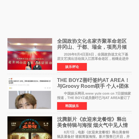
全国政协文化名家齐聚革命老区
井冈山、于都、瑞金，项亮月倾
情献唱《桃花谣》致敬红色沃土
2026年8月4日至6日，全国政协送文化下基
层文艺演出活动深入江西革命老区，相继走进井
冈山、于都长征出发地、瑞金三地。由全国政协
娱乐评论
文化文史和学习委员会副主任、甘肃省政协原主
席欧阳坚率团，一
THE BOYZ善旴签约AT AREA！
与Groovy Room联手 个人+团体
活动并行
中国娱乐网讯 www yule com cn 7日据独家
报道，THE BOYZ成员善旴已与AT AREA签订了
专属合约。AT AREA是由知名制作人组合
韩国娱乐
Groovy Room创立的hip-hop厂牌，旗下拥有多
位实力派音乐人，在韩
沈腾新片《欢迎来龙餐馆》释出
美食特辑与海报 烟火气中见人情
温暖
8月7日，电影《欢迎来龙餐馆》释出美食特
辑及菜备好 请就胃版海报。影片预售已开启，并