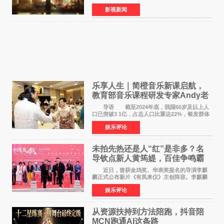
将于8月8日至10日14:00-21:00举行全国超前点
影视新闻
映。电影《欢迎来龙餐馆》作为战争美食喜剧大
片，讲述了中国
乐享人生｜简橙音乐新课启航，
教育部音乐课程研发专家Andy老
师重磅入驻领航银龄琴声
导语 截至2024年底，我国60岁及以上人
口已突破3 1亿，占总人口比重达22%，银发群体
的精神文化需求日益凸显。2024年1月，国务院办
娱乐评论
公厅印发《关于发展银发经济增进老年人福祉的
意见》——这是
未拍先热还是人“红”是非多？名
导钦点新人黄筠媞，百佳争鸣霸
气回应
近日，曾获金鸡奖、华表奖提名的导演李麒
麟正式公布新片《有凤来仪》主创阵容。李麒麟
早年凭电影《华容道》获得金鸡奖、华表奖提
娱乐评论
名，此后长期参与国内外电影制作，其担任制片
人参与的作品亦曾
从资源扶持到方法陪跑，抖音陪
MCN跑通AI这条路