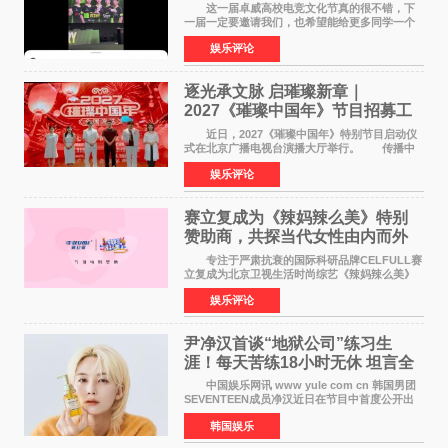
这一届卓威高校电竞文化节真的很不错，下
一届一定要邀请我们，也希望能给更多同学一个
来到现场的机会。 2026卓威高校电竞文化节
娱乐评论
已经落下帷幕，在活动结束后，仍有不少高校电
竞社负责人和现
逐光承文脉 启璀璨新章｜
2027《璀璨中国年》节目招募工
作圆满启动
近日，2027《璀璨中国年》特别节目启动仪
式在北京广播电视台演播大厅举行。 传播中
华优秀传统文化，弘扬纯正国风艺术，打造高规
娱乐评论
格、高质感、正能量的文艺盛典，是璀璨中国年
矢志不渝的初心
赛立复成为《辣妈辣么美》特别
赞助商，共探当代女性由内而外
活力美
专注于严肃抗衰的国际科研品牌CELFULL赛
立复成为北京卫视生活时尚综艺《辣妈辣么美》
的特别赞助商,明星辣妈袁咏仪倾情参与，向广大
娱乐评论
都市女性传递健康生活新主张，寄语当代女性在
家庭与自我之间
尹净汉首谈“地狱公司”练习生
涯！每天苦练18小时无休 坦言全
靠成员撑过来
中国娱乐网讯 www yule com cn 韩国男团
SEVENTEEN成员净汉近日在节目中首度公开出
道前的残酷练习生经历，并提及经纪公司Pledis
韩国娱乐
娱乐，引发广泛关注。 在8月2日播出的日本
TBS综艺节目《周