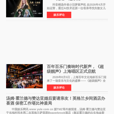
抖音精选作者@旧梦留声机 自2026年4月开
始运营，通过AI技术还原一位母亲寻找失散女儿
的故事，凭借强情感表达获得大量用户关注，发
娱乐评论
布仅21小时便获得超1亿曝光、超1000万互动。
此后，账号持续沿
百年百乐门奏响时代新声，《超
级靓声》上海唱区正式启航
2026年8月5日，上海百年文化地标百乐门迎
来了一场音乐与文化的盛事——《超级靓声》全
国励志音乐公益节目上海唱区新闻发布会暨启动
娱乐评论
仪式在此隆重举行。各界领导、嘉宾与媒体朋友
齐聚一堂，共同
汤姆·霍兰德与赞达亚婚后宴请亲友！英格兰乡间酒店办
喜酒 保密工作堪比神盾局
中国娱乐网讯 www yule com cn 据TMZ等外媒报道，汤姆·霍兰德与赞达亚
于当地时间本周二在英格兰萨里郡Beaverbrook酒店（靠近霍兰德的出生地金斯