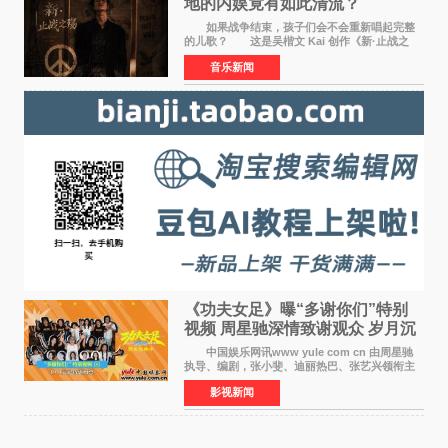
地的内娱竟有如此清流？
如果战争结束，孩子们会不会重新唱起完整
的儿歌？ 这是吴楷文 Kai 创作《新·止战之
殇》时最初的想法。 从伊朗相关冲突引发的
音乐新闻
地区局势，到世界各地仍在发生的动荡与不安，
战争从来不只
《功夫女足》曝“多谢你们”特别
视频 周星驰深情致谢观众 岁月沉
淀不灭初心
中国娱乐网讯www yule com cn 由周星驰
执导、编剧，张小斐、迪丽热巴、张艺兴领衔主
演，刘嘉玲、佐藤健特别出演，艾米、雪野、蔡
影视新闻
思贝、胡予安、倪好特别介绍的喜剧电影《功夫
女足》释出多谢你