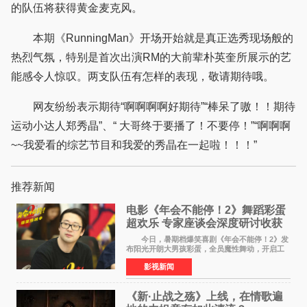
的队伍将获得黄金麦克风。
本期《RunningMan》开场开始就是真正选秀现场般的
热烈气氛，特别是首次出演RM的大前辈朴英奎所展示的艺
能感令人惊叹。两支队伍有怎样的表现，敬请期待哦。
网友纷纷表示期待“啊啊啊啊好期待”“棒呆了嗷！！期待
运动小达人郑秀晶”、“ 大哥终于要播了！不要停！”“啊啊啊
~~我爱看的综艺节目和我爱的秀晶在一起啦！！！”
推荐新闻
电影《年会不能停！2》舞蹈彩蛋
超欢乐 专家座谈会深度研讨收获
满满
今日，暑期档爆笑喜剧《年会不能停！2》发
布阳光开朗大男孩彩蛋，全员魔性舞动，开启工
位狂欢模式。影片于昨日同步举办专家座谈会，
影视新闻
导演董润年、总制片人应萝佳出席现场，与一众
业内、学界专家
《新·止战之殇》上线，在情歌遍