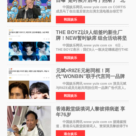
自曝“是时候开启马丁热潮了” 北
美巡演火热进行中
中国娱乐网讯 www yule com cn CORTIS
成员马丁在出道后首次出演主流电视台综艺节
目，展现了多才多艺的魅力。 马丁出演了5日
韩国娱乐
播出的MBC《Radio Star》Fashion与Passion
之间，I&lsquo;m
THE BOYZ以9人组签约新生厂
牌！NEW暂时缺席 组合活动将坚
定不移继续
中国娱乐网讯 www yule com cn 6日，
THE BOYZ表示：我们9人一致决定继续进行THE
BOYZ组合活动，并且已经完成了组合团体活动
韩国娱乐
签约。目前正在新生厂牌下进行活动准备。尚未
离开THE BOYZ原所
元斌×RIIZE元彬同框！两
代“WONBIN”联手代言同一品牌
颜值天花板合体
中国娱乐网讯 www yule com cn 演员元斌
与RIIZE成员元彬共同担任同一品牌广告代言人。
6日据独家报道，继演员元斌之后，RIIZE元彬最
韩国娱乐
近也被选为某在线中介平台A公司的共同广告代言
人，两人将作
香港殿堂级填词人黎彼得病逝 享
年76岁​
中国娱乐网讯 www yule com cn 据港媒报
道，香港乐坛殿堂级填词人、资深演员黎彼得于8
月5日上午因病离世，终年76岁。好友钟志光透
港台娱乐
露，黎彼得今年3月中风后便卧床休养，身体机能