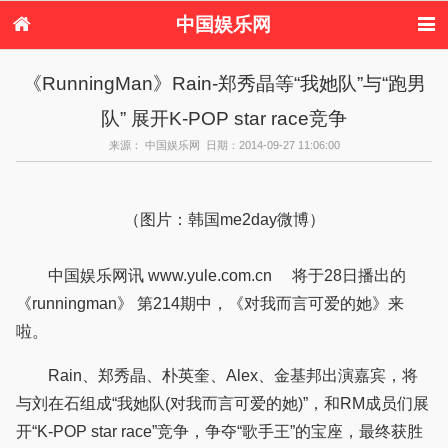
中国娱乐网
首页
新闻
女性
内地娱乐
《RunningMan》Rain-郑秀晶等“我她队”与“跑男
港台娱乐
日本娱乐
韩国娱乐
欧美娱乐
队” 展开K-POP star race竞争
体育花边
音乐新闻
影视新闻
内地明星八卦
港台明星八卦
日本韩国明星
欧美明星八卦
娱乐评论
来源： 中国娱乐网 日期：2014-09-27 11:06:00
八卦
（图片：韩国me2day微博）
中国娱乐网讯 www.yule.com.cn 将于28日播出的
《runningman》 第214期中，《对我而言可爱的她》来
啦。
Rain、郑秀晶、朴英奎、Alex、金基邦出演嘉宾，将
与刘在石组成“我她队(对我而言可爱的她)”，和RM成员们展
开“K-POP star race”竞争，争夺“歌手王”的宝座，最终获胜