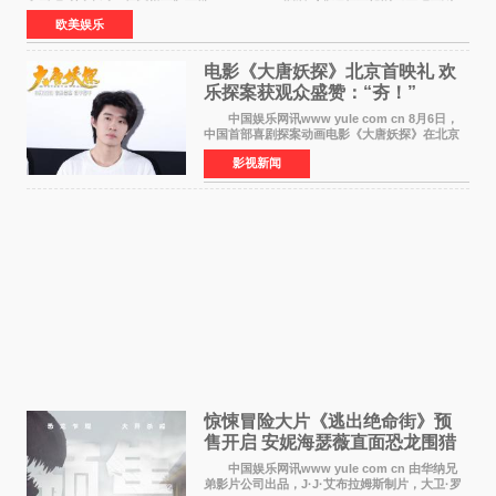
顿）举办婚宴，邀请家人与朋友们喝喜酒，庆祝
欧美娱乐
电影《大唐妖探》北京首映礼 欢
乐探案获观众盛赞：“夯！”
中国娱乐网讯www yule com cn 8月6日，
中国首部喜剧探案动画电影《大唐妖探》在北京
举办电影首映礼。导演程腾、联合导演黄珉、总
影视新闻
制片人曹紫建、制片人李莹莹，配音导演张喆，
对白指导程寅，领
惊悚冒险大片《逃出绝命街》预
售开启 安妮海瑟薇直面恐龙围猎
中国娱乐网讯www yule com cn 由华纳兄
弟影片公司出品，J·J·艾布拉姆斯制片，大卫·罗