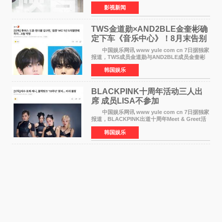
伯特·米切尔执导，好莱坞巨星安妮·海瑟薇和伊万
影视新闻
·麦克格雷格领衔主演的2026暑期惊悚冒险大片
《逃出绝
TWS金道勋×AND2BLE金奎彬确
定下车《音乐中心》！8月末告别
MC席位
中国娱乐网讯 www yule com cn 7日据独家
报道，TWS成员金道勋与AND2BLE成员金奎彬
将于8月离开《音乐中心》MC的位置。 金道
韩国娱乐
勋与金奎彬于去年3月与H2H A-NA一起被选为
《音乐中心》MC，约1
BLACKPINK十周年活动三人出
席 成员LISA不参加
中国娱乐网讯 www yule com cn 7日据独家
报道，BLACKPINK出道十周年Meet & Greet活
动将由智秀、ROS&Eacute;、JENNIE出席，
韩国娱乐
LISA将缺席。 此前BLACKPINK所属社YG并
未为组合出道十周年做