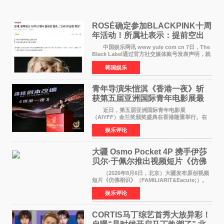
ROSÉ确定参加BLACKPINK十周
年活动！所属社表示：提前空出
了时间
中国娱乐网讯 www yule com cn 7日，The
Black Label通过官方社交媒体账号发表声明，就
近期网络上关于ROS&Eacute;个人行程及是否参
韩国娱乐
加BLACKPINK出道纪念活动的种种猜测作出正
式回应。 Th
青年导演朱愷淇《香港一夜》斩
获第五届亚洲国际青年电影展最
佳剧本改编奖
近日，第五届亚洲国际青年电影展
（AIYFF）金兰奖颁奖盛典在香港隆重举行。在
这场汇聚数百位海内外电影人、文化界人士及媒
娱乐评论
体代表的亚洲青年影视盛会上，香港本土电影
《香港一夜》（Dawn in Ho
大疆 Osmo Pocket 4P 携手伊莎
贝尔·于佩尔推出视频短片《仿佛
相识》
（2026年8月6日，北京）大疆发布原创视频
短片《仿佛相识》（FAMILIARIT&Eacute;）。
视频短片由戛纳国际电影节最佳女演员伊莎贝尔·
娱乐评论
于佩尔（Isabelle Huppert）主演，全程使用大
疆首款双主摄口
CORTIS马丁综艺首秀大放异彩！