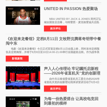
持续衰退，最
UNITED IN PASSION 热爱聚场
NBA UNITED BY JACK & JONES 郑州正弘
城全国首店启幕，与特雷西・麦克格雷迪共启热
爱 2026 年7 月21 日，
娱乐评论
NBAUNITEDBYJACK&JONES 全国首店，于郑
州正弘城正式启幕。NBA 传奇球星
《欢迎来龙餐馆》定档8月11日 文牧野沈腾蒋奇明带中餐
闯中东
电影《欢迎来龙餐馆》今日正式官宣定档8月11日全国上映，同时发布定档预
告及定档海报，并将于8月8日至10日14:00-21:00举行全国超前点映。作为战争美
食大片，影片讲述的是中国厨师徐福（沈腾
影视新闻
声入人心传理论 牢记嘱托启新程
——2026年省直机关“党的创新理
论我来讲”宣讲活动圆满落幕
由中共云南省委省直机关工委主办的2026年
省直机关党的创新理论我来讲宣讲活动于8月4日
至5日在昆明举办。活动以 "牢记嘱托 感恩奋进
娱乐评论
开创云南发展新局面 "为主题，坚持以新时代中国
特色社会主义
为每一份热爱搭台 让高校电竞回
到最初的模样