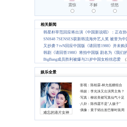
震惊
不解
愤怒
相关新闻
韩星朴宰范回应将出演《中国新说唱》：正在协
SNH48 7SENSES获新韩流海外艺人奖 被誉为
又抄袭？tvN回应中国版《请回答1988》并未购
韩剧《请回答1988》将拍中国版 剧名为《我们
BigBang成员胜利被爆与21岁中国女粉丝恋爱
(