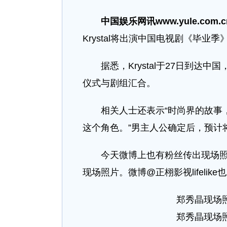
中国娱乐网讯www.yule.com.
Krystal将出演中国电视剧《毕业季
据悉，Krystal于27日到达中
仪式与剧组汇合。
相关人士还表示“时尚界的故事，不
这个角色。”男主人公确定后，预计
今天微博上也有粉丝传出现场照片，
现场照片。微博@正栩影视lifeli
郑秀晶现场照（
郑秀晶现场照（