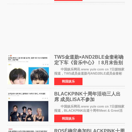
《逃出绝
TWS金道勋×AND2BLE金奎彬确
定下车《音乐中心》！8月末告别
MC席位
中国娱乐网讯 www yule com cn 7日据独家
报道，TWS成员金道勋与AND2BLE成员金奎彬
将于8月离开《音乐中心》MC的位置。 金道
韩国娱乐
勋与金奎彬于去年3月与H2H A-NA一起被选为
《音乐中心》MC，约1
BLACKPINK十周年活动三人出
席 成员LISA不参加
中国娱乐网讯 www yule com cn 7日据独家
报道，BLACKPINK出道十周年Meet & Greet活
动将由智秀、ROS&Eacute;、JENNIE出席，
韩国娱乐
LISA将缺席。 此前BLACKPINK所属社YG并
未为组合出道十周年做
ROSÉ确定参加BLACKPINK十周