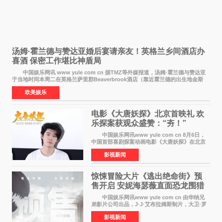
汤姆·霍兰德与赞达亚婚后宴请亲友！英格兰乡间酒店办
喜酒 保密工作堪比神盾局
中国娱乐网讯 www yule com cn 据TMZ等外媒报道，汤姆·霍兰德与赞达亚
于当地时间本周二在英格兰萨里郡Beaverbrook酒店（靠近霍兰德的出生地金斯
顿）举办婚宴，邀请家人与朋友们喝喜酒，庆祝
欧美娱乐
电影《大唐妖探》北京首映礼 欢
乐探案获观众盛赞：“夯！”
中国娱乐网讯www yule com cn 8月6日，
中国首部喜剧探案动画电影《大唐妖探》在北京
举办电影首映礼。导演程腾、联合导演黄珉、总
影视新闻
制片人曹紫建、制片人李莹莹，配音导演张喆，
对白指导程寅，领
惊悚冒险大片《逃出绝命街》预
售开启 安妮海瑟薇直面恐龙围猎
中国娱乐网讯www yule com cn 由华纳兄
弟影片公司出品，J·J·艾布拉姆斯制片，大卫·罗
伯特·米切尔执导，好莱坞巨星安妮·海瑟薇和伊万
影视新闻
·麦克格雷格领衔主演的2026暑期惊悚冒险大片