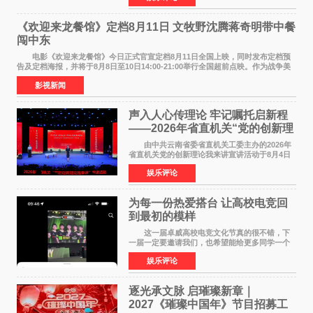
州正弘城正式启幕。NBA 传奇球星
《欢迎来龙餐馆》定档8月11日 文牧野沈腾蒋奇明带中餐
闯中东
电影《欢迎来龙餐馆》今日正式官宣定档8月11日全国上映，同时发布定档预
告及定档海报，并将于8月8日至10日14:00-21:00举行全国超前点映。作为战争美
食大片，影片讲述的是中国厨师徐福（沈腾
影视新闻
声入人心传理论 牢记嘱托启新程
——2026年省直机关“党的创新理
论我来讲”宣讲活动圆满落幕
由中共云南省委省直机关工委主办的2026年
省直机关党的创新理论我来讲宣讲活动于8月4日
至5日在昆明举办。活动以 "牢记嘱托 感恩奋进
娱乐评论
开创云南发展新局面 "为主题，坚持以新时代中国
特色社会主义
为每一份热爱搭台 让高校电竞回
到最初的模样
这一届卓威高校电竞文化节真的很不错，下
一届一定要邀请我们，也希望能给更多同学一个
来到现场的机会。 2026卓威高校电竞文化节
娱乐评论
已经落下帷幕，在活动结束后，仍有不少高校电
竞社负责人和现
逐光承文脉 启璀璨新章｜
2027《璀璨中国年》节目招募工