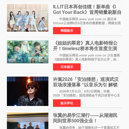
ILLIT日本再创佳绩！新单曲《I
Got Your Back》首周销量刷新自
身纪录
中国娱乐网讯 www yule com cn 据日本
Oricon公信榜8月5日发布的最新数据，韩国女团
ILLIT在日本发行的第二张单曲《I Got Your
韩国娱乐
Back》首周销量达到71,009张，成功跻身最新一
期周单曲排行
《姐姐的翠君》真人电影特报公
开！timelesz桥本将生首度主演
12月4日上映
中国娱乐网讯 www yule com cn 少女漫画
《姐姐的翠君》真人电影特报于近日公开，由
timelesz成员桥本将生担任主演，这也是他首次
日本娱乐
担任电影主演，引发高度关注。 女高中生咲
苗翠（中岛瑠菜
许嵩2026「安泊猜想」巡演武汉
双场浪漫落幕 “以音乐为引 解锁
江城记忆”
2026年7月31日、8月2日两晚，许嵩
2026「安泊猜想」巡回演唱会于武汉体育中心主
体育场盛大开唱。许嵩与数万歌迷在此相聚，从
娱乐评论
浪漫惬意的舞台设计到充满诚意与惊喜的现场互
动，共同开启了一场关于
张翼的易学江湖行——从湖湘民
间到世界500强企业！
张翼的传奇，始于湖南长沙一个普通却又不