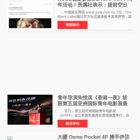
年活动！所属社表示：提前空出
了时间
中国娱乐网讯 www yule com cn 7日，The
Black Label通过官方社交媒体账号发表声明，就
近期网络上关于ROS&Eacute;个人行程及是否参
韩国娱乐
加BLACKPINK出道纪念活动的种种猜测作出正
式回应。 Th
青年导演朱愷淇《香港一夜》斩
获第五届亚洲国际青年电影展最
佳剧本改编奖
近日，第五届亚洲国际青年电影展
（AIYFF）金兰奖颁奖盛典在香港隆重举行。在
这场汇聚数百位海内外电影人、文化界人士及媒
娱乐评论
体代表的亚洲青年影视盛会上，香港本土电影
《香港一夜》（Dawn in Ho
大疆 Osmo Pocket 4P 携手伊莎