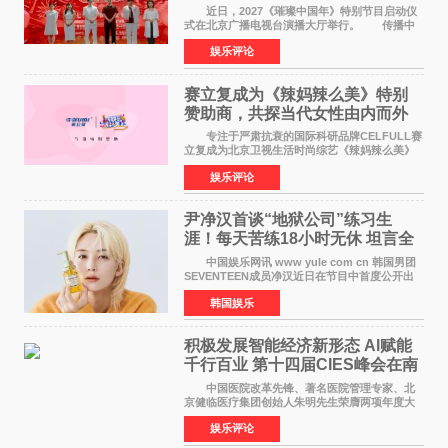
作圆满启动
近日，2027《璀璨中国年》特别节目启动仪
式在北京广播电视台演播大厅举行。 传播中
华优秀传统文化，弘扬纯正国风艺术，打造高规
娱乐评论
格、高质感、正能量的文艺盛典，是璀璨中国年
矢志不渝的初心
赛立复成为《辣妈辣么美》特别
赞助商，共探当代女性由内而外
活力美
专注于严肃抗衰的国际科研品牌CELFULL赛
立复成为北京卫视生活时尚综艺《辣妈辣么美》
的特别赞助商,明星辣妈袁咏仪倾情参与，向广大
娱乐评论
都市女性传递健康生活新主张，寄语当代女性在
家庭与自我之间
尹净汉首谈“地狱公司”练习生
涯！每天苦练18小时无休 坦言全
靠成员撑过来
中国娱乐网讯 www yule com cn 韩国男团
SEVENTEEN成员净汉近日在节目中首度公开出
道前的残酷练习生经历，并提及经纪公司Pledis
韩国娱乐
娱乐，引发广泛关注。 在8月2日播出的日本
TBS综艺节目《周
积极发展智能经济新形态 Al赋能
千行百业 第十四届CIES峰会在南
京盛大召开
中国医院改革先锋、著名医院管理专家、北
京健临医疗集团创始人朱明先生荣膺两项年度大
奖 2026年7月31日，盛夏金陵，长江之畔，
娱乐评论
以重落地·真务实·强链接为主题的2026&lsquo;人
工智能+&rsquo