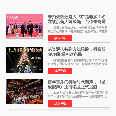
未拍先热还是人“红”是非多？名
导钦点新人黄筠媞，百佳争鸣霸
气回应
近日，曾获金鸡奖、华表奖提名的导演李麒
麟正式公布新片《有凤来仪》主创阵容。李麒麟
早年凭电影《华容道》获得金鸡奖、华表奖提
娱乐评论
名，此后长期参与国内外电影制作，其担任制片
人参与的作品亦曾
从资源扶持到方法陪跑，抖音陪
MCN跑通AI这条路
抖音精选作者@旧梦留声机 自2026年4月开
始运营，通过AI技术还原一位母亲寻找失散女儿
的故事，凭借强情感表达获得大量用户关注，发
娱乐评论
布仅21小时便获得超1亿曝光、超1000万互动。
此后，账号持续沿
百年百乐门奏响时代新声，《超
级靓声》上海唱区正式启航
2026年8月5日，上海百年文化地标百乐门迎
来了一场音乐与文化的盛事——《超级靓声》全
国励志音乐公益节目上海唱区新闻发布会暨启动
娱乐评论
仪式在此隆重举行。各界领导、嘉宾与媒体朋友
齐聚一堂，共同