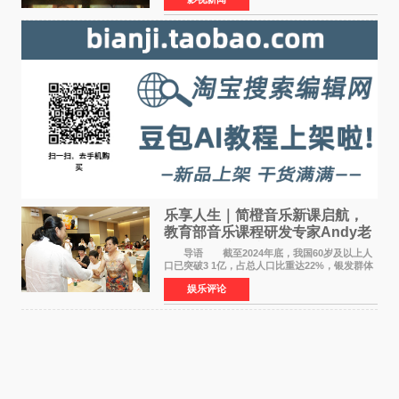
映。电影《欢迎来龙餐馆》作为战争美食喜剧大
片，讲述了中国
乐享人生｜简橙音乐新课启航，
教育部音乐课程研发专家Andy老
师重磅入驻领航银龄琴声
导语 截至2024年底，我国60岁及以上人
口已突破3 1亿，占总人口比重达22%，银发群体
的精神文化需求日益凸显。2024年1月，国务院办
娱乐评论
公厅印发《关于发展银发经济增进老年人福祉的
意见》——这是