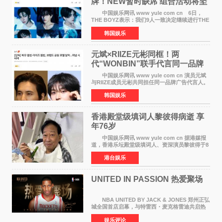
牌！NEW暂时缺席 组合活动将坚
定不移继续
中国娱乐网讯 www yule com cn 6日，
THE BOYZ表示：我们9人一致决定继续进行THE
BOYZ组合活动，并且已经完成了组合团体活动
韩国娱乐
签约。目前正在新生厂牌下进行活动准备。尚未
离开THE BOYZ原所
元斌×RIIZE元彬同框！两
代“WONBIN”联手代言同一品牌
颜值天花板合体
中国娱乐网讯 www yule com cn 演员元斌
与RIIZE成员元彬共同担任同一品牌广告代言人。
6日据独家报道，继演员元斌之后，RIIZE元彬最
韩国娱乐
近也被选为某在线中介平台A公司的共同广告代言
人，两人将作
香港殿堂级填词人黎彼得病逝 享
年76岁​
中国娱乐网讯 www yule com cn 据港媒报
道，香港乐坛殿堂级填词人、资深演员黎彼得于8
月5日上午因病离世，终年76岁。好友钟志光透
港台娱乐
露，黎彼得今年3月中风后便卧床休养，身体机能
持续衰退，最
UNITED IN PASSION 热爱聚场
NBA UNITED BY JACK & JONES 郑州正弘
城全国首店启幕，与特雷西・麦克格雷迪共启热
爱 2026 年7 月21 日，
娱乐评论
NBAUNITEDBYJACK&JONES 全国首店，于郑