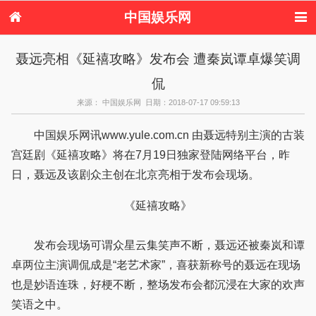
中国娱乐网
首页
新闻
女性
内地娱乐
聂远亮相《延禧攻略》发布会 遭秦岚谭卓爆笑调
港台娱乐
日本娱乐
韩国娱乐
欧美娱乐
侃
体育花边
音乐新闻
影视新闻
内地明星八卦
港台明星八卦
日本韩国明星
欧美明星八卦
娱乐评论
来源： 中国娱乐网 日期：2018-07-17 09:59:13
八卦
中国娱乐网讯www.yule.com.cn 由聂远特别主演的古装
宫廷剧《延禧攻略》将在7月19日独家登陆网络平台，昨
日，聂远及该剧众主创在北京亮相于发布会现场。
《延禧攻略》
发布会现场可谓众星云集笑声不断，聂远还被秦岚和谭
卓两位主演调侃成是“老艺术家”，喜获新称号的聂远在现场
也是妙语连珠，好梗不断，整场发布会都沉浸在大家的欢声
笑语之中。