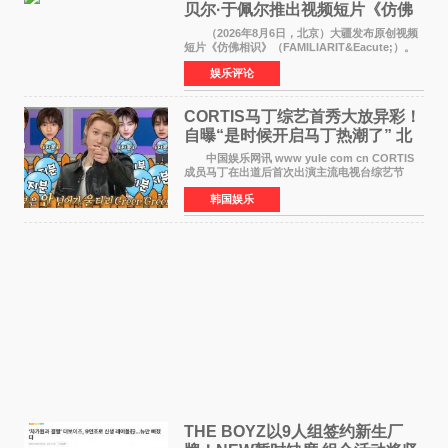
贝尔·于佩尔推出视频短片《仿佛
相识》
（2026年8月6日，北京）大疆发布原创视频
短片《仿佛相识》（FAMILIARIT&Eacute;）。
视频短片由戛纳国际电影节最佳女演员伊莎贝尔·
娱乐评论
于佩尔（Isabelle Huppert）主演，全程使用大
疆首款双主摄口
CORTIS马丁综艺首秀大放异彩！
自曝“是时候开启马丁热潮了” 北
美巡演火热进行中
中国娱乐网讯 www yule com cn CORTIS
成员马丁在出道后首次出演主流电视台综艺节
目，展现了多才多艺的魅力。 马丁出演了5日
韩国娱乐
播出的MBC《Radio Star》Fashion与Passion
之间，I&lsquo;m
THE BOYZ以9人组签约新生厂