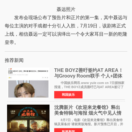
聂远照片
发布会现场公布了预告片和正片的第一集，其中聂远与
每位主演的对手戏都十分引人入胜，7月19日，该剧将正式
上线，相信聂远一定可以演绎出一个令大家耳目一新的乾隆
皇帝。
推荐新闻
THE BOYZ善旴签约AT AREA！
与Groovy Room联手 个人+团体
活动并行
中国娱乐网讯 www yule com cn 7日据独家
报道，THE BOYZ成员善旴已与AT AREA签订了
专属合约。AT AREA是由知名制作人组合
韩国娱乐
Groovy Room创立的hip-hop厂牌，旗下拥有多
位实力派音乐人，在韩
沈腾新片《欢迎来龙餐馆》释出
美食特辑与海报 烟火气中见人情
温暖
8月7日，电影《欢迎来龙餐馆》释出美食特
辑及菜备好 请就胃版海报。影片预售已开启，并
将于8月8日至10日14:00-21:00举行全国超前点
影视新闻