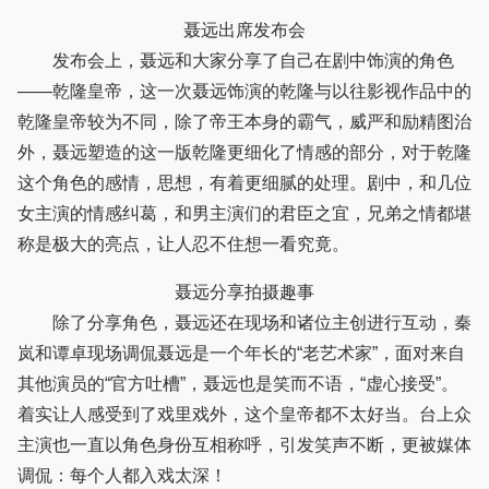
聂远出席发布会
发布会上，聂远和大家分享了自己在剧中饰演的角色
——乾隆皇帝，这一次聂远饰演的乾隆与以往影视作品中的
乾隆皇帝较为不同，除了帝王本身的霸气，威严和励精图治
外，聂远塑造的这一版乾隆更细化了情感的部分，对于乾隆
这个角色的感情，思想，有着更细腻的处理。剧中，和几位
女主演的情感纠葛，和男主演们的君臣之宜，兄弟之情都堪
称是极大的亮点，让人忍不住想一看究竟。
聂远分享拍摄趣事
除了分享角色，聂远还在现场和诸位主创进行互动，秦
岚和谭卓现场调侃聂远是一个年长的“老艺术家”，面对来自
其他演员的“官方吐槽”，聂远也是笑而不语，“虚心接受”。
着实让人感受到了戏里戏外，这个皇帝都不太好当。台上众
主演也一直以角色身份互相称呼，引发笑声不断，更被媒体
调侃：每个人都入戏太深！