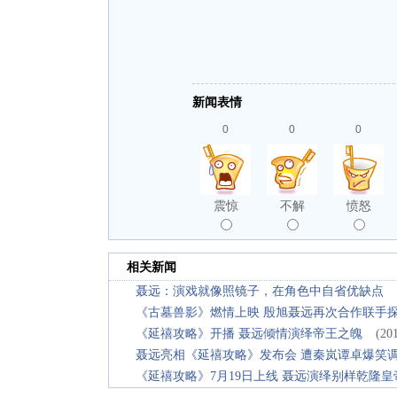
新闻表情
0
0
0
震惊
不解
愤怒
相关新闻
聂远：演戏就像照镜子，在角色中自省优缺点
《古墓兽影》燃情上映 殷旭聂远再次合作联手
《延禧攻略》开播 聂远倾情演绎帝王之魄
(20
聂远亮相《延禧攻略》发布会 遭秦岚谭卓爆笑
《延禧攻略》7月19日上线 聂远演绎别样乾隆皇