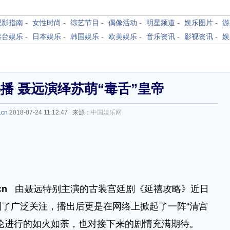
观影指南
-
女性时尚
-
综艺节目
-
偶像活动
-
明星频道
-
娱乐图片
-
游
港台娱乐
-
日本娱乐
-
韩国娱乐
-
欧美娱乐
-
音乐资讯
-
影视资讯
-
娱
播 聂远演绎苏萌“毒舌”皇帝
.cn
2018-07-24 11:12:47 来源：
中国娱乐网
.cn
由聂远特别主演的古装宫廷剧《延禧攻略》近日
了广泛关注，播出后更是在网络上掀起了一阵“清宫
论进行的如火如荼，也对接下来的剧情充满期待。