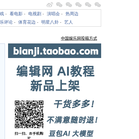
戏
-
看电影
-
电视剧
-
演唱会
-
热周边
乐评论
-
体育花边
-
明星八卦
-
艺人