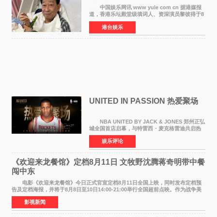
中国娱乐网讯 www yule com cn 据港媒报
道，香港乐坛殿堂级填词人、资深演员黎彼得于8
月5日上午因病离世，终年76岁。好友钟志光透
港台娱乐
露，黎彼得今年3月中风后便卧床休养，身体机能
持续衰退，最
UNITED IN PASSION 热爱聚场
NBA UNITED BY JACK & JONES 郑州正弘
城全国首店启幕，与特雷西・麦克格雷迪共启热
爱 2026 年7 月21 日，
娱乐评论
NBAUNITEDBYJACK&JONES 全国首店，于郑
州正弘城正式启幕。NBA 传奇球星
《欢迎来龙餐馆》定档8月11日 文牧野沈腾蒋奇明带中餐
闯中东
电影《欢迎来龙餐馆》今日正式官宣定档8月11日全国上映，同时发布定档预
告及定档海报，并将于8月8日至10日14:00-21:00举行全国超前点映。作为战争美
食大片，影片讲述的是中国厨师徐福（沈腾
影视新闻