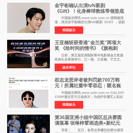
金宇彬确认出演tvN新剧
《Gift》！化身棒球教练带领垫底
球队逆袭
中国娱乐网讯 www yule com cn 据韩媒报
道，演员金宇彬确定出演tvN新剧《Gift》，该剧
预计将于下半年播出，引发观众高度期待。
韩国娱乐
本剧改编自同名网络漫画，讲述一位经历意外事
故后获得特殊
王亚楠斩获香港“金兰奖”两项大
奖 《给时间的情书》《旗袍刺
客》双双获肯定
日前，第五届亚洲国际青年电影展金兰奖颁
奖典礼在香港举行。江一燕、王亚楠、于文文、
李东学等知名演员出席活动。著名演员、导演王
娱乐评论
亚楠凭借音乐故事片《给时间的情书》和院线电
影《旗袍刺客》
权志龙恶评者被判罚款700万韩
元！所属社重申零容忍：匿名账
号也难逃刑责
中国娱乐网讯 www yule com cn GALAXY
CORP通过官方立场表示：为保护所属艺人权志
龙的名誉和权益，将持续对网络上发生的名誉损
韩国娱乐
害、散布虚假事实、侮辱、恶意诽谤等行为采取
法律应对措施。
第36届亚洲小姐中国区总决赛圆
满落幕 张琳梓擘画选美+新纪元
导语： 近日，备受业界瞩目的第36届亚