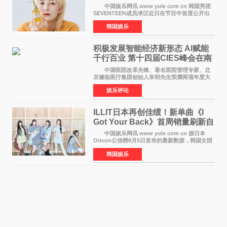
靠成员撑过来
中国娱乐网讯 www yule com cn 韩国男团
SEVENTEEN成员净汉近日在节目中首度公开出
道前的残酷练习生经历，并提及经纪公司Pledis
韩国娱乐
娱乐，引发广泛关注。 在8月2日播出的日本
TBS综艺节目《周
积极发展智能经济新形态 Al赋能
千行百业 第十四届CIES峰会在南
京盛大召开
中国医院改革先锋、著名医院管理专家、北
京健临医疗集团创始人朱明先生荣膺两项年度大
奖 2026年7月31日，盛夏金陵，长江之畔，
娱乐评论
以重落地·真务实·强链接为主题的2026&lsquo;人
工智能+&rsquo
ILLIT日本再创佳绩！新单曲《I
Got Your Back》首周销量刷新自
身纪录
中国娱乐网讯 www yule com cn 据日本
Oricon公信榜8月5日发布的最新数据，韩国女团
ILLIT在日本发行的第二张单曲《I Got Your
韩国娱乐
Back》首周销量达到71,009张，成功跻身最新一
期周单曲排行