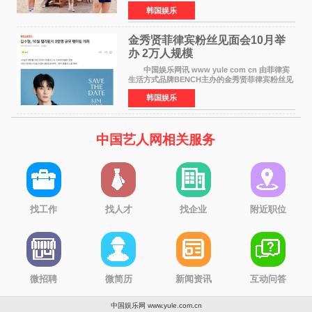
扫国内外榜单，获得音乐粉丝的热烈反响。
韩国娱乐
Red Velvet于3日发行了夏日迷你专辑《Velvet
Summer》，
金秀贤菲律宾粉丝见面会10月举
办 2万人规模
中国娱乐网讯 www yule com cn 由菲律宾
生活方式品牌BENCH主办的金秀贤菲律宾粉丝见
面会，将于10月2日在马尼拉SM Mall of
韩国娱乐
Asia（MOA）竞技场举行，预计规模达2万人。
这也是金秀贤自去年陷
中国艺人网相关服务
找工作
找人才
找企业
附近职位
微招聘
微简历
新闻资讯
互动问答
中国娱乐网 www.yule.com.cn