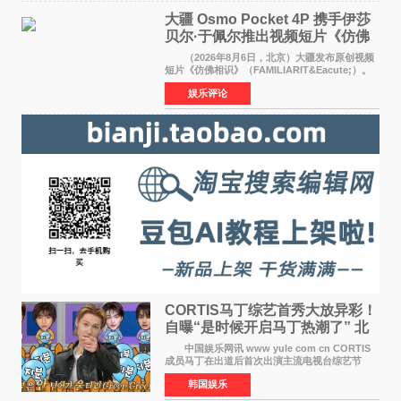
大疆 Osmo Pocket 4P 携手伊莎
贝尔·于佩尔推出视频短片《仿佛
相识》
（2026年8月6日，北京）大疆发布原创视频
短片《仿佛相识》（FAMILIARIT&Eacute;）。
视频短片由戛纳国际电影节最佳女演员伊莎贝尔·
娱乐评论
于佩尔（Isabelle Huppert）主演，全程使用大
疆首款双主摄口
CORTIS马丁综艺首秀大放异彩！
自曝“是时候开启马丁热潮了” 北
美巡演火热进行中
中国娱乐网讯 www yule com cn CORTIS
成员马丁在出道后首次出演主流电视台综艺节
目，展现了多才多艺的魅力。 马丁出演了5日
韩国娱乐
播出的MBC《Radio Star》Fashion与Passion
之间，I&lsquo;m