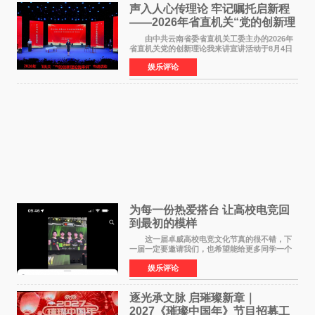
声入人心传理论 牢记嘱托启新程
——2026年省直机关“党的创新理
论我来讲”宣讲活动圆满落幕
由中共云南省委省直机关工委主办的2026年
省直机关党的创新理论我来讲宣讲活动于8月4日
至5日在昆明举办。活动以 "牢记嘱托 感恩奋进
娱乐评论
开创云南发展新局面 "为主题，坚持以新时代中国
特色社会主义
为每一份热爱搭台 让高校电竞回
到最初的模样
这一届卓威高校电竞文化节真的很不错，下
一届一定要邀请我们，也希望能给更多同学一个
来到现场的机会。 2026卓威高校电竞文化节
娱乐评论
已经落下帷幕，在活动结束后，仍有不少高校电
竞社负责人和现
逐光承文脉 启璀璨新章｜
2027《璀璨中国年》节目招募工