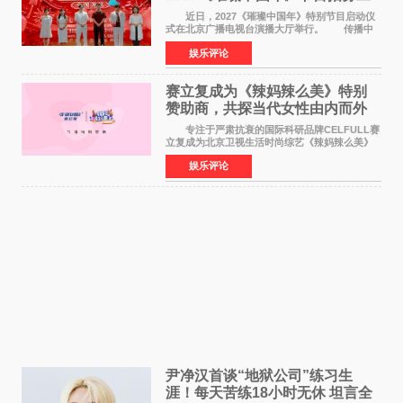
作圆满启动
近日，2027《璀璨中国年》特别节目启动仪
式在北京广播电视台演播大厅举行。 传播中
华优秀传统文化，弘扬纯正国风艺术，打造高规
娱乐评论
格、高质感、正能量的文艺盛典，是璀璨中国年
矢志不渝的初心
赛立复成为《辣妈辣么美》特别
赞助商，共探当代女性由内而外
活力美
专注于严肃抗衰的国际科研品牌CELFULL赛
立复成为北京卫视生活时尚综艺《辣妈辣么美》
的特别赞助商,明星辣妈袁咏仪倾情参与，向广大
娱乐评论
都市女性传递健康生活新主张，寄语当代女性在
家庭与自我之间
尹净汉首谈“地狱公司”练习生
涯！每天苦练18小时无休 坦言全