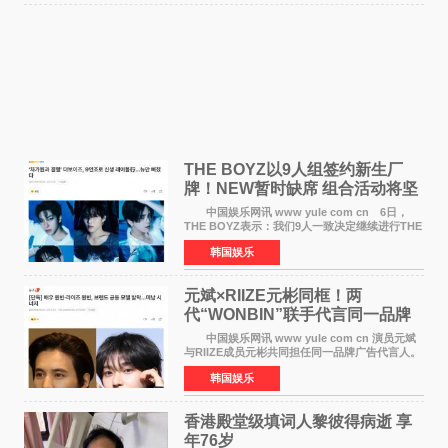
THE BOYZ以9人组签约新生厂
牌！NEW暂时缺席 组合活动将坚
定不移继续
中国娱乐网讯 www yule com cn 6日，
THE BOYZ表示：我们9人一致决定继续进行THE
BOYZ组合活动，并且已经完成了组合团体活动
韩国娱乐
签约。目前正在新生厂牌下进行活动准备。尚未
离开THE BOYZ原所
元斌×RIIZE元彬同框！两
代“WONBIN”联手代言同一品牌
颜值天花板合体
中国娱乐网讯 www yule com cn 演员元斌
与RIIZE成员元彬共同担任同一品牌广告代言人。
6日据独家报道，继演员元斌之后，RIIZE元彬最
韩国娱乐
近也被选为某在线中介平台A公司的共同广告代言
人，两人将作
香港殿堂级填词人黎彼得病逝 享
年76岁​