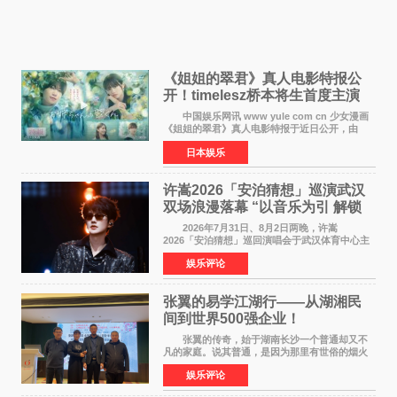
《姐姐的翠君》真人电影特报公
开！timelesz桥本将生首度主演
12月4日上映
中国娱乐网讯 www yule com cn 少女漫画
《姐姐的翠君》真人电影特报于近日公开，由
timelesz成员桥本将生担任主演，这也是他首次
日本娱乐
担任电影主演，引发高度关注。 女高中生咲
苗翠（中岛瑠菜
许嵩2026「安泊猜想」巡演武汉
双场浪漫落幕 “以音乐为引 解锁
江城记忆”
2026年7月31日、8月2日两晚，许嵩
2026「安泊猜想」巡回演唱会于武汉体育中心主
体育场盛大开唱。许嵩与数万歌迷在此相聚，从
娱乐评论
浪漫惬意的舞台设计到充满诚意与惊喜的现场互
动，共同开启了一场关于
张翼的易学江湖行——从湖湘民
间到世界500强企业！
张翼的传奇，始于湖南长沙一个普通却又不
凡的家庭。说其普通，是因为那里有世俗的烟火
气；说其不凡，是因为家中有一位洞悉天地玄机
娱乐评论
的长者——他的爷爷。作为当地的风水师，爷爷
是张翼走进易学