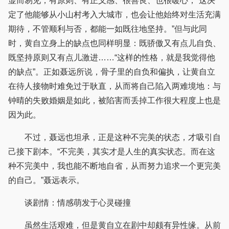
显而易见，有原则、有正义感、很善良、也很暖心，“这决
定了他能够从小山村考入大城市，也会让他始终对生活充满
期待，不管顺利与否，都能一如既往地坚持。”但与此同
时，黄自立身上的缺点也同样明显：既骄傲又有点儿自负、
既坚持原则又有点儿激进……“这样的性格，就是我觉得他
的缺点”。正如聂远所说，骨子里的自负和偏执，让黄自立
在待人接物时难免过于耿直，从而将自己陷入两难境地：与
钟晴的失败婚姻是如此，被陷害而丢掉工作很大程度上也是
因为此。
不过，聂远也坦承，正是这种不完美的状态，才吸引自
己接下剧本。“不完美，其实才是人生的真实状态。而在这
种不完美中，我也能不断地自省，从而努力追求一个更完美
的自己。”聂远表示。
谈剧情：情感萌发于心灵碰撞
虽然生活艰难，但是黄自立在剧中却颇有异性缘。从前