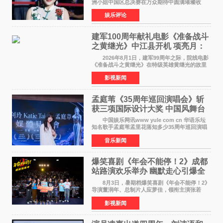
洲小姐中国区总决赛在万众期待中圆满璀璨收
官。整场盛典汇聚万千芳华，不仅完成了新一届
娱乐评论
美丽代言人的加冕选拔，更在行业发展层面带来
颠覆性突破。活动
建军100周年献礼电影《准备战斗
之黄继光》中江县开机 项亮月：
以光影为笔，书写英雄赞歌
2026年8月1日，建军99周年之际，院线电影
《准备战斗之黄继光》在特级英雄黄继光的故里
——四川省德阳市中江县黄继光出生地正式开
影视新闻
机。本片出品人、总制片人项亮月主持开机仪
式，&zwnj;特级英雄
孟庭苇《35周年巡回演唱会》斩
获三项国际设计大奖 中国风舞台
美学获全球认可
中国娱乐网讯www yule com cn 华语乐坛
知名歌手孟庭苇孟里花落知多少35周年巡回演唱
会再传喜讯。该演唱会先后荣获美国MUSE
音乐新闻
Creative Awards白金奖（Platinum Winner）、
英国London Design
爆笑喜剧《年会不能停！2》成都
站路演欢乐举办 幽默走心引爆全
场共鸣
8月3日，暑期档爆笑喜剧《年会不能停！2》
导演董润年、总制片人应萝佳，领衔主演张若
昀、白客，惊喜出演庄达菲，特别主演孙艺洲，
影视新闻
特别出演田雨，友情出演欧阳奋强出席成都路
演，与观众近距离互