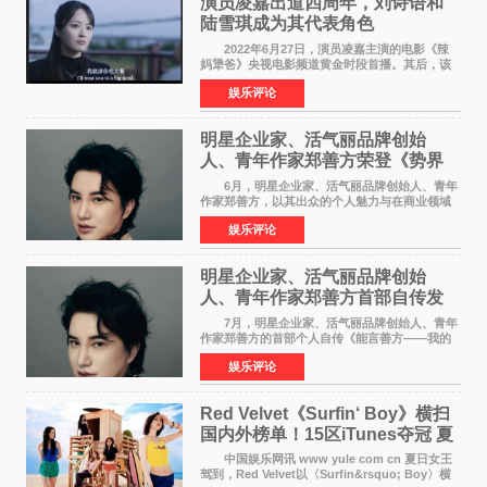
演员凌嘉出道四周年，刘诗语和
陆雪琪成为其代表角色
2022年6月27日，演员凌嘉主演的电影《辣
妈犟爸》央视电影频道黄金时段首播。其后，该
电影在央视电影频道多次复播（2022年8月10
娱乐评论
日，2022年9月30日，2023年7月17日，2025年7
月14日）。除了多次复
明星企业家、活气丽品牌创始
人、青年作家郑善方荣登《势界
POWERCIRCLES》6月刊
6月，明星企业家、活气丽品牌创始人、青年
作家郑善方，以其出众的个人魅力与在商业领域
的卓越建树，成功登上《势界
娱乐评论
POWERCIRCLES》，展现了他在时尚与商业领
域的双重影响力。 明星企业家、青
明星企业家、活气丽品牌创始
人、青年作家郑善方首部自传发
布， 书写跨界创业者的成长答卷
7月，明星企业家、活气丽品牌创始人、青年
作家郑善方的首部个人自传《能言善方——我的
跨界人生》正式发行。这本书以他的人生轨迹为
娱乐评论
脉络，首次完整公开了从逐梦少年到横跨美业、
公益等多领域的
Red Velvet《Surfin‘ Boy》横扫
国内外榜单！15区iTunes夺冠 夏
日女王强势回归
中国娱乐网讯 www yule com cn 夏日女王
驾到，Red Velvet以〈Surfin&rsquo; Boy〉横