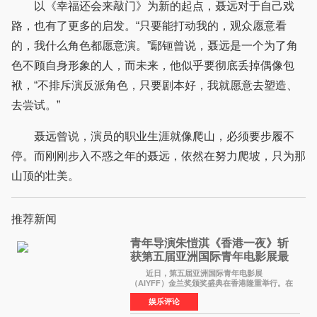
以《幸福还会来敲门》为新的起点，聂远对于自己戏
路，也有了更多的启发。“只要能打动我的，观众愿意看
的，我什么角色都愿意演。”鄢钷曾说，聂远是一个为了角
色不顾自身形象的人，而未来，他似乎要彻底丢掉偶像包
袱，“不排斥演反派角色，只要剧本好，我就愿意去塑造、
去尝试。”
聂远曾说，演员的职业生涯就像爬山，必须要步履不
停。而刚刚步入不惑之年的聂远，依然在努力爬坡，只为那
山顶的壮美。
推荐新闻
青年导演朱愷淇《香港一夜》斩
获第五届亚洲国际青年电影展最
佳剧本改编奖
近日，第五届亚洲国际青年电影展
（AIYFF）金兰奖颁奖盛典在香港隆重举行。在
这场汇聚数百位海内外电影人、文化界人士及媒
娱乐评论
体代表的亚洲青年影视盛会上，香港本土电影
《香港一夜》（Dawn in Ho