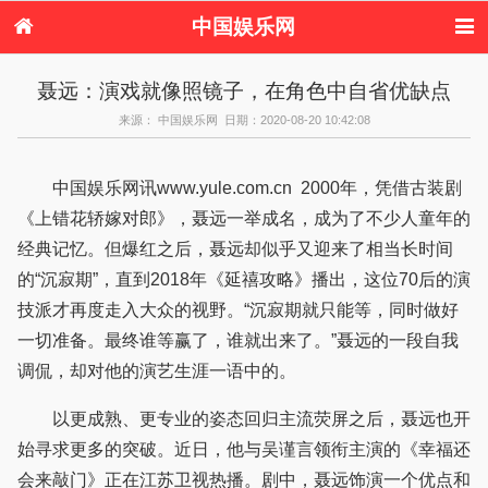
中国娱乐网
首页
新闻
女性
内地娱乐
聂远：演戏就像照镜子，在角色中自省优缺点
港台娱乐
日本娱乐
韩国娱乐
欧美娱乐
来源： 中国娱乐网 日期：2020-08-20 10:42:08
体育花边
音乐新闻
影视新闻
内地明星八卦
港台明星八卦
日本韩国明星
欧美明星八卦
娱乐评论
八卦
中国娱乐网讯www.yule.com.cn 2000年，凭借古装剧
《上错花轿嫁对郎》，聂远一举成名，成为了不少人童年的
经典记忆。但爆红之后，聂远却似乎又迎来了相当长时间
的“沉寂期”，直到2018年《延禧攻略》播出，这位70后的演
技派才再度走入大众的视野。“沉寂期就只能等，同时做好
一切准备。最终谁等赢了，谁就出来了。”聂远的一段自我
调侃，却对他的演艺生涯一语中的。
以更成熟、更专业的姿态回归主流荧屏之后，聂远也开
始寻求更多的突破。近日，他与吴谨言领衔主演的《幸福还
会来敲门》正在江苏卫视热播。剧中，聂远饰演一个优点和