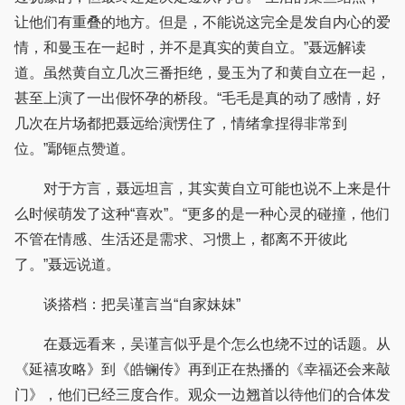
让他们有重叠的地方。但是，不能说这完全是发自内心的爱
情，和曼玉在一起时，并不是真实的黄自立。”聂远解读
道。虽然黄自立几次三番拒绝，曼玉为了和黄自立在一起，
甚至上演了一出假怀孕的桥段。“毛毛是真的动了感情，好
几次在片场都把聂远给演愣住了，情绪拿捏得非常到
位。”鄢钷点赞道。
对于方言，聂远坦言，其实黄自立可能也说不上来是什
么时候萌发了这种“喜欢”。“更多的是一种心灵的碰撞，他们
不管在情感、生活还是需求、习惯上，都离不开彼此
了。”聂远说道。
谈搭档：把吴谨言当“自家妹妹”
在聂远看来，吴谨言似乎是个怎么也绕不过的话题。从
《延禧攻略》到《皓镧传》再到正在热播的《幸福还会来敲
门》，他们已经三度合作。观众一边翘首以待他们的合体发