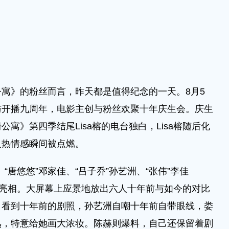
》的粉丝而言，昨天都是值得纪念的一天。8月5
与开播九周年，电影主创与粉丝欢聚十年庆生会。庆生
寓》第四季结尾Lisa榕的电台独白，Lisa榕随后化
炙热情感瞬间被点燃。
“唐悠悠”邓家佳、“吕子乔”孙艺洲、“张伟”李佳
体亮相。大屏幕上应景地放出六人十年前与如今的对比
。看到十年前的剧照，孙艺洲自嘲十年前自带眼线，娄
熟，特意给她画大浓妆。陈赫则爆料，自己还保留着剧