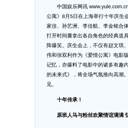
中国娱乐网讯 www.yule.co
公寓》8月5日在上海举行十年庆生
家佳、孙艺洲、李佳航、李金铭合
打开时间囊拿出各自角色的经典道
阵爆笑。庆生会上，不仅有赵文琪
伟和张双利作为《爱情公寓》电影
记忆，亦爆料了电影中的诸多有趣
的未来式》，将全场气氛推向高潮。
见。
十年传承！
原班人马与粉丝欢聚
情谊满满