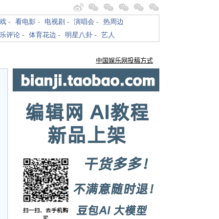
戏
-
看电影
-
电视剧
-
演唱会
-
热周边
乐评论
-
体育花边
-
明星八卦
-
艺人