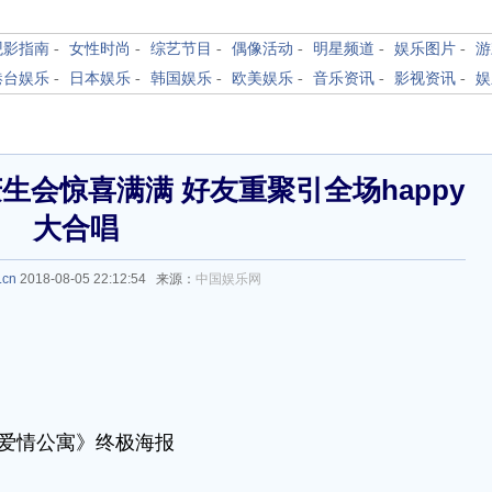
观影指南
-
女性时尚
-
综艺节目
-
偶像活动
-
明星频道
-
娱乐图片
-
游
港台娱乐
-
日本娱乐
-
韩国娱乐
-
欧美娱乐
-
音乐资讯
-
影视资讯
-
娱
会惊喜满满 好友重聚引全场happy
大合唱
.cn
2018-08-05 22:12:54 来源：
中国娱乐网
爱情公寓》终极海报