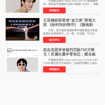
中国娱乐网讯 www yule com cn 据韩媒报
道，演员金宇彬确定出演tvN新剧《Gift》，该剧
预计将于下半年播出，引发观众高度期待。
韩国娱乐
本剧改编自同名网络漫画，讲述一位经历意外事
故后获得特殊
王亚楠斩获香港“金兰奖”两项大
奖 《给时间的情书》《旗袍刺
客》双双获肯定
日前，第五届亚洲国际青年电影展金兰奖颁
奖典礼在香港举行。江一燕、王亚楠、于文文、
李东学等知名演员出席活动。著名演员、导演王
娱乐评论
亚楠凭借音乐故事片《给时间的情书》和院线电
影《旗袍刺客》
权志龙恶评者被判罚款700万韩
元！所属社重申零容忍：匿名账
号也难逃刑责
中国娱乐网讯 www yule com cn GALAXY
CORP通过官方立场表示：为保护所属艺人权志
龙的名誉和权益，将持续对网络上发生的名誉损
韩国娱乐
害、散布虚假事实、侮辱、恶意诽谤等行为采取
法律应对措施。