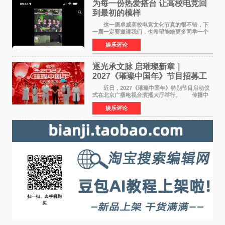
为每一份热爱搭台 让高校电竞回
到最初的模样
这一届卓威高校电竞文化节真的很不错，下
一届一定要邀请我们，也希望能给更多同学一个
来到现场的机会。 2026卓威高校电竞文化节
娱乐评论
已经落下帷幕，在活动结束后，仍有不少高校电
竞社负责人和现
逐光承文脉 启璀璨新章｜
2027《璀璨中国年》节目招募工
作圆满启动
近日，2027《璀璨中国年》特别节目启动仪
式在北京广播电视台演播大厅举行。 传播中
华优秀传统文化，弘扬纯正国风艺术，打造高规
娱乐评论
格、高质感、正能量的文艺盛典，是璀璨中国年
矢志不渝的初心