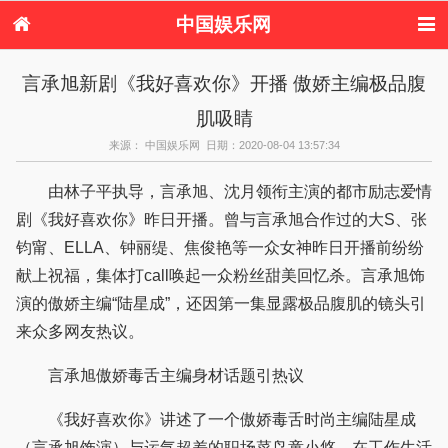
中国娱乐网
首页
新闻
女性
内地娱乐
言承旭新剧《我好喜欢你》开播 傲娇主编极品腹
港台娱乐
日本娱乐
韩国娱乐
欧美娱乐
肌吸睛
体育花边
音乐新闻
影视新闻
内地明星八卦
港台明星八卦
日本韩国明星
欧美明星八卦
娱乐评论
来源： 中国娱乐网 日期：2020-08-04 13:57:34
八卦
由林子平执导，言承旭、沈月领衔主演的都市励志爱情
剧《我好喜欢你》昨日开播。曾与言承旭合作过的大S、张
钧甯、ELLA、钟丽缇、焦俊艳等一众女神昨日开播前纷纷
献上祝福，集体打call唤起一众粉丝甜美回忆杀。言承旭饰
演的傲娇主编“陆星成”，还因第一集显露极品腹肌的镜头引
来众多网友热议。
言承旭傲娇毒舌主编身材话题引热议
《我好喜欢你》讲述了一个傲娇毒舌时尚主编陆星成
（言承旭饰演）与运气超差的职场菜鸟童小悠，在工作生活