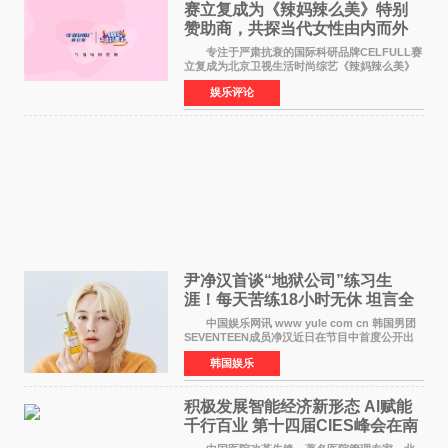
赛立复成为《辣妈辣么美》特别
赞助商，共探当代女性由内而外
活力美
专注于严肃抗衰的国际科研品牌CELFULL赛
立复成为北京卫视生活时尚综艺《辣妈辣么美》
的特别赞助商,明星辣妈袁咏仪倾情参与，向广大
娱乐评论
都市女性传递健康生活新主张，寄语当代女性在
家庭与自我之间
尹净汉首谈“地狱公司”练习生
涯！每天苦练18小时无休 坦言全
靠成员撑过来
中国娱乐网讯 www yule com cn 韩国男团
SEVENTEEN成员净汉近日在节目中首度公开出
道前的残酷练习生经历，并提及经纪公司Pledis
韩国娱乐
娱乐，引发广泛关注。 在8月2日播出的日本
TBS综艺节目《周
积极发展智能经济新形态 Al赋能
千行百业 第十四届CIES峰会在南
京盛大召开