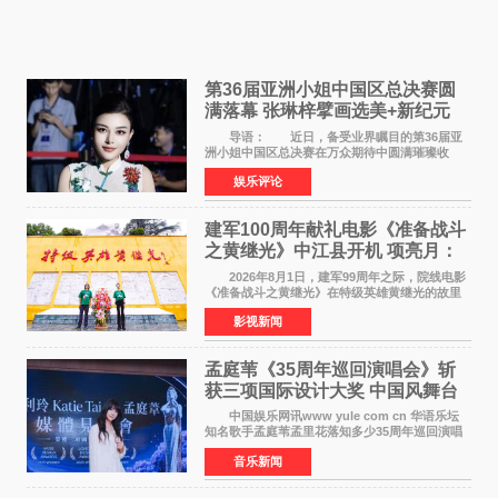
第36届亚洲小姐中国区总决赛圆
满落幕 张琳梓擘画选美+新纪元
导语： 近日，备受业界瞩目的第36届亚
洲小姐中国区总决赛在万众期待中圆满璀璨收
官。整场盛典汇聚万千芳华，不仅完成了新一届
娱乐评论
美丽代言人的加冕选拔，更在行业发展层面带来
颠覆性突破。活动
建军100周年献礼电影《准备战斗
之黄继光》中江县开机 项亮月：
以光影为笔，书写英雄赞歌
2026年8月1日，建军99周年之际，院线电影
《准备战斗之黄继光》在特级英雄黄继光的故里
——四川省德阳市中江县黄继光出生地正式开
影视新闻
机。本片出品人、总制片人项亮月主持开机仪
式，&zwnj;特级英雄
孟庭苇《35周年巡回演唱会》斩
获三项国际设计大奖 中国风舞台
美学获全球认可
中国娱乐网讯www yule com cn 华语乐坛
知名歌手孟庭苇孟里花落知多少35周年巡回演唱
会再传喜讯。该演唱会先后荣获美国MUSE
音乐新闻
Creative Awards白金奖（Platinum Winner）、
英国London Design