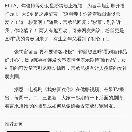
ELLA、焦俊艳等众女星纷纷献上祝福，为言承旭新剧开播
打call。大S更是逗趣留言：“道明寺！你背着我跟谁谈恋
爱？！道：杉菜啊！”随后，言承旭回复：“杉菜，别告诉
我，你吃醋了！”两人有趣互动，引来网友热议，粉丝更是
直呼“我的青春回来了，有生之年又看到了初心cp”。
张钧甯留言“要不要请客吃饭”，钟丽缇直呼“看到新作品
好开心”，Ella陈嘉桦连发长串表情包表示期待“新作品”，女
神们的可爱留言引来网友惊呼，言承旭拥有让人羡慕的女神
朋友圈。
据悉，电视剧《我好喜欢你》在优酷视频、芒果TV播
出，每周一、二、三更新，大家一起期待一下后面的剧情，
看言承旭饰演的陆星成如何从傲娇毒舌变成甜宠男友。
推荐新闻