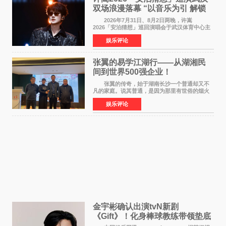
双场浪漫落幕 “以音乐为引 解锁
江城记忆”
2026年7月31日、8月2日两晚，许嵩
2026「安泊猜想」巡回演唱会于武汉体育中心主
体育场盛大开唱。许嵩与数万歌迷在此相聚，从
娱乐评论
浪漫惬意的舞台设计到充满诚意与惊喜的现场互
动，共同开启了一场关于
张翼的易学江湖行——从湖湘民
间到世界500强企业！
张翼的传奇，始于湖南长沙一个普通却又不
凡的家庭。说其普通，是因为那里有世俗的烟火
气；说其不凡，是因为家中有一位洞悉天地玄机
娱乐评论
的长者——他的爷爷。作为当地的风水师，爷爷
是张翼走进易学
金宇彬确认出演tvN新剧
《Gift》！化身棒球教练带领垫底
球队逆袭