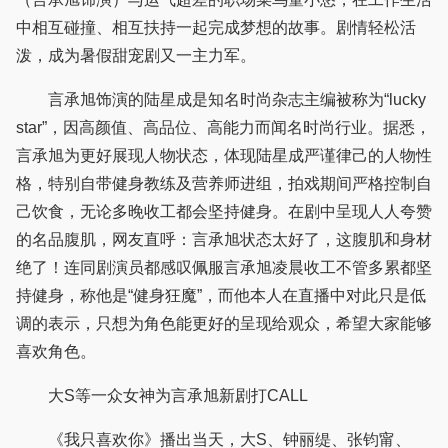
中相互碰撞、相互扶持一起完成梦想的故事。剧情轻松活
泼，成为暑假甜宠剧又一主力军。
言承旭饰演的陆星成是知名时尚杂志主编被称为“lucky
star”，因高颜值、高品位、高能力而闻名时尚行业。据悉，
言承旭为更好展现人物状态，体现陆星成严谨律己的人物性
格，特别自带健身教练及营养师进组，拍戏期间严格控制自
己饮食，无论多晚收工都会坚持健身。在剧中呈现人人夸赞
的名品腹肌，网友直呼：言承旭状态太好了，这腹肌和身材
绝了！连同剧演员都感叹佩服言承旭凌晨收工不管多累都坚
持健身，称他是“健身狂魔”，而他本人在直播中对此只是低
调的表示，只想为角色能更好的呈现给观众，希望大家能够
喜欢角色。
大S等一众女神为言承旭新剧打CALL
《我只喜欢你》播出当天，大S、钟丽缇、张钧甯、