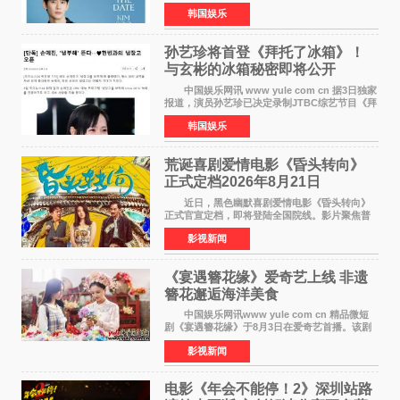
面会，将于10月2日在马尼拉SM Mall of
韩国娱乐
Asia（MOA）竞技场举行，预计规模达2万人。
这也是金秀贤自去年陷
孙艺珍将首登《拜托了冰箱》！
与玄彬的冰箱秘密即将公开
中国娱乐网讯 www yule com cn 据3日独家
报道，演员孙艺珍已决定录制JTBC综艺节目《拜
托了冰箱》，目前正在协调具体细节。这是孙艺
韩国娱乐
珍首次公开个人冰箱，也是她婚后首次以玄彬的
妻子身份参与
荒诞喜剧爱情电影《昏头转向》
正式定档2026年8月21日
近日，黑色幽默喜剧爱情电影《昏头转向》
正式官宣定档，即将登陆全国院线。影片聚焦普
通人的荒诞生活，以戏谑诙谐的镜头语言、反转
影视新闻
不断的剧情，融合爆笑喜剧与细腻爱情元素，打
造出一部接地气
《宴遇簪花缘》爱奇艺上线 非遗
簪花邂逅海洋美食
中国娱乐网讯www yule com cn 精品微短
剧《宴遇簪花缘》于8月3日在爱奇艺首播。该剧
是泉州荣膺世界美食之都后推出的首部美食主题
影视新闻
文旅微短剧，实力派演员孙茜特别出演簪花非遗
传承人，她曾参演
电影《年会不能停！2》深圳站路