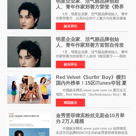
明星企业家、活气丽品牌创始
人、青年作家郑善方荣登《势界
POWERCIRCLES》6月刊
6月，明星企业家、活气丽品牌创始人、青年
作家郑善方，以其出众的个人魅力与在商业领域
的卓越建树，成功登上《势界
娱乐评论
POWERCIRCLES》，展现了他在时尚与商业领
域的双重影响力。 明星企业家、青
明星企业家、活气丽品牌创始
人、青年作家郑善方首部自传发
布， 书写跨界创业者的成长答卷
7月，明星企业家、活气丽品牌创始人、青年
作家郑善方的首部个人自传《能言善方——我的
跨界人生》正式发行。这本书以他的人生轨迹为
娱乐评论
脉络，首次完整公开了从逐梦少年到横跨美业、
公益等多领域的
Red Velvet《Surfin‘ Boy》横扫
国内外榜单！15区iTunes夺冠 夏
日女王强势回归
中国娱乐网讯 www yule com cn 夏日女王
驾到，Red Velvet以〈Surfin&rsquo; Boy〉横
扫国内外榜单，获得音乐粉丝的热烈反响。
韩国娱乐
Red Velvet于3日发行了夏日迷你专辑《Velvet
Summer》，
金秀贤菲律宾粉丝见面会10月举
办 2万人规模
中国娱乐网讯 www yule com cn 由菲律宾
生活方式品牌BENCH主办的金秀贤菲律宾粉丝见