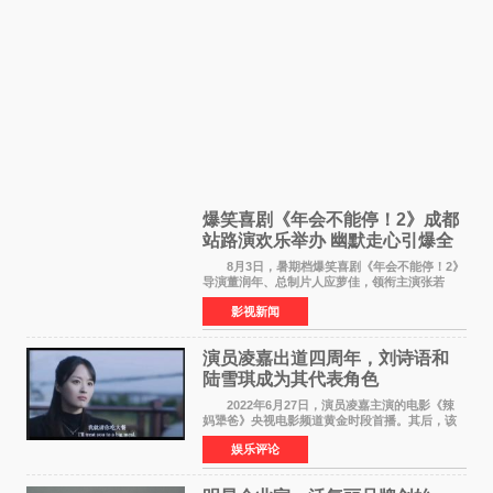
爆笑喜剧《年会不能停！2》成都
站路演欢乐举办 幽默走心引爆全
场共鸣
8月3日，暑期档爆笑喜剧《年会不能停！2》
导演董润年、总制片人应萝佳，领衔主演张若
昀、白客，惊喜出演庄达菲，特别主演孙艺洲，
影视新闻
特别出演田雨，友情出演欧阳奋强出席成都路
演，与观众近距离互
演员凌嘉出道四周年，刘诗语和
陆雪琪成为其代表角色
2022年6月27日，演员凌嘉主演的电影《辣
妈犟爸》央视电影频道黄金时段首播。其后，该
电影在央视电影频道多次复播（2022年8月10
娱乐评论
日，2022年9月30日，2023年7月17日，2025年7
月14日）。除了多次复