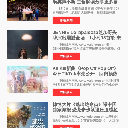
演笑声不断 主创解读分享更多幕
后创作
8月2日，暑期档爆笑喜剧《年会不能停！2》
导演董润年、总制片人应萝佳，领衔主演张若
昀、白客，主演酷酷的滕出席深圳路演，与观众
影视新闻
近距离趣味互动，畅聊创作细节与名场面，一路
笑声不断。影片讲
JENNIE Lollapalooza芝加哥头
牌演出震撼全场！1小时18首歌 未
发行新曲首度公开
中国娱乐网讯 www yule com cn 歌手
JENNIE用她的音乐点燃了美国芝加哥的夜晚。仅
需1小时，就足以证明K-pop女性solo艺人首次登
韩国娱乐
上Lollapalooza这一头衔的分量。她向世人展示
了为何自己能作为世
KiiiKiii新曲《Pop Off Pop Off》
今日TikTok率先公开！回归预热
全面启动
中国娱乐网讯 www yule com cn KiiiKiii将
于8月3日下午6点通过全球内容平台TikTok公开
将于10日发行的迷你三辑《WhyKiiiKiii》主打歌
韩国娱乐
〈Pop Off Pop Off〉的挑战视频，率先公开部分
音源和亮
惊悚大片《逃出绝命街》曝中国
独家海报 恐龙步步紧逼压迫感拉
满
中国娱乐网讯www yule com cn 由华纳兄
弟影片公司出品，J·J·艾布拉姆斯制片，大卫·罗
伯特·米切尔执导，好莱坞巨星安妮·海瑟薇、伊万
影视新闻