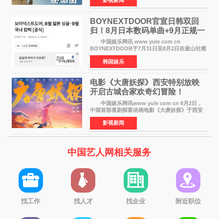
·麦克格雷格主演的2026年暑期惊悚恐龙大片《逃
出绝命
BOYNEXTDOOR官宣日韩双回
归！8月日本数码单曲+9月正规一
辑改版
中国娱乐网讯 www yule com cn
BOYNEXTDOOR于7月31日至8月2日在釜山社稷
室内体育馆举办了BOYNEXTDOOR TOUR
韩国娱乐
&lsquo;KNOCK ON Vol 2&rsquo; IN
BUSAN，与当地粉丝共度难忘时光。 在演
电影《大唐妖探》西安特别放映
开启古城合家欢奇幻冒险！
中国娱乐网讯www yule com cn 8月2日，
中国首部喜剧探案动画电影《大唐妖探》于西安
举办特别放映活动。活动面向西安市民及广大游
影视新闻
客开放超前观影，让一众观众率先奔赴一场新奇
欢乐的大唐探案之
中国艺人网相关服务
找工作
找人才
找企业
附近职位