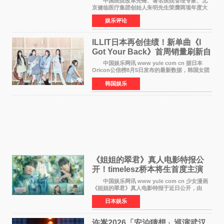
中国医院改革先锋、著名医院管理专家、北
京健临医疗集团创始人朱明先生荣膺两项年度大
奖 2026年7月31日，盛夏金陵，长江之畔，
娱乐评论
以重落地·真务实·强链接为主题的2026&lsquo;人
工智能+&rsquo
ILLIT日本再创佳绩！新单曲《I
Got Your Back》首周销量刷新自
身纪录
中国娱乐网讯 www yule com cn 据日本
Oricon公信榜8月5日发布的最新数据，韩国女团
ILLIT在日本发行的第二张单曲《I Got Your
韩国娱乐
Back》首周销量达到71,009张，成功跻身最新一
期周单曲排行
《姐姐的翠君》真人电影特报公
开！timelesz桥本将生首度主演
12月4日上映
中国娱乐网讯 www yule com cn 少女漫画
《姐姐的翠君》真人电影特报于近日公开，由
timelesz成员桥本将生担任主演，这也是他首次
日本娱乐
担任电影主演，引发高度关注。 女高中生咲
苗翠（中岛瑠菜
许嵩2026「安泊猜想」巡演武汉