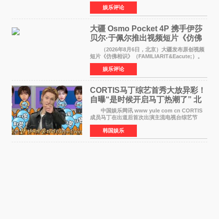
这场汇聚数百位海内外电影人、文化界人士及媒
娱乐评论
体代表的亚洲青年影视盛会上，香港本土电影
《香港一夜》（Dawn in Ho
大疆 Osmo Pocket 4P 携手伊莎
贝尔·于佩尔推出视频短片《仿佛
相识》
（2026年8月6日，北京）大疆发布原创视频
短片《仿佛相识》（FAMILIARIT&Eacute;）。
视频短片由戛纳国际电影节最佳女演员伊莎贝尔·
娱乐评论
于佩尔（Isabelle Huppert）主演，全程使用大
疆首款双主摄口
CORTIS马丁综艺首秀大放异彩！
自曝“是时候开启马丁热潮了” 北
美巡演火热进行中
中国娱乐网讯 www yule com cn CORTIS
成员马丁在出道后首次出演主流电视台综艺节
目，展现了多才多艺的魅力。 马丁出演了5日
韩国娱乐
播出的MBC《Radio Star》Fashion与Passion
之间，I&lsquo;m