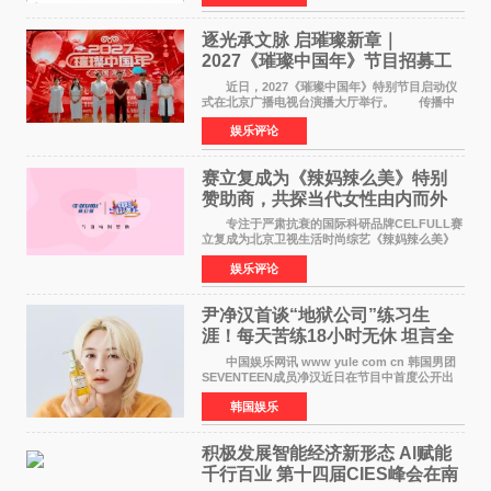
竞社负责人和现
逐光承文脉 启璀璨新章｜
2027《璀璨中国年》节目招募工
作圆满启动
近日，2027《璀璨中国年》特别节目启动仪
式在北京广播电视台演播大厅举行。 传播中
华优秀传统文化，弘扬纯正国风艺术，打造高规
娱乐评论
格、高质感、正能量的文艺盛典，是璀璨中国年
矢志不渝的初心
赛立复成为《辣妈辣么美》特别
赞助商，共探当代女性由内而外
活力美
专注于严肃抗衰的国际科研品牌CELFULL赛
立复成为北京卫视生活时尚综艺《辣妈辣么美》
的特别赞助商,明星辣妈袁咏仪倾情参与，向广大
娱乐评论
都市女性传递健康生活新主张，寄语当代女性在
家庭与自我之间
尹净汉首谈“地狱公司”练习生
涯！每天苦练18小时无休 坦言全
靠成员撑过来
中国娱乐网讯 www yule com cn 韩国男团
SEVENTEEN成员净汉近日在节目中首度公开出
道前的残酷练习生经历，并提及经纪公司Pledis
韩国娱乐
娱乐，引发广泛关注。 在8月2日播出的日本
TBS综艺节目《周
积极发展智能经济新形态 Al赋能
千行百业 第十四届CIES峰会在南