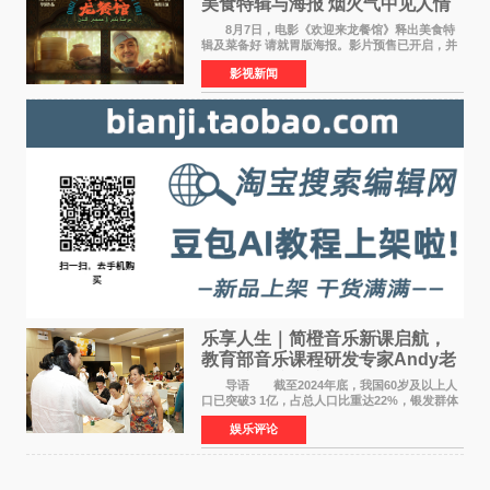
美食特辑与海报 烟火气中见人情
温暖
8月7日，电影《欢迎来龙餐馆》释出美食特
辑及菜备好 请就胃版海报。影片预售已开启，并
将于8月8日至10日14:00-21:00举行全国超前点
影视新闻
映。电影《欢迎来龙餐馆》作为战争美食喜剧大
片，讲述了中国
乐享人生｜简橙音乐新课启航，
教育部音乐课程研发专家Andy老
师重磅入驻领航银龄琴声
导语 截至2024年底，我国60岁及以上人
口已突破3 1亿，占总人口比重达22%，银发群体
的精神文化需求日益凸显。2024年1月，国务院办
娱乐评论
公厅印发《关于发展银发经济增进老年人福祉的
意见》——这是