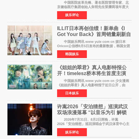
京盛大召开
中国医院改革先锋、著名医院管理专家、北
京健临医疗集团创始人朱明先生荣膺两项年度大
奖 2026年7月31日，盛夏金陵，长江之畔，
娱乐评论
以重落地·真务实·强链接为主题的2026&lsquo;人
工智能+&rsquo
ILLIT日本再创佳绩！新单曲《I
Got Your Back》首周销量刷新自
身纪录
中国娱乐网讯 www yule com cn 据日本
Oricon公信榜8月5日发布的最新数据，韩国女团
ILLIT在日本发行的第二张单曲《I Got Your
韩国娱乐
Back》首周销量达到71,009张，成功跻身最新一
期周单曲排行
《姐姐的翠君》真人电影特报公
开！timelesz桥本将生首度主演
12月4日上映
中国娱乐网讯 www yule com cn 少女漫画
《姐姐的翠君》真人电影特报于近日公开，由
timelesz成员桥本将生担任主演，这也是他首次
日本娱乐
担任电影主演，引发高度关注。 女高中生咲
苗翠（中岛瑠菜
许嵩2026「安泊猜想」巡演武汉
双场浪漫落幕 “以音乐为引 解锁
江城记忆”
2026年7月31日、8月2日两晚，许嵩
2026「安泊猜想」巡回演唱会于武汉体育中心主
体育场盛大开唱。许嵩与数万歌迷在此相聚，从
娱乐评论
浪漫惬意的舞台设计到充满诚意与惊喜的现场互
动，共同开启了一场关于