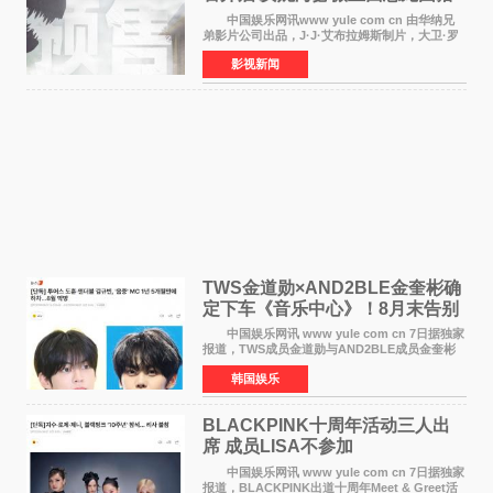
中国娱乐网讯www yule com cn 由华纳兄
弟影片公司出品，J·J·艾布拉姆斯制片，大卫·罗
伯特·米切尔执导，好莱坞巨星安妮·海瑟薇和伊万
影视新闻
·麦克格雷格领衔主演的2026暑期惊悚冒险大片
《逃出绝
TWS金道勋×AND2BLE金奎彬确
定下车《音乐中心》！8月末告别
MC席位
中国娱乐网讯 www yule com cn 7日据独家
报道，TWS成员金道勋与AND2BLE成员金奎彬
将于8月离开《音乐中心》MC的位置。 金道
韩国娱乐
勋与金奎彬于去年3月与H2H A-NA一起被选为
《音乐中心》MC，约1
BLACKPINK十周年活动三人出
席 成员LISA不参加
中国娱乐网讯 www yule com cn 7日据独家
报道，BLACKPINK出道十周年Meet & Greet活