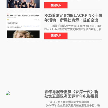
动将由智秀、ROS&Eacute;、JENNIE出席，
韩国娱乐
LISA将缺席。 此前BLACKPINK所属社YG并
未为组合出道十周年做
ROSÉ确定参加BLACKPINK十周
年活动！所属社表示：提前空出
了时间
中国娱乐网讯 www yule com cn 7日，The
Black Label通过官方社交媒体账号发表声明，就
近期网络上关于ROS&Eacute;个人行程及是否参
韩国娱乐
加BLACKPINK出道纪念活动的种种猜测作出正
式回应。 Th
青年导演朱愷淇《香港一夜》斩
获第五届亚洲国际青年电影展最
佳剧本改编奖
近日，第五届亚洲国际青年电影展
（AIYFF）金兰奖颁奖盛典在香港隆重举行。在