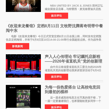
NBA UNITED BY JACK & JONES 郑州正弘
城全国首店启幕，与特雷西・麦克格雷迪共启热
爱 2026 年7 月21 日，
娱乐评论
NBAUNITEDBYJACK&JONES 全国首店，于郑
州正弘城正式启幕。NBA 传奇球星
《欢迎来龙餐馆》定档8月11日 文牧野沈腾蒋奇明带中餐
闯中东
电影《欢迎来龙餐馆》今日正式官宣定档8月11日全国上映，同时发布定档预
告及定档海报，并将于8月8日至10日14:00-21:00举行全国超前点映。作为战争美
食大片，影片讲述的是中国厨师徐福（沈腾
影视新闻
声入人心传理论 牢记嘱托启新程
——2026年省直机关“党的创新理
论我来讲”宣讲活动圆满落幕
由中共云南省委省直机关工委主办的2026年
省直机关党的创新理论我来讲宣讲活动于8月4日
至5日在昆明举办。活动以 "牢记嘱托 感恩奋进
娱乐评论
开创云南发展新局面 "为主题，坚持以新时代中国
特色社会主义
为每一份热爱搭台 让高校电竞回
到最初的模样
这一届卓威高校电竞文化节真的很不错，下
一届一定要邀请我们，也希望能给更多同学一个
来到现场的机会。 2026卓威高校电竞文化节
娱乐评论
已经落下帷幕，在活动结束后，仍有不少高校电