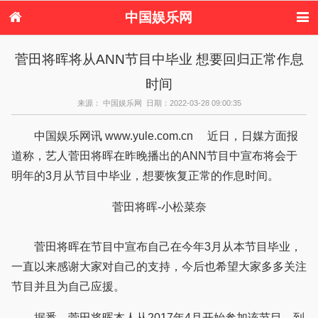
中国娱乐网
首页
新闻
女性
内地娱乐
菅田将晖将从ANN节目中毕业 想要回归正常作息
港台娱乐
日本娱乐
韩国娱乐
欧美娱乐
时间
体育花边
音乐新闻
影视新闻
内地明星八卦
港台明星八卦
日本韩国明星
欧美明星八卦
娱乐评论
来源： 中国娱乐网 日期：2022-03-28 09:00:35
八卦
中国娱乐网讯 www.yule.com.cn 近日，日媒方面报
道称，艺人菅田将晖在昨晚播出的ANN节目中宣布将会于
明年的3月从节目中毕业，想要恢复正常的作息时间。
菅田将晖-小松菜奈
菅田将晖在节目中宣布自己在今年3月从本节目毕业，
一直以来感谢大家对自己的支持，今后也希望大家多多关注
节目并且为自己应援。
据悉，菅田将晖本人从2017年4月开始参加该节目，到