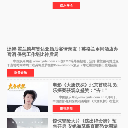
国励志音乐公益节目上海唱区新闻发布会暨启动
娱乐评论
仪式在此隆重举行。各界领导、嘉宾与媒体朋友
齐聚一堂，共同
汤姆·霍兰德与赞达亚婚后宴请亲友！英格兰乡间酒店办
喜酒 保密工作堪比神盾局
中国娱乐网讯 www yule com cn 据TMZ等外媒报道，汤姆·霍兰德与赞达亚
于当地时间本周二在英格兰萨里郡Beaverbrook酒店（靠近霍兰德的出生地金斯
顿）举办婚宴，邀请家人与朋友们喝喜酒，庆祝
欧美娱乐
电影《大唐妖探》北京首映礼 欢
乐探案获观众盛赞：“夯！”
中国娱乐网讯www yule com cn 8月6日，
中国首部喜剧探案动画电影《大唐妖探》在北京
举办电影首映礼。导演程腾、联合导演黄珉、总
影视新闻
制片人曹紫建、制片人李莹莹，配音导演张喆，
对白指导程寅，领
惊悚冒险大片《逃出绝命街》预
售开启 安妮海瑟薇直面恐龙围猎