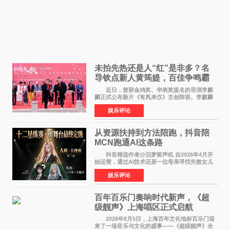
未拍先热还是人“红”是非多？名
导钦点新人黄筠媞，百佳争鸣霸
气回应
近日，曾获金鸡奖、华表奖提名的导演李麒
麟正式公布新片《有凤来仪》主创阵容。李麒麟
早年凭电影《华容道》获得金鸡奖、华表奖提
娱乐评论
名，此后长期参与国内外电影制作，其担任制片
人参与的作品亦曾
从资源扶持到方法陪跑，抖音陪
MCN跑通AI这条路
抖音精选作者@旧梦留声机 自2026年4月开
始运营，通过AI技术还原一位母亲寻找失散女儿
的故事，凭借强情感表达获得大量用户关注，发
娱乐评论
布仅21小时便获得超1亿曝光、超1000万互动。
此后，账号持续沿
百年百乐门奏响时代新声，《超
级靓声》上海唱区正式启航
2026年8月5日，上海百年文化地标百乐门迎
来了一场音乐与文化的盛事——《超级靓声》全