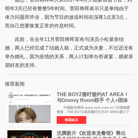
明年3月已经有整整5年时间。菅田将晖表示只是单纯由于
体力问题而毕业，因为节目的放送时间在深夜1点至3点，
而自己想要恢复正常的作息时间。
此前，在去年11月菅田将晖宣布与演员小松菜奈结
婚，两人已经完成了结婚入籍，正式成为夫妻，不过还没有
举办婚礼，因为疫情的关系，两人计划举办答谢宴，感谢亲
朋好友的支持。
推荐新闻
THE BOYZ善旴签约AT AREA！
与Groovy Room联手 个人+团体
活动并行
中国娱乐网讯 www yule com cn 7日据独家
报道，THE BOYZ成员善旴已与AT AREA签订了
专属合约。AT AREA是由知名制作人组合
韩国娱乐
Groovy Room创立的hip-hop厂牌，旗下拥有多
位实力派音乐人，在韩
沈腾新片《欢迎来龙餐馆》释出