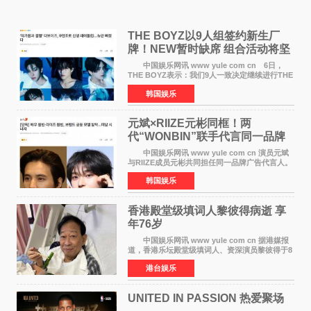
THE BOYZ以9人组签约新生厂
牌！NEW暂时缺席 组合活动将坚
定不移继续
中国娱乐网讯 www yule com cn 6日，
THE BOYZ表示：我们9人一致决定继续进行THE
BOYZ组合活动，并且已经完成了组合团体活动
韩国娱乐
签约。目前正在新生厂牌下进行活动准备。尚未
离开THE BOYZ原所
元斌×RIIZE元彬同框！两
代“WONBIN”联手代言同一品牌
颜值天花板合体
中国娱乐网讯 www yule com cn 演员元斌
与RIIZE成员元彬共同担任同一品牌广告代言人。
6日据独家报道，继演员元斌之后，RIIZE元彬最
韩国娱乐
近也被选为某在线中介平台A公司的共同广告代言
人，两人将作
香港殿堂级填词人黎彼得病逝 享
年76岁​
中国娱乐网讯 www yule com cn 据港媒报
道，香港乐坛殿堂级填词人、资深演员黎彼得于8
月5日上午因病离世，终年76岁。好友钟志光透
港台娱乐
露，黎彼得今年3月中风后便卧床休养，身体机能
持续衰退，最
UNITED IN PASSION 热爱聚场