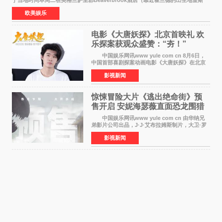
于当地时间本周二在英格兰萨里郡Beaverbrook酒店（靠近霍兰德的出生地金斯
顿）举办婚宴，邀请家人与朋友们喝喜酒，庆祝
欧美娱乐
电影《大唐妖探》北京首映礼 欢
乐探案获观众盛赞：“夯！”
中国娱乐网讯www yule com cn 8月6日，
中国首部喜剧探案动画电影《大唐妖探》在北京
举办电影首映礼。导演程腾、联合导演黄珉、总
影视新闻
制片人曹紫建、制片人李莹莹，配音导演张喆，
对白指导程寅，领
惊悚冒险大片《逃出绝命街》预
售开启 安妮海瑟薇直面恐龙围猎
中国娱乐网讯www yule com cn 由华纳兄
弟影片公司出品，J·J·艾布拉姆斯制片，大卫·罗
伯特·米切尔执导，好莱坞巨星安妮·海瑟薇和伊万
影视新闻
·麦克格雷格领衔主演的2026暑期惊悚冒险大片
《逃出绝