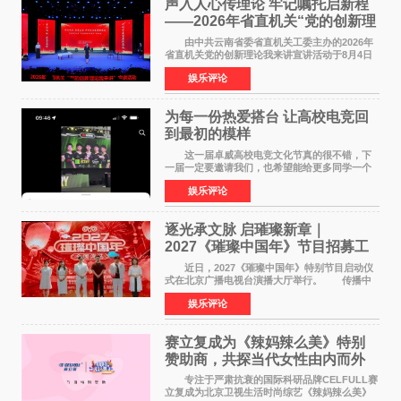
声入人心传理论 牢记嘱托启新程
——2026年省直机关“党的创新理
论我来讲”宣讲活动圆满落幕
由中共云南省委省直机关工委主办的2026年
省直机关党的创新理论我来讲宣讲活动于8月4日
至5日在昆明举办。活动以 "牢记嘱托 感恩奋进
娱乐评论
开创云南发展新局面 "为主题，坚持以新时代中国
特色社会主义
为每一份热爱搭台 让高校电竞回
到最初的模样
这一届卓威高校电竞文化节真的很不错，下
一届一定要邀请我们，也希望能给更多同学一个
来到现场的机会。 2026卓威高校电竞文化节
娱乐评论
已经落下帷幕，在活动结束后，仍有不少高校电
竞社负责人和现
逐光承文脉 启璀璨新章｜
2027《璀璨中国年》节目招募工
作圆满启动
近日，2027《璀璨中国年》特别节目启动仪
式在北京广播电视台演播大厅举行。 传播中
华优秀传统文化，弘扬纯正国风艺术，打造高规
娱乐评论
格、高质感、正能量的文艺盛典，是璀璨中国年
矢志不渝的初心
赛立复成为《辣妈辣么美》特别
赞助商，共探当代女性由内而外
活力美
专注于严肃抗衰的国际科研品牌CELFULL赛
立复成为北京卫视生活时尚综艺《辣妈辣么美》