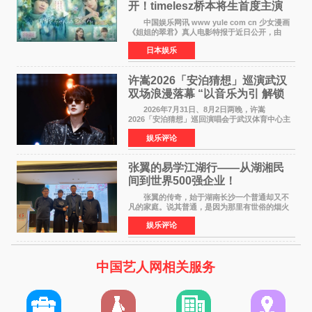
开！timelesz桥本将生首度主演
12月4日上映
中国娱乐网讯 www yule com cn 少女漫画
《姐姐的翠君》真人电影特报于近日公开，由
timelesz成员桥本将生担任主演，这也是他首次
日本娱乐
担任电影主演，引发高度关注。 女高中生咲
苗翠（中岛瑠菜
许嵩2026「安泊猜想」巡演武汉
双场浪漫落幕 “以音乐为引 解锁
江城记忆”
2026年7月31日、8月2日两晚，许嵩
2026「安泊猜想」巡回演唱会于武汉体育中心主
体育场盛大开唱。许嵩与数万歌迷在此相聚，从
娱乐评论
浪漫惬意的舞台设计到充满诚意与惊喜的现场互
动，共同开启了一场关于
张翼的易学江湖行——从湖湘民
间到世界500强企业！
张翼的传奇，始于湖南长沙一个普通却又不
凡的家庭。说其普通，是因为那里有世俗的烟火
气；说其不凡，是因为家中有一位洞悉天地玄机
娱乐评论
的长者——他的爷爷。作为当地的风水师，爷爷
是张翼走进易学
中国艺人网相关服务