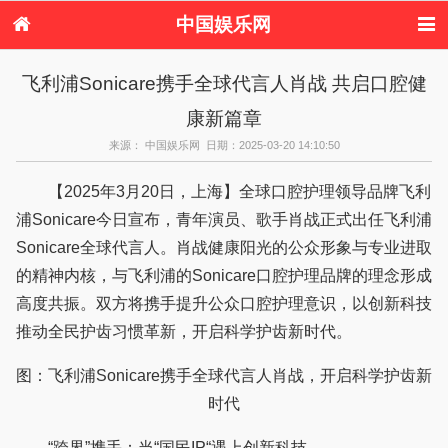
中国娱乐网
首页
新闻
女性
内地娱乐
飞利浦Sonicare携手全球代言人肖战 共启口腔健
港台娱乐
日本娱乐
韩国娱乐
欧美娱乐
康新篇章
体育花边
音乐新闻
影视新闻
内地明星八卦
港台明星八卦
日本韩国明星
欧美明星八卦
娱乐评论
来源： 中国娱乐网 日期：2025-03-20 14:10:50
八卦
【2025年3月20日，上海】全球口腔护理领导品牌飞利
浦Sonicare今日宣布，青年演员、歌手肖战正式出任飞利浦
Sonicare全球代言人。肖战健康阳光的公众形象与专业进取
的精神内核，与飞利浦的Sonicare口腔护理品牌的理念形成
高度共振。双方将携手提升公众口腔护理意识，以创新科技
推动全民护齿习惯革新，开启科学护齿新时代。
图：飞利浦Sonicare携手全球代言人肖战，开启科学护齿新
时代
“跨界”携手：当“国民IP“遇上创新科技