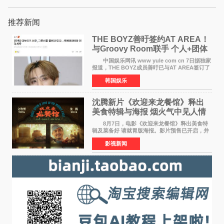
推荐新闻
THE BOYZ善旴签约AT AREA！
与Groovy Room联手 个人+团体
活动并行
中国娱乐网讯 www yule com cn 7日据独家
报道，THE BOYZ成员善旴已与AT AREA签订了
专属合约。AT AREA是由知名制作人组合
韩国娱乐
Groovy Room创立的hip-hop厂牌，旗下拥有多
位实力派音乐人，在韩
沈腾新片《欢迎来龙餐馆》释出
美食特辑与海报 烟火气中见人情
温暖
8月7日，电影《欢迎来龙餐馆》释出美食特
辑及菜备好 请就胃版海报。影片预售已开启，并
将于8月8日至10日14:00-21:00举行全国超前点
影视新闻
映。电影《欢迎来龙餐馆》作为战争美食喜剧大
片，讲述了中国