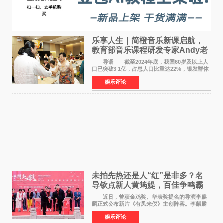
乐享人生｜简橙音乐新课启航，
教育部音乐课程研发专家Andy老
师重磅入驻领航银龄琴声
导语 截至2024年底，我国60岁及以上人
口已突破3 1亿，占总人口比重达22%，银发群体
的精神文化需求日益凸显。2024年1月，国务院办
娱乐评论
公厅印发《关于发展银发经济增进老年人福祉的
意见》——这是
未拍先热还是人“红”是非多？名
导钦点新人黄筠媞，百佳争鸣霸
气回应
近日，曾获金鸡奖、华表奖提名的导演李麒
麟正式公布新片《有凤来仪》主创阵容。李麒麟
早年凭电影《华容道》获得金鸡奖、华表奖提
娱乐评论
名，此后长期参与国内外电影制作，其担任制片