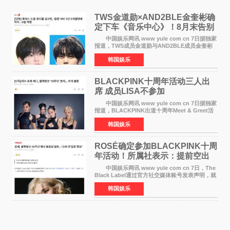
TWS金道勋×AND2BLE金奎彬确
定下车《音乐中心》！8月末告别
MC席位
中国娱乐网讯 www yule com cn 7日据独家
报道，TWS成员金道勋与AND2BLE成员金奎彬
将于8月离开《音乐中心》MC的位置。 金道
韩国娱乐
勋与金奎彬于去年3月与H2H A-NA一起被选为
《音乐中心》MC，约1
BLACKPINK十周年活动三人出
席 成员LISA不参加
中国娱乐网讯 www yule com cn 7日据独家
报道，BLACKPINK出道十周年Meet & Greet活
动将由智秀、ROS&Eacute;、JENNIE出席，
韩国娱乐
LISA将缺席。 此前BLACKPINK所属社YG并
未为组合出道十周年做
ROSÉ确定参加BLACKPINK十周
年活动！所属社表示：提前空出
了时间
中国娱乐网讯 www yule com cn 7日，The
Black Label通过官方社交媒体账号发表声明，就
近期网络上关于ROS&Eacute;个人行程及是否参
韩国娱乐
加BLACKPINK出道纪念活动的种种猜测作出正
式回应。 Th