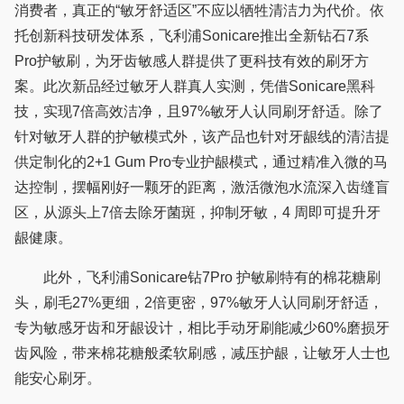
消费者，真正的“敏牙舒适区”不应以牺牲清洁力为代价。依
托创新科技研发体系，飞利浦Sonicare推出全新钻石7系
Pro护敏刷，为牙齿敏感人群提供了更科技有效的刷牙方
案。此次新品经过敏牙人群真人实测，凭借Sonicare黑科
技，实现7倍高效洁净，且97%敏牙人认同刷牙舒适。除了
针对敏牙人群的护敏模式外，该产品也针对牙龈线的清洁提
供定制化的2+1 Gum Pro专业护龈模式，通过精准入微的马
达控制，摆幅刚好一颗牙的距离，激活微泡水流深入齿缝盲
区，从源头上7倍去除牙菌斑，抑制牙敏，4 周即可提升牙
龈健康。
此外，飞利浦Sonicare钻7Pro 护敏刷特有的棉花糖刷
头，刷毛27%更细，2倍更密，97%敏牙人认同刷牙舒适，
专为敏感牙齿和牙龈设计，相比手动牙刷能减少60%磨损牙
齿风险，带来棉花糖般柔软刷感，减压护龈，让敏牙人士也
能安心刷牙。