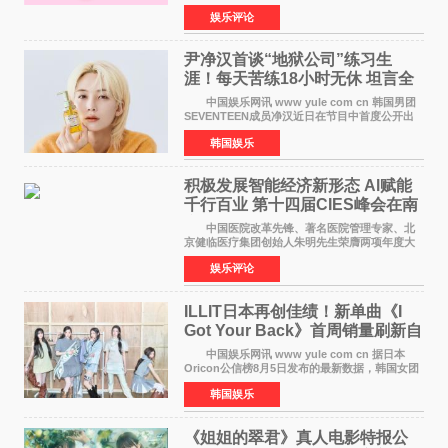
的特别赞助商,明星辣妈袁咏仪倾情参与，向广大
娱乐评论
都市女性传递健康生活新主张，寄语当代女性在
家庭与自我之间
尹净汉首谈“地狱公司”练习生
涯！每天苦练18小时无休 坦言全
靠成员撑过来
中国娱乐网讯 www yule com cn 韩国男团
SEVENTEEN成员净汉近日在节目中首度公开出
道前的残酷练习生经历，并提及经纪公司Pledis
韩国娱乐
娱乐，引发广泛关注。 在8月2日播出的日本
TBS综艺节目《周
积极发展智能经济新形态 Al赋能
千行百业 第十四届CIES峰会在南
京盛大召开
中国医院改革先锋、著名医院管理专家、北
京健临医疗集团创始人朱明先生荣膺两项年度大
奖 2026年7月31日，盛夏金陵，长江之畔，
娱乐评论
以重落地·真务实·强链接为主题的2026&lsquo;人
工智能+&rsquo
ILLIT日本再创佳绩！新单曲《I
Got Your Back》首周销量刷新自
身纪录
中国娱乐网讯 www yule com cn 据日本
Oricon公信榜8月5日发布的最新数据，韩国女团
ILLIT在日本发行的第二张单曲《I Got Your
韩国娱乐
Back》首周销量达到71,009张，成功跻身最新一
期周单曲排行
《姐姐的翠君》真人电影特报公