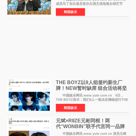
成员马丁在出道后首次出演主流电视台综艺节
目，展现了多才多艺的魅力。 马丁出演了5日
韩国娱乐
播出的MBC《Radio Star》Fashion与Passion
之间，I&lsquo;m
THE BOYZ以9人组签约新生厂
牌！NEW暂时缺席 组合活动将坚
定不移继续
中国娱乐网讯 www yule com cn 6日，
THE BOYZ表示：我们9人一致决定继续进行THE
BOYZ组合活动，并且已经完成了组合团体活动
韩国娱乐
签约。目前正在新生厂牌下进行活动准备。尚未
离开THE BOYZ原所
元斌×RIIZE元彬同框！两
代“WONBIN”联手代言同一品牌
颜值天花板合体
中国娱乐网讯 www yule com cn 演员元斌