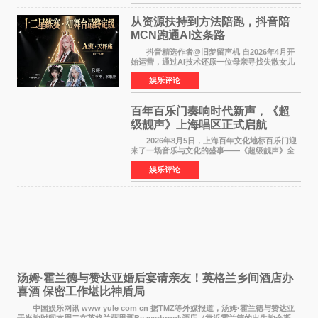
人参与的作品亦曾
从资源扶持到方法陪跑，抖音陪
MCN跑通AI这条路
抖音精选作者@旧梦留声机 自2026年4月开
始运营，通过AI技术还原一位母亲寻找失散女儿
的故事，凭借强情感表达获得大量用户关注，发
娱乐评论
布仅21小时便获得超1亿曝光、超1000万互动。
此后，账号持续沿
百年百乐门奏响时代新声，《超
级靓声》上海唱区正式启航
2026年8月5日，上海百年文化地标百乐门迎
来了一场音乐与文化的盛事——《超级靓声》全
国励志音乐公益节目上海唱区新闻发布会暨启动
娱乐评论
仪式在此隆重举行。各界领导、嘉宾与媒体朋友
齐聚一堂，共同
汤姆·霍兰德与赞达亚婚后宴请亲友！英格兰乡间酒店办
喜酒 保密工作堪比神盾局
中国娱乐网讯 www yule com cn 据TMZ等外媒报道，汤姆·霍兰德与赞达亚