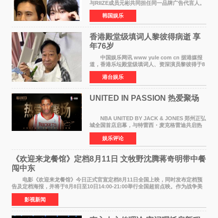
与RIIZE成员元彬共同担任同一品牌广告代言人。
6日据独家报道，继演员元斌之后，RIIZE元彬最
韩国娱乐
近也被选为某在线中介平台A公司的共同广告代言
人，两人将作
香港殿堂级填词人黎彼得病逝 享
年76岁​
中国娱乐网讯 www yule com cn 据港媒报
道，香港乐坛殿堂级填词人、资深演员黎彼得于8
月5日上午因病离世，终年76岁。好友钟志光透
港台娱乐
露，黎彼得今年3月中风后便卧床休养，身体机能
持续衰退，最
UNITED IN PASSION 热爱聚场
NBA UNITED BY JACK & JONES 郑州正弘
城全国首店启幕，与特雷西・麦克格雷迪共启热
爱 2026 年7 月21 日，
娱乐评论
NBAUNITEDBYJACK&JONES 全国首店，于郑
州正弘城正式启幕。NBA 传奇球星
《欢迎来龙餐馆》定档8月11日 文牧野沈腾蒋奇明带中餐
闯中东
电影《欢迎来龙餐馆》今日正式官宣定档8月11日全国上映，同时发布定档预
告及定档海报，并将于8月8日至10日14:00-21:00举行全国超前点映。作为战争美
食大片，影片讲述的是中国厨师徐福（沈腾
影视新闻