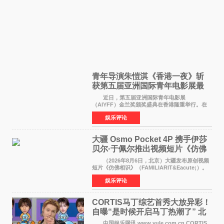
青年导演朱愷淇《香港一夜》斩
获第五届亚洲国际青年电影展最
佳剧本改编奖
近日，第五届亚洲国际青年电影展
（AIYFF）金兰奖颁奖盛典在香港隆重举行。在
这场汇聚数百位海内外电影人、文化界人士及媒
娱乐评论
体代表的亚洲青年影视盛会上，香港本土电影
《香港一夜》（Dawn in Ho
大疆 Osmo Pocket 4P 携手伊莎
贝尔·于佩尔推出视频短片《仿佛
相识》
（2026年8月6日，北京）大疆发布原创视频
短片《仿佛相识》（FAMILIARIT&Eacute;）。
视频短片由戛纳国际电影节最佳女演员伊莎贝尔·
娱乐评论
于佩尔（Isabelle Huppert）主演，全程使用大
疆首款双主摄口
CORTIS马丁综艺首秀大放异彩！
自曝“是时候开启马丁热潮了” 北
美巡演火热进行中
中国娱乐网讯 www yule com cn CORTIS