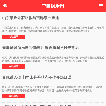
中国娱乐网
首页
新闻
女性
内地娱乐
山东章丘朱家峪拟与百脉泉一票通
港台娱乐
日本娱乐
韩国娱乐
欧美娱乐
体育花边
音乐新闻
影视新闻
内地明星八卦
《闯关东》火了，朱家峪热了。为了更好地推广朱家峪，近日，山东章丘市召开专题会议，准备利
用好《闯关东》的热播，把朱家峪打造成章丘文化旅游品牌，并实现朱家峪与百脉泉
港台明星八卦
日本韩国明星
欧美明星八卦
娱乐评论
内地娱乐
八卦
秦海璐谈演员自我修养 用歌诠释演员风光背后
昨天，为电视剧《谢谢你曾经爱过我》来宁作宣传的主演秦海璐和周一围，开始的话题自然是最近
的雪情。秦海璐前天从香港飞抵南京，只用了两个多小时，没想到，到了禄口机场
内地娱乐
春晚进入倒计时 宋丹丹状态不佳开场口误
昨天（2日）春晚进行了最后一次带观众彩排，4日，春晚将录制备播带。昨天的彩排中，大家最
期待的章子怡(官网,子怡空间)并没有按原计划出现，她将成为唯一一位不参加彩排就上
内地娱乐