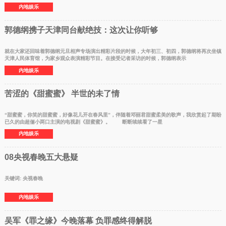
内地娱乐
郭德纲携子天津同台献绝技：这次让你听够
就在大家还回味着郭德纲元旦相声专场演出精彩片段的时候，大年初三、初四，郭德纲将再次坐镇
天津人民体育馆，为家乡观众表演精彩节目。在接受记者采访的时候，郭德纲表示
内地娱乐
苦涩的《甜蜜蜜》 半世的未了情
“甜蜜蜜，你笑的甜蜜蜜，好像花儿开在春风里”，伴随着邓丽君甜蜜柔美的歌声，我欣赏起了期盼
已久的由超俪小两口主演的电视剧《甜蜜蜜》。 断断续续看了一星
内地娱乐
08央视春晚五大悬疑
关键词: 央视春晚
内地娱乐
吴军《罪之缘》今晚落幕 负罪感终得解脱