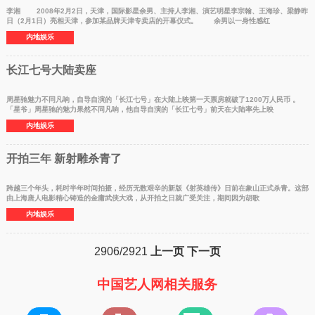
李湘 2008年2月2日，天津，国际影星余男、主持人李湘、演艺明星李宗翰、王海珍、梁静昨
日（2月1日）亮相天津，参加某品牌天津专卖店的开幕仪式。 余男以一身性感红
内地娱乐
长江七号大陆卖座
周星驰魅力不同凡响，自导自演的「长江七号」在大陆上映第一天票房就破了1200万人民币 。
「星爷」周星驰的魅力果然不同凡响，他自导自演的「长江七号」前天在大陆率先上映
内地娱乐
开拍三年 新射雕杀青了
跨越三个年头，耗时半年时间拍摄，经历无数艰辛的新版《射英雄传》日前在象山正式杀青。这部
由上海唐人电影精心铸造的金庸武侠大戏，从开拍之日就广受关注，期间因为胡歌
内地娱乐
2906/2921
上一页
下一页
中国艺人网相关服务