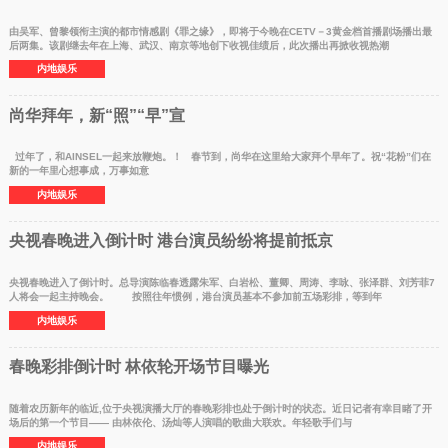
由吴军、曾黎领衔主演的都市情感剧《罪之缘》，即将于今晚在CETV－3黄金档首播剧场播出最
后两集。该剧继去年在上海、武汉、南京等地创下收视佳绩后，此次播出再掀收视热潮
内地娱乐
尚华拜年，新“照”“早”宣
过年了，和AINSEL一起来放鞭炮。！ 春节到，尚华在这里给大家拜个早年了。祝“花粉”们在
新的一年里心想事成，万事如意
内地娱乐
央视春晚进入倒计时 港台演员纷纷将提前抵京
央视春晚进入了倒计时。总导演陈临春透露朱军、白岩松、董卿、周涛、李咏、张泽群、刘芳菲7
人将会一起主持晚会。 按照往年惯例，港台演员基本不参加前五场彩排，等到年
内地娱乐
春晚彩排倒计时 林依轮开场节目曝光
随着农历新年的临近,位于央视演播大厅的春晚彩排也处于倒计时的状态。近日记者有幸目睹了开
场后的第一个节目—— 由林依伦、汤灿等人演唱的歌曲大联欢。年轻歌手们与
内地娱乐