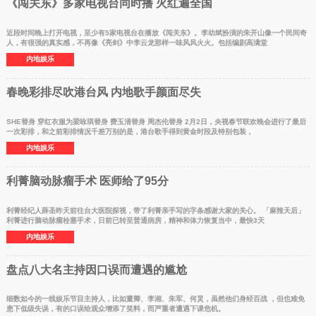
《闯关东》多家电视台同时播 火红遍全国
近段时间晚上打开电视，至少有5家电视台在播放《闯关东》。李幼斌扮演的朱开山像一个民间奇
人，有很强的真实感，不再像《亮剑》中李云龙那样一味风风火火。包括编剧高满堂
内地娱乐
春晚彩排尽吹港台风 内地歌手颜面尽失
SHE替身 穿红衣服为梁咏琪替身 费玉清替身 周杰伦替身 2月2日，央视春节联欢晚会进行了最后
一次彩排，和之前彩排情况千差万别的是，港台歌手得到黄金时段及特别包装，
内地娱乐
利菁脑动脉瘤手术 医师给了95分
利菁经纪人薛圣昨天前往台大医院探视，带了利菁亲手写的字条感谢大家的关心。 「麻辣天后」
利菁进行脑动脉瘤栓塞手术，日前已转至普通病房，精神和体力恢复当中，最快3天
内地娱乐
盘点八大名主持因口误而遭遇的尴尬
细数如今的一线娱乐节目主持人，比如董卿、李湘、朱军、何炅，虽然他们身经百战 ，但也难免
患下低级失误，有的口误给观众增添了笑料，而严重者遭遇下课危机。