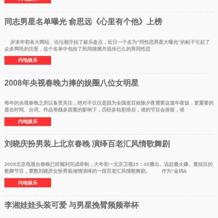
同志男星名单曝光 俞思远《心里有个他》上榜
岁末年初各大网站、论坛都开始了娱乐盘点，近日一个名为“同性恋男星大曝光”的帖子引起了
众多网民的注意，这个名单中包括了民间猜测并流传已久的男同性恋
内地娱乐
2008年央视春晚力捧的娱圈八位女明星
每年的央视春晚之所以备受关注，绝对不仅仅是因为全国老百姓除夕夜需要这道年夜饭，更重要的
是在时间、台词、作品等颇多因素的影响下，历经多轮彩排后，谁的节目会保留，谁
内地娱乐
刘晓庆扮男装上北京春晚 演绎百老汇风情歌舞剧
2008北京电视台春晚已经顺利完成录制，大年初一北京卫视19：40播出。说起最火爆、最炫目的
歌舞节目，要数刘晓庆女扮男装倾情演绎的一段百老汇风情歌舞剧。 作为“金鸡&
内地娱乐
李湘娃娃头装可爱 与男星挽臂频频举杯