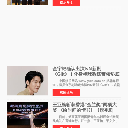
娱乐评论
的长者——他的爷爷。作为当地的风水师，爷爷
是张翼走进易学
金宇彬确认出演tvN新剧
《Gift》！化身棒球教练带领垫底
球队逆袭
中国娱乐网讯 www yule com cn 据韩媒报
道，演员金宇彬确定出演tvN新剧《Gift》，该剧
预计将于下半年播出，引发观众高度期待。
韩国娱乐
本剧改编自同名网络漫画，讲述一位经历意外事
故后获得特殊
王亚楠斩获香港“金兰奖”两项大
奖 《给时间的情书》《旗袍刺
客》双双获肯定
日前，第五届亚洲国际青年电影展金兰奖颁
奖典礼在香港举行。江一燕、王亚楠、于文文、
李东学等知名演员出席活动。著名演员、导演王