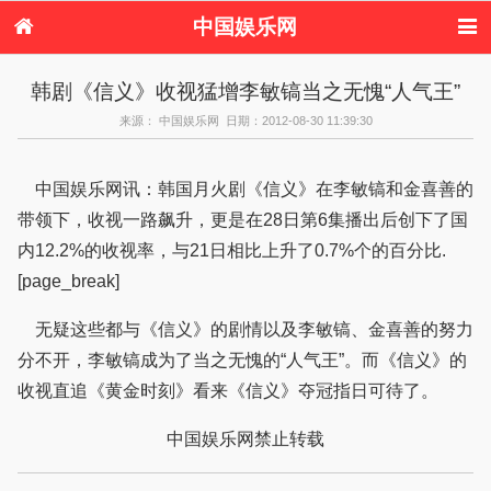
中国娱乐网
首页
新闻
女性
内地娱乐
韩剧《信义》收视猛增李敏镐当之无愧“人气王”
港台娱乐
日本娱乐
韩国娱乐
欧美娱乐
来源： 中国娱乐网 日期：2012-08-30 11:39:30
体育花边
音乐新闻
影视新闻
内地明星八卦
港台明星八卦
日本韩国明星
欧美明星八卦
娱乐评论
八卦
中国娱乐网讯：韩国月火剧《信义》在李敏镐和金喜善的
带领下，收视一路飙升，更是在28日第6集播出后创下了国
内12.2%的收视率，与21日相比上升了0.7%个的百分比.
[page_break]
无疑这些都与《信义》的剧情以及李敏镐、金喜善的努力
分不开，李敏镐成为了当之无愧的“人气王”。而《信义》的
收视直追《黄金时刻》看来《信义》夺冠指日可待了。
中国娱乐网禁止转载