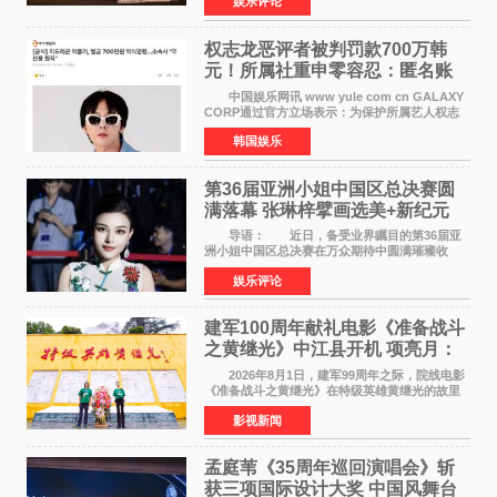
娱乐评论
亚楠凭借音乐故事片《给时间的情书》和院线电
影《旗袍刺客》
权志龙恶评者被判罚款700万韩
元！所属社重申零容忍：匿名账
号也难逃刑责
中国娱乐网讯 www yule com cn GALAXY
CORP通过官方立场表示：为保护所属艺人权志
龙的名誉和权益，将持续对网络上发生的名誉损
韩国娱乐
害、散布虚假事实、侮辱、恶意诽谤等行为采取
法律应对措施。
第36届亚洲小姐中国区总决赛圆
满落幕 张琳梓擘画选美+新纪元
导语： 近日，备受业界瞩目的第36届亚
洲小姐中国区总决赛在万众期待中圆满璀璨收
官。整场盛典汇聚万千芳华，不仅完成了新一届
娱乐评论
美丽代言人的加冕选拔，更在行业发展层面带来
颠覆性突破。活动
建军100周年献礼电影《准备战斗
之黄继光》中江县开机 项亮月：
以光影为笔，书写英雄赞歌
2026年8月1日，建军99周年之际，院线电影
《准备战斗之黄继光》在特级英雄黄继光的故里
——四川省德阳市中江县黄继光出生地正式开
影视新闻
机。本片出品人、总制片人项亮月主持开机仪
式，&zwnj;特级英雄
孟庭苇《35周年巡回演唱会》斩
获三项国际设计大奖 中国风舞台