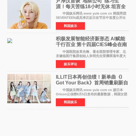
尹净汉首谈“地狱公司”练习生
涯！每天苦练18小时无休 坦言全
靠成员撑过来
中国娱乐网讯 www yule com cn 韩国男团
SEVENTEEN成员净汉近日在节目中首度公开出
道前的残酷练习生经历，并提及经纪公司Pledis
韩国娱乐
娱乐，引发广泛关注。 在8月2日播出的日本
TBS综艺节目《周
积极发展智能经济新形态 Al赋能
千行百业 第十四届CIES峰会在南
京盛大召开
中国医院改革先锋、著名医院管理专家、北
京健临医疗集团创始人朱明先生荣膺两项年度大
奖 2026年7月31日，盛夏金陵，长江之畔，
娱乐评论
以重落地·真务实·强链接为主题的2026&lsquo;人
工智能+&rsquo
ILLIT日本再创佳绩！新单曲《I
Got Your Back》首周销量刷新自
身纪录
中国娱乐网讯 www yule com cn 据日本
Oricon公信榜8月5日发布的最新数据，韩国女团
ILLIT在日本发行的第二张单曲《I Got Your
韩国娱乐
Back》首周销量达到71,009张，成功跻身最新一
期周单曲排行