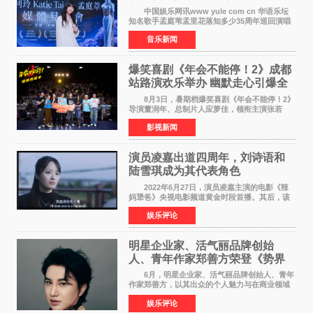
美学获全球认可
中国娱乐网讯www yule com cn 华语乐坛
知名歌手孟庭苇孟里花落知多少35周年巡回演唱
会再传喜讯。该演唱会先后荣获美国MUSE
音乐新闻
Creative Awards白金奖（Platinum Winner）、
英国London Design
爆笑喜剧《年会不能停！2》成都
站路演欢乐举办 幽默走心引爆全
场共鸣
8月3日，暑期档爆笑喜剧《年会不能停！2》
导演董润年、总制片人应萝佳，领衔主演张若
昀、白客，惊喜出演庄达菲，特别主演孙艺洲，
影视新闻
特别出演田雨，友情出演欧阳奋强出席成都路
演，与观众近距离互
演员凌嘉出道四周年，刘诗语和
陆雪琪成为其代表角色
2022年6月27日，演员凌嘉主演的电影《辣
妈犟爸》央视电影频道黄金时段首播。其后，该
电影在央视电影频道多次复播（2022年8月10
娱乐评论
日，2022年9月30日，2023年7月17日，2025年7
月14日）。除了多次复
明星企业家、活气丽品牌创始
人、青年作家郑善方荣登《势界
POWERCIRCLES》6月刊
6月，明星企业家、活气丽品牌创始人、青年
作家郑善方，以其出众的个人魅力与在商业领域
的卓越建树，成功登上《势界
娱乐评论
POWERCIRCLES》，展现了他在时尚与商业领