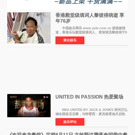
香港殿堂级填词人黎彼得病逝 享
年76岁​
中国娱乐网讯 www yule com cn 据港媒报
道，香港乐坛殿堂级填词人、资深演员黎彼得于8
月5日上午因病离世，终年76岁。好友钟志光透
港台娱乐
露，黎彼得今年3月中风后便卧床休养，身体机能
持续衰退，最
UNITED IN PASSION 热爱聚场
NBA UNITED BY JACK & JONES 郑州正弘
城全国首店启幕，与特雷西・麦克格雷迪共启热
爱 2026 年7 月21 日，
娱乐评论
NBAUNITEDBYJACK&JONES 全国首店，于郑
州正弘城正式启幕。NBA 传奇球星
《欢迎来龙餐馆》定档8月11日 文牧野沈腾蒋奇明带中餐