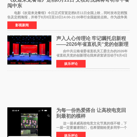
闯中东
电影《欢迎来龙餐馆》今日正式官宣定档8月11日全国上映，同时发布定档预
告及定档海报，并将于8月8日至10日14:00-21:00举行全国超前点映。作为战争美
食大片，影片讲述的是中国厨师徐福（沈腾
影视新闻
声入人心传理论 牢记嘱托启新程
——2026年省直机关“党的创新理
论我来讲”宣讲活动圆满落幕
由中共云南省委省直机关工委主办的2026年
省直机关党的创新理论我来讲宣讲活动于8月4日
至5日在昆明举办。活动以 "牢记嘱托 感恩奋进
娱乐评论
开创云南发展新局面 "为主题，坚持以新时代中国
特色社会主义
为每一份热爱搭台 让高校电竞回
到最初的模样
这一届卓威高校电竞文化节真的很不错，下
一届一定要邀请我们，也希望能给更多同学一个
来到现场的机会。 2026卓威高校电竞文化节
娱乐评论
已经落下帷幕，在活动结束后，仍有不少高校电