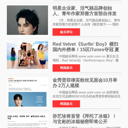
域的双重影响力。 明星企业家、青
明星企业家、活气丽品牌创始
人、青年作家郑善方首部自传发
布， 书写跨界创业者的成长答卷
7月，明星企业家、活气丽品牌创始人、青年
作家郑善方的首部个人自传《能言善方——我的
跨界人生》正式发行。这本书以他的人生轨迹为
娱乐评论
脉络，首次完整公开了从逐梦少年到横跨美业、
公益等多领域的
Red Velvet《Surfin‘ Boy》横扫
国内外榜单！15区iTunes夺冠 夏
日女王强势回归
中国娱乐网讯 www yule com cn 夏日女王
驾到，Red Velvet以〈Surfin&rsquo; Boy〉横
扫国内外榜单，获得音乐粉丝的热烈反响。
韩国娱乐
Red Velvet于3日发行了夏日迷你专辑《Velvet
Summer》，
金秀贤菲律宾粉丝见面会10月举
办 2万人规模
中国娱乐网讯 www yule com cn 由菲律宾
生活方式品牌BENCH主办的金秀贤菲律宾粉丝见
面会，将于10月2日在马尼拉SM Mall of
韩国娱乐
Asia（MOA）竞技场举行，预计规模达2万人。
这也是金秀贤自去年陷
孙艺珍将首登《拜托了冰箱》！
与玄彬的冰箱秘密即将公开