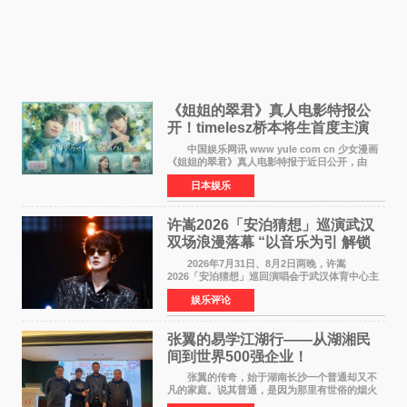
《姐姐的翠君》真人电影特报公
开！timelesz桥本将生首度主演
12月4日上映
中国娱乐网讯 www yule com cn 少女漫画
《姐姐的翠君》真人电影特报于近日公开，由
timelesz成员桥本将生担任主演，这也是他首次
日本娱乐
担任电影主演，引发高度关注。 女高中生咲
苗翠（中岛瑠菜
许嵩2026「安泊猜想」巡演武汉
双场浪漫落幕 “以音乐为引 解锁
江城记忆”
2026年7月31日、8月2日两晚，许嵩
2026「安泊猜想」巡回演唱会于武汉体育中心主
体育场盛大开唱。许嵩与数万歌迷在此相聚，从
娱乐评论
浪漫惬意的舞台设计到充满诚意与惊喜的现场互
动，共同开启了一场关于
张翼的易学江湖行——从湖湘民
间到世界500强企业！
张翼的传奇，始于湖南长沙一个普通却又不
凡的家庭。说其普通，是因为那里有世俗的烟火
气；说其不凡，是因为家中有一位洞悉天地玄机