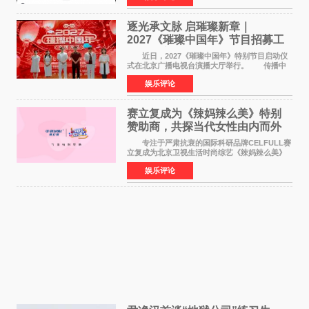
竞社负责人和现
逐光承文脉 启璀璨新章｜
2027《璀璨中国年》节目招募工
作圆满启动
近日，2027《璀璨中国年》特别节目启动仪
式在北京广播电视台演播大厅举行。 传播中
华优秀传统文化，弘扬纯正国风艺术，打造高规
娱乐评论
格、高质感、正能量的文艺盛典，是璀璨中国年
矢志不渝的初心
赛立复成为《辣妈辣么美》特别
赞助商，共探当代女性由内而外
活力美
专注于严肃抗衰的国际科研品牌CELFULL赛
立复成为北京卫视生活时尚综艺《辣妈辣么美》
的特别赞助商,明星辣妈袁咏仪倾情参与，向广大
娱乐评论
都市女性传递健康生活新主张，寄语当代女性在
家庭与自我之间