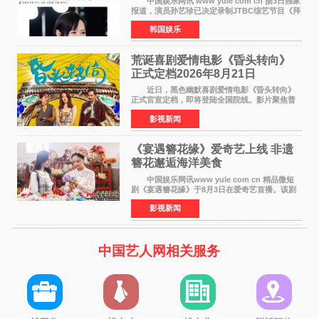
中国娱乐网讯 www yule com cn 据3日独家
报道，演员孙艺珍已决定录制JTBC综艺节目《拜
托了冰箱》，目前正在协调具体细节。这是孙艺
韩国娱乐
珍首次公开个人冰箱，也是她婚后首次以玄彬的
妻子身份参与
荒诞喜剧爱情电影《昏头转向》
正式定档2026年8月21日
近日，黑色幽默喜剧爱情电影《昏头转向》
正式官宣定档，即将登陆全国院线。影片聚焦普
通人的荒诞生活，以戏谑诙谐的镜头语言、反转
影视新闻
不断的剧情，融合爆笑喜剧与细腻爱情元素，打
造出一部接地气
《宴遇簪花缘》爱奇艺上线 非遗
簪花邂逅海洋美食
中国娱乐网讯www yule com cn 精品微短
剧《宴遇簪花缘》于8月3日在爱奇艺首播。该剧
是泉州荣膺世界美食之都后推出的首部美食主题
影视新闻
文旅微短剧，实力派演员孙茜特别出演簪花非遗
传承人，她曾参演
中国艺人网相关服务