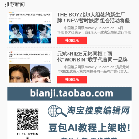
推荐新闻
THE BOYZ以9人组签约新生厂
牌！NEW暂时缺席 组合活动将坚
定不移继续
中国娱乐网讯 www yule com cn 6日，
THE BOYZ表示：我们9人一致决定继续进行THE
BOYZ组合活动，并且已经完成了组合团体活动
韩国娱乐
签约。目前正在新生厂牌下进行活动准备。尚未
离开THE BOYZ原所
元斌×RIIZE元彬同框！两
代“WONBIN”联手代言同一品牌
颜值天花板合体
中国娱乐网讯 www yule com cn 演员元斌
与RIIZE成员元彬共同担任同一品牌广告代言人。
6日据独家报道，继演员元斌之后，RIIZE元彬最
韩国娱乐
近也被选为某在线中介平台A公司的共同广告代言
人，两人将作