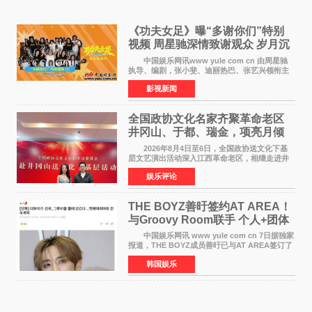
《功夫女足》曝“多谢你们”特别
视频 周星驰深情致谢观众 岁月沉
淀不灭初心
中国娱乐网讯www yule com cn 由周星驰
执导、编剧，张小斐、迪丽热巴、张艺兴领衔主
演，刘嘉玲、佐藤健特别出演，艾米、雪野、蔡
影视新闻
思贝、胡予安、倪好特别介绍的喜剧电影《功夫
女足》释出多谢你
全国政协文化名家齐聚革命老区
井冈山、于都、瑞金，项亮月倾
情献唱《桃花谣》致敬红色沃土
2026年8月4日至6日，全国政协送文化下基
层文艺演出活动深入江西革命老区，相继走进井
冈山、于都长征出发地、瑞金三地。由全国政协
娱乐评论
文化文史和学习委员会副主任、甘肃省政协原主
席欧阳坚率团，一
THE BOYZ善旴签约AT AREA！
与Groovy Room联手 个人+团体
活动并行
中国娱乐网讯 www yule com cn 7日据独家
报道，THE BOYZ成员善旴已与AT AREA签订了
专属合约。AT AREA是由知名制作人组合
韩国娱乐
Groovy Room创立的hip-hop厂牌，旗下拥有多
位实力派音乐人，在韩