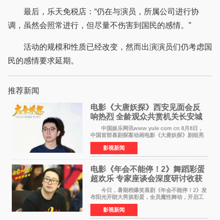
最后，乐天免税店：“仍在与演员，所属公司进行协
调，虽然会照常进行，但尽量不伤害到国民的感情。”
活动的规模和性质已经改变，然而出演演员们仍考虑国
民的感情要求延期。
推荐新闻
电影《大唐妖探》西安见面会反
响热烈 全龄观众共赏机关长安城
中国娱乐网讯www yule com cn 8月8日，
中国首部喜剧探案动画电影《大唐妖探》剧组亮
相西安，举办线下见面会活动。导演程腾、联合
影视新闻
导演黄珉、总制片人曹紫建、制片人李莹莹、领
衔声音出演雷淞然
电影《年会不能停！2》舞蹈彩蛋
超欢乐 专家座谈会深度研讨收获
满满
今日，暑期档爆笑喜剧《年会不能停！2》发
布阳光开朗大男孩彩蛋，全员魔性舞动，开启工
位狂欢模式。影片于昨日同步举办专家座谈会，
影视新闻
导演董润年、总制片人应萝佳出席现场，与一众
业内、学界专家