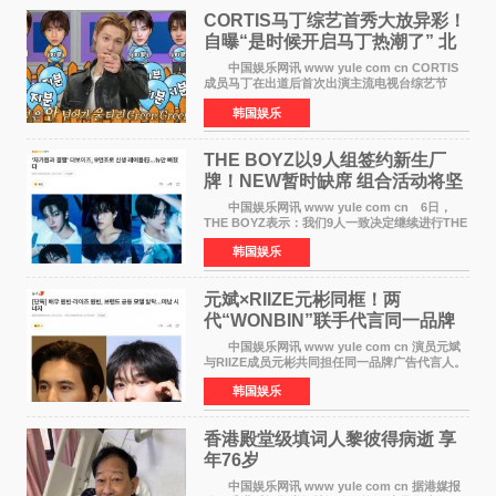
CORTIS马丁综艺首秀大放异彩！
自曝“是时候开启马丁热潮了” 北
美巡演火热进行中
中国娱乐网讯 www yule com cn CORTIS
成员马丁在出道后首次出演主流电视台综艺节
目，展现了多才多艺的魅力。 马丁出演了5日
韩国娱乐
播出的MBC《Radio Star》Fashion与Passion
之间，I&lsquo;m
THE BOYZ以9人组签约新生厂
牌！NEW暂时缺席 组合活动将坚
定不移继续
中国娱乐网讯 www yule com cn 6日，
THE BOYZ表示：我们9人一致决定继续进行THE
BOYZ组合活动，并且已经完成了组合团体活动
韩国娱乐
签约。目前正在新生厂牌下进行活动准备。尚未
离开THE BOYZ原所
元斌×RIIZE元彬同框！两
代“WONBIN”联手代言同一品牌
颜值天花板合体
中国娱乐网讯 www yule com cn 演员元斌
与RIIZE成员元彬共同担任同一品牌广告代言人。
6日据独家报道，继演员元斌之后，RIIZE元彬最
韩国娱乐
近也被选为某在线中介平台A公司的共同广告代言
人，两人将作
香港殿堂级填词人黎彼得病逝 享
年76岁​
中国娱乐网讯 www yule com cn 据港媒报