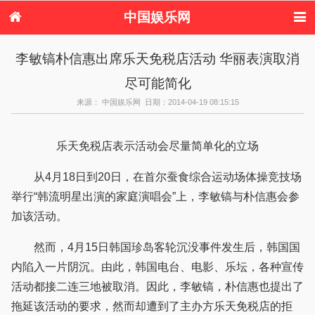
中国娱乐网
首页
新闻
女性
内地娱乐
李敏镐朴信惠出席乐天免税店活动 华丽表演取消
港台娱乐
日本娱乐
韩国娱乐
欧美娱乐
尽可能简化
体育花边
音乐新闻
影视新闻
内地明星八卦
港台明星八卦
日本韩国明星
欧美明星八卦
娱乐评论
来源： 中国娱乐网 日期：2014-04-19 08:15:15
八卦
乐天免税店表示活动会尽量简单化的立场
从4月18日到20日，在首尔蚕食综合运动场体操竞技场
举行“韩流明星出演的家庭演唱会”上，李敏镐与朴信惠会参
加该活动。
然而，4月15日韩国珍岛客轮沉没事件发生后，韩国国
内陷入一片阴沉。由此，韩国电台、电影、乐坛，各种宣传
活动都接二连三地被取消。因此，李敏镐，朴信惠也提出了
拖延该活动的要求，然而却遭到了主办方乐天免税店的拒