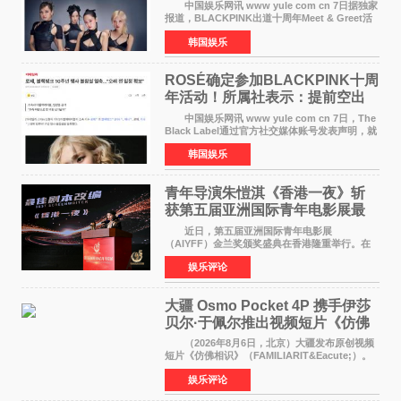
中国娱乐网讯 www yule com cn 7日据独家
报道，BLACKPINK出道十周年Meet & Greet活
动将由智秀、ROS&Eacute;、JENNIE出席，
韩国娱乐
LISA将缺席。 此前BLACKPINK所属社YG并
未为组合出道十周年做
ROSÉ确定参加BLACKPINK十周
年活动！所属社表示：提前空出
了时间
中国娱乐网讯 www yule com cn 7日，The
Black Label通过官方社交媒体账号发表声明，就
近期网络上关于ROS&Eacute;个人行程及是否参
韩国娱乐
加BLACKPINK出道纪念活动的种种猜测作出正
式回应。 Th
青年导演朱愷淇《香港一夜》斩
获第五届亚洲国际青年电影展最
佳剧本改编奖
近日，第五届亚洲国际青年电影展
（AIYFF）金兰奖颁奖盛典在香港隆重举行。在
这场汇聚数百位海内外电影人、文化界人士及媒
娱乐评论
体代表的亚洲青年影视盛会上，香港本土电影
《香港一夜》（Dawn in Ho
大疆 Osmo Pocket 4P 携手伊莎
贝尔·于佩尔推出视频短片《仿佛
相识》
（2026年8月6日，北京）大疆发布原创视频
短片《仿佛相识》（FAMILIARIT&Eacute;）。
视频短片由戛纳国际电影节最佳女演员伊莎贝尔·
娱乐评论
于佩尔（Isabelle Huppert）主演，全程使用大
疆首款双主摄口