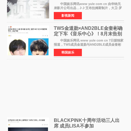
中国娱乐网讯www yule com cn 由华纳兄
弟影片公司出品，J·J·艾布拉姆斯制片，大卫·罗
伯特·米切尔执导，好莱坞巨星安妮·海瑟薇和伊万
影视新闻
·麦克格雷格领衔主演的2026暑期惊悚冒险大片
《逃出绝
TWS金道勋×AND2BLE金奎彬确
定下车《音乐中心》！8月末告别
MC席位
中国娱乐网讯 www yule com cn 7日据独家
报道，TWS成员金道勋与AND2BLE成员金奎彬
将于8月离开《音乐中心》MC的位置。 金道
韩国娱乐
勋与金奎彬于去年3月与H2H A-NA一起被选为
《音乐中心》MC，约1
BLACKPINK十周年活动三人出
席 成员LISA不参加