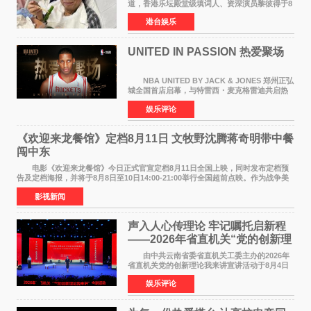
道，香港乐坛殿堂级填词人、资深演员黎彼得于8
月5日上午因病离世，终年76岁。好友钟志光透
港台娱乐
露，黎彼得今年3月中风后便卧床休养，身体机能
持续衰退，最
UNITED IN PASSION 热爱聚场
NBA UNITED BY JACK & JONES 郑州正弘
城全国首店启幕，与特雷西・麦克格雷迪共启热
爱 2026 年7 月21 日，
娱乐评论
NBAUNITEDBYJACK&JONES 全国首店，于郑
州正弘城正式启幕。NBA 传奇球星
《欢迎来龙餐馆》定档8月11日 文牧野沈腾蒋奇明带中餐
闯中东
电影《欢迎来龙餐馆》今日正式官宣定档8月11日全国上映，同时发布定档预
告及定档海报，并将于8月8日至10日14:00-21:00举行全国超前点映。作为战争美
食大片，影片讲述的是中国厨师徐福（沈腾
影视新闻
声入人心传理论 牢记嘱托启新程
——2026年省直机关“党的创新理
论我来讲”宣讲活动圆满落幕
由中共云南省委省直机关工委主办的2026年
省直机关党的创新理论我来讲宣讲活动于8月4日
至5日在昆明举办。活动以 "牢记嘱托 感恩奋进
娱乐评论
开创云南发展新局面 "为主题，坚持以新时代中国
特色社会主义