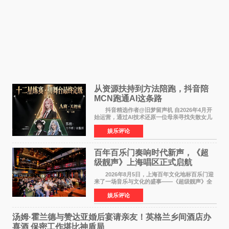
从资源扶持到方法陪跑，抖音陪
MCN跑通AI这条路
抖音精选作者@旧梦留声机 自2026年4月开
始运营，通过AI技术还原一位母亲寻找失散女儿
的故事，凭借强情感表达获得大量用户关注，发
娱乐评论
布仅21小时便获得超1亿曝光、超1000万互动。
此后，账号持续沿
百年百乐门奏响时代新声，《超
级靓声》上海唱区正式启航
2026年8月5日，上海百年文化地标百乐门迎
来了一场音乐与文化的盛事——《超级靓声》全
国励志音乐公益节目上海唱区新闻发布会暨启动
娱乐评论
仪式在此隆重举行。各界领导、嘉宾与媒体朋友
齐聚一堂，共同
汤姆·霍兰德与赞达亚婚后宴请亲友！英格兰乡间酒店办
喜酒 保密工作堪比神盾局