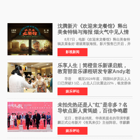
沈腾新片《欢迎来龙餐馆》释出
美食特辑与海报 烟火气中见人情
温暖
8月7日，电影《欢迎来龙餐馆》释出美食特
辑及菜备好 请就胃版海报。影片预售已开启，并
将于8月8日至10日14:00-21:00举行全国超前点
影视新闻
映。电影《欢迎来龙餐馆》作为战争美食喜剧大
片，讲述了中国
乐享人生｜简橙音乐新课启航，
教育部音乐课程研发专家Andy老
师重磅入驻领航银龄琴声
导语 截至2024年底，我国60岁及以上人
口已突破3 1亿，占总人口比重达22%，银发群体
的精神文化需求日益凸显。2024年1月，国务院办
娱乐评论
公厅印发《关于发展银发经济增进老年人福祉的
意见》——这是
未拍先热还是人“红”是非多？名
导钦点新人黄筠媞，百佳争鸣霸
气回应
近日，曾获金鸡奖、华表奖提名的导演李麒
麟正式公布新片《有凤来仪》主创阵容。李麒麟
早年凭电影《华容道》获得金鸡奖、华表奖提
娱乐评论
名，此后长期参与国内外电影制作，其担任制片
人参与的作品亦曾