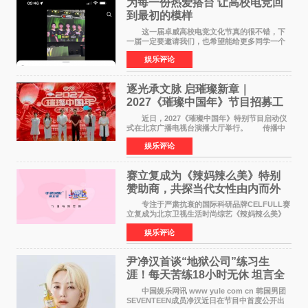
为每一份热爱搭台 让高校电竞回
到最初的模样
这一届卓威高校电竞文化节真的很不错，下
一届一定要邀请我们，也希望能给更多同学一个
来到现场的机会。 2026卓威高校电竞文化节
娱乐评论
已经落下帷幕，在活动结束后，仍有不少高校电
竞社负责人和现
逐光承文脉 启璀璨新章｜
2027《璀璨中国年》节目招募工
作圆满启动
近日，2027《璀璨中国年》特别节目启动仪
式在北京广播电视台演播大厅举行。 传播中
华优秀传统文化，弘扬纯正国风艺术，打造高规
娱乐评论
格、高质感、正能量的文艺盛典，是璀璨中国年
矢志不渝的初心
赛立复成为《辣妈辣么美》特别
赞助商，共探当代女性由内而外
活力美
专注于严肃抗衰的国际科研品牌CELFULL赛
立复成为北京卫视生活时尚综艺《辣妈辣么美》
的特别赞助商,明星辣妈袁咏仪倾情参与，向广大
娱乐评论
都市女性传递健康生活新主张，寄语当代女性在
家庭与自我之间
尹净汉首谈“地狱公司”练习生
涯！每天苦练18小时无休 坦言全
靠成员撑过来
中国娱乐网讯 www yule com cn 韩国男团
SEVENTEEN成员净汉近日在节目中首度公开出