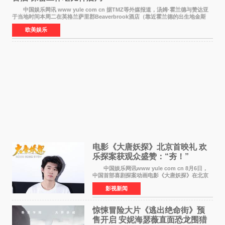
中国娱乐网讯 www yule com cn 据TMZ等外媒报道，汤姆·霍兰德与赞达亚
于当地时间本周二在英格兰萨里郡Beaverbrook酒店（靠近霍兰德的出生地金斯
顿）举办婚宴，邀请家人与朋友们喝喜酒，庆祝
欧美娱乐
电影《大唐妖探》北京首映礼 欢
乐探案获观众盛赞：“夯！”
中国娱乐网讯www yule com cn 8月6日，
中国首部喜剧探案动画电影《大唐妖探》在北京
举办电影首映礼。导演程腾、联合导演黄珉、总
影视新闻
制片人曹紫建、制片人李莹莹，配音导演张喆，
对白指导程寅，领
惊悚冒险大片《逃出绝命街》预
售开启 安妮海瑟薇直面恐龙围猎