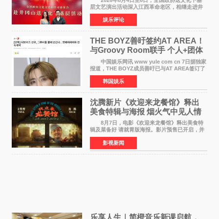
层文艺演出活动深入江西革命老区，相继走进井
冈山、于都长征出发地、瑞金三地。由全国政协
娱乐评论
文化文史和学习委员会副主任、甘肃省政协原主
席欧阳坚率团，一
THE BOYZ善旴签约AT AREA！
与Groovy Room联手 个人+团体
活动并行
中国娱乐网讯 www yule com cn 7日据独家
报道，THE BOYZ成员善旴已与AT AREA签订了
专属合约。AT AREA是由知名制作人组合
韩国娱乐
Groovy Room创立的hip-hop厂牌，旗下拥有多
位实力派音乐人，在韩
沈腾新片《欢迎来龙餐馆》释出
美食特辑与海报 烟火气中见人情
温暖
8月7日，电影《欢迎来龙餐馆》释出美食特
辑及菜备好 请就胃版海报。影片预售已开启，并
将于8月8日至10日14:00-21:00举行全国超前点
影视新闻
映。电影《欢迎来龙餐馆》作为战争美食喜剧大
片，讲述了中国
乐享人生｜简橙音乐新课启航，