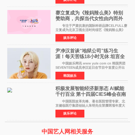
格、高质感、正能量的文艺盛典，是璀璨中国年
矢志不渝的初心
赛立复成为《辣妈辣么美》特别
赞助商，共探当代女性由内而外
活力美
专注于严肃抗衰的国际科研品牌CELFULL赛
立复成为北京卫视生活时尚综艺《辣妈辣么美》
的特别赞助商,明星辣妈袁咏仪倾情参与，向广大
娱乐评论
都市女性传递健康生活新主张，寄语当代女性在
家庭与自我之间
尹净汉首谈“地狱公司”练习生
涯！每天苦练18小时无休 坦言全
靠成员撑过来
中国娱乐网讯 www yule com cn 韩国男团
SEVENTEEN成员净汉近日在节目中首度公开出
道前的残酷练习生经历，并提及经纪公司Pledis
韩国娱乐
娱乐，引发广泛关注。 在8月2日播出的日本
TBS综艺节目《周
积极发展智能经济新形态 Al赋能
千行百业 第十四届CIES峰会在南
京盛大召开
中国医院改革先锋、著名医院管理专家、北
京健临医疗集团创始人朱明先生荣膺两项年度大
奖 2026年7月31日，盛夏金陵，长江之畔，
娱乐评论
以重落地·真务实·强链接为主题的2026&lsquo;人
工智能+&rsquo
中国艺人网相关服务