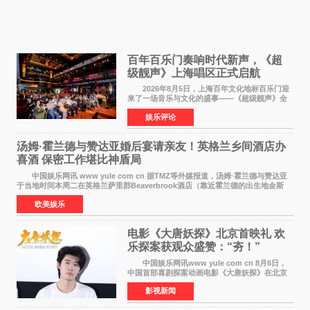
百年百乐门奏响时代新声，《超
级靓声》上海唱区正式启航
2026年8月5日，上海百年文化地标百乐门迎
来了一场音乐与文化的盛事——《超级靓声》全
国励志音乐公益节目上海唱区新闻发布会暨启动
娱乐评论
仪式在此隆重举行。各界领导、嘉宾与媒体朋友
齐聚一堂，共同
汤姆·霍兰德与赞达亚婚后宴请亲友！英格兰乡间酒店办
喜酒 保密工作堪比神盾局
中国娱乐网讯 www yule com cn 据TMZ等外媒报道，汤姆·霍兰德与赞达亚
于当地时间本周二在英格兰萨里郡Beaverbrook酒店（靠近霍兰德的出生地金斯
顿）举办婚宴，邀请家人与朋友们喝喜酒，庆祝
欧美娱乐
电影《大唐妖探》北京首映礼 欢
乐探案获观众盛赞：“夯！”
中国娱乐网讯www yule com cn 8月6日，
中国首部喜剧探案动画电影《大唐妖探》在北京
举办电影首映礼。导演程腾、联合导演黄珉、总
影视新闻
制片人曹紫建、制片人李莹莹，配音导演张喆，
对白指导程寅，领