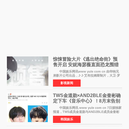
惊悚冒险大片《逃出绝命街》预
售开启 安妮海瑟薇直面恐龙围猎
中国娱乐网讯www yule com cn 由华纳兄
弟影片公司出品，J·J·艾布拉姆斯制片，大卫·罗
伯特·米切尔执导，好莱坞巨星安妮·海瑟薇和伊万
影视新闻
·麦克格雷格领衔主演的2026暑期惊悚冒险大片
《逃出绝
TWS金道勋×AND2BLE金奎彬确
定下车《音乐中心》！8月末告别
MC席位
中国娱乐网讯 www yule com cn 7日据独家
报道，TWS成员金道勋与AND2BLE成员金奎彬
将于8月离开《音乐中心》MC的位置。 金道
韩国娱乐
勋与金奎彬于去年3月与H2H A-NA一起被选为
《音乐中心》MC，约1