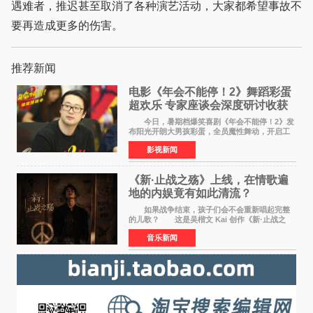
遇难者，推迟甚至取消了各种演艺活动，大家都希望事故不
要再造成更多的伤害。
推荐新闻
电影《年会不能停！2》舞蹈彩蛋
超欢乐 专家座谈会深度研讨收获
满满
今日，暑期档爆笑喜剧《年会不能停！2》发
布阳光开朗大男孩彩蛋，全员魔性舞动，开启工
位狂欢模式。影片于昨日同步举办专家座谈会，
影视新闻
导演董润年、总制片人应萝佳出席现场，与一众
业内、学界专家
《新·止战之殇》上线，在情歌遍
地的内娱竟有如此清流？
如果战争结束，孩子们会不会重新唱起完整
的儿歌？ 这是吴楷文 Kai 创作《新·止战之
殇》时最初的想法。 从伊朗相关冲突引发的
音乐新闻
地区局势，到世界各地仍在发生的动荡与不安，
战争从来不只