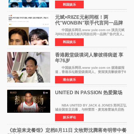
BOYZ组合活动，并且已经完成了组合团体活动
韩国娱乐
签约。目前正在新生厂牌下进行活动准备。尚未
离开THE BOYZ原所
元斌×RIIZE元彬同框！两
代“WONBIN”联手代言同一品牌
颜值天花板合体
中国娱乐网讯 www yule com cn 演员元斌
与RIIZE成员元彬共同担任同一品牌广告代言人。
6日据独家报道，继演员元斌之后，RIIZE元彬最
韩国娱乐
近也被选为某在线中介平台A公司的共同广告代言
人，两人将作
香港殿堂级填词人黎彼得病逝 享
年76岁​
中国娱乐网讯 www yule com cn 据港媒报
道，香港乐坛殿堂级填词人、资深演员黎彼得于8
月5日上午因病离世，终年76岁。好友钟志光透
港台娱乐
露，黎彼得今年3月中风后便卧床休养，身体机能
持续衰退，最
UNITED IN PASSION 热爱聚场
NBA UNITED BY JACK & JONES 郑州正弘
城全国首店启幕，与特雷西・麦克格雷迪共启热
爱 2026 年7 月21 日，
娱乐评论
NBAUNITEDBYJACK&JONES 全国首店，于郑
州正弘城正式启幕。NBA 传奇球星
《欢迎来龙餐馆》定档8月11日 文牧野沈腾蒋奇明带中餐