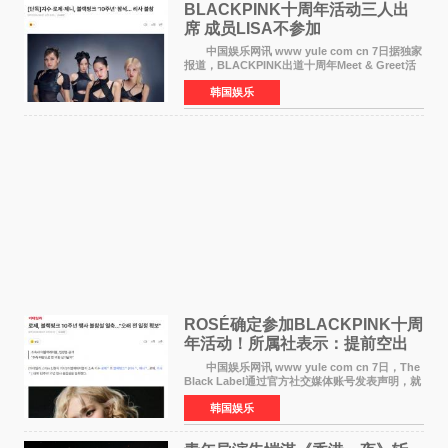
BLACKPINK十周年活动三人出
席 成员LISA不参加
中国娱乐网讯 www yule com cn 7日据独家
报道，BLACKPINK出道十周年Meet & Greet活
动将由智秀、ROS&Eacute;、JENNIE出席，
韩国娱乐
LISA将缺席。 此前BLACKPINK所属社YG并
未为组合出道十周年做
ROSÉ确定参加BLACKPINK十周
年活动！所属社表示：提前空出
了时间
中国娱乐网讯 www yule com cn 7日，The
Black Label通过官方社交媒体账号发表声明，就
近期网络上关于ROS&Eacute;个人行程及是否参
韩国娱乐
加BLACKPINK出道纪念活动的种种猜测作出正
式回应。 Th