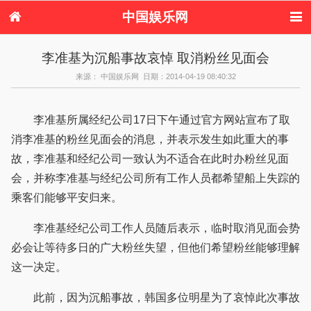
中国娱乐网
首页
新闻
女性
内地娱乐
李准基为沉船事故哀悼 取消粉丝见面会
港台娱乐
日本娱乐
韩国娱乐
欧美娱乐
来源： 中国娱乐网 日期：2014-04-19 08:40:32
体育花边
音乐新闻
影视新闻
内地明星八卦
港台明星八卦
日本韩国明星
欧美明星八卦
娱乐评论
八卦
李准基所属经纪公司17日下午通过官方网站宣布了取
消李准基的粉丝见面会的消息，并表示发生如此重大的事
故，李准基和经纪公司一致认为不适合在此时办粉丝见面
会，并称李准基与经纪公司所有工作人员都希望船上失踪的
乘客们能够平安归来。
李准基经纪公司工作人员随后表示，临时取消见面会势
必会让等待多日的广大粉丝失望，但他们希望粉丝能够理解
这一决定。
此前，因为沉船事故，韩国多位明星为了哀悼此次事故