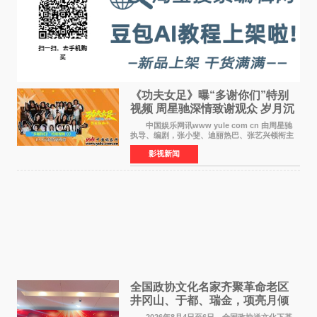
《功夫女足》曝“多谢你们”特别
视频 周星驰深情致谢观众 岁月沉
淀不灭初心
中国娱乐网讯www yule com cn 由周星驰
执导、编剧，张小斐、迪丽热巴、张艺兴领衔主
演，刘嘉玲、佐藤健特别出演，艾米、雪野、蔡
影视新闻
思贝、胡予安、倪好特别介绍的喜剧电影《功夫
女足》释出多谢你
全国政协文化名家齐聚革命老区
井冈山、于都、瑞金，项亮月倾
情献唱《桃花谣》致敬红色沃土
2026年8月4日至6日，全国政协送文化下基