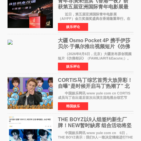
青年导演朱愷淇《香港一夜》斩
获第五届亚洲国际青年电影展最
佳剧本改编奖
近日，第五届亚洲国际青年电影展
（AIYFF）金兰奖颁奖盛典在香港隆重举行。在
这场汇聚数百位海内外电影人、文化界人士及媒
娱乐评论
体代表的亚洲青年影视盛会上，香港本土电影
《香港一夜》（Dawn in Ho
大疆 Osmo Pocket 4P 携手伊莎
贝尔·于佩尔推出视频短片《仿佛
相识》
（2026年8月6日，北京）大疆发布原创视频
短片《仿佛相识》（FAMILIARIT&Eacute;）。
视频短片由戛纳国际电影节最佳女演员伊莎贝尔·
娱乐评论
于佩尔（Isabelle Huppert）主演，全程使用大
疆首款双主摄口
CORTIS马丁综艺首秀大放异彩！
自曝“是时候开启马丁热潮了” 北
美巡演火热进行中
中国娱乐网讯 www yule com cn CORTIS
成员马丁在出道后首次出演主流电视台综艺节
目，展现了多才多艺的魅力。 马丁出演了5日
韩国娱乐
播出的MBC《Radio Star》Fashion与Passion
之间，I&lsquo;m
THE BOYZ以9人组签约新生厂
牌！NEW暂时缺席 组合活动将坚
定不移继续
中国娱乐网讯 www yule com cn 6日，
THE BOYZ表示：我们9人一致决定继续进行THE