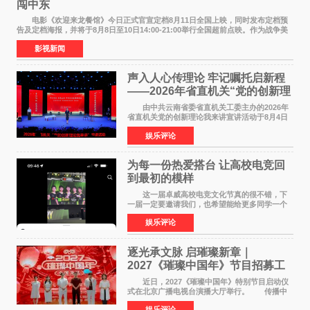
闯中东
电影《欢迎来龙餐馆》今日正式官宣定档8月11日全国上映，同时发布定档预
告及定档海报，并将于8月8日至10日14:00-21:00举行全国超前点映。作为战争美
食大片，影片讲述的是中国厨师徐福（沈腾
影视新闻
声入人心传理论 牢记嘱托启新程
——2026年省直机关“党的创新理
论我来讲”宣讲活动圆满落幕
由中共云南省委省直机关工委主办的2026年
省直机关党的创新理论我来讲宣讲活动于8月4日
至5日在昆明举办。活动以 "牢记嘱托 感恩奋进
娱乐评论
开创云南发展新局面 "为主题，坚持以新时代中国
特色社会主义
为每一份热爱搭台 让高校电竞回
到最初的模样
这一届卓威高校电竞文化节真的很不错，下
一届一定要邀请我们，也希望能给更多同学一个
来到现场的机会。 2026卓威高校电竞文化节
娱乐评论
已经落下帷幕，在活动结束后，仍有不少高校电
竞社负责人和现
逐光承文脉 启璀璨新章｜
2027《璀璨中国年》节目招募工
作圆满启动
近日，2027《璀璨中国年》特别节目启动仪
式在北京广播电视台演播大厅举行。 传播中
华优秀传统文化，弘扬纯正国风艺术，打造高规
娱乐评论