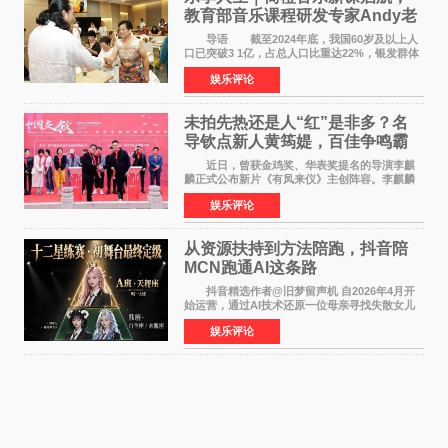
教育部音乐课程研发专家Andy老
师重磅入驻领航银龄琴声
导语 截至2024年底，我国60岁及以上人
口已突破3 1亿，占总人口比重达22%，银发群体
的精神文化需求日益凸显。2024年1月，国务院办
娱乐评论
公厅印发《关于发展银发经济增进老年人福祉的
意见》——这是
未拍先热还是人“红”是非多？名
导钦点新人黄筠媞，百佳争鸣霸
气回应
近日，曾获金鸡奖、华表奖提名的导演李麒
麟正式公布新片《有凤来仪》主创阵容。李麒麟
早年凭电影《华容道》获得金鸡奖、华表奖提
娱乐评论
名，此后长期参与国内外电影制作，其担任制片
人参与的作品亦曾
从资源扶持到方法陪跑，抖音陪
MCN跑通AI这条路
抖音精选作者@旧梦留声机 自2026年4月开
始运营，通过AI技术还原一位母亲寻找失散女儿
的故事，凭借强情感表达获得大量用户关注，发
娱乐评论
布仅21小时便获得超1亿曝光、超1000万互动。
此后，账号持续沿