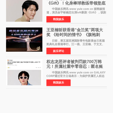
《Gift》！化身棒球教练带领垫底
球队逆袭
中国娱乐网讯 www yule com cn 据韩媒报
道，演员金宇彬确定出演tvN新剧《Gift》，该剧
预计将于下半年播出，引发观众高度期待。
韩国娱乐
本剧改编自同名网络漫画，讲述一位经历意外事
故后获得特殊
王亚楠斩获香港“金兰奖”两项大
奖 《给时间的情书》《旗袍刺
客》双双获肯定
日前，第五届亚洲国际青年电影展金兰奖颁
奖典礼在香港举行。江一燕、王亚楠、于文文、
李东学等知名演员出席活动。著名演员、导演王
娱乐评论
亚楠凭借音乐故事片《给时间的情书》和院线电
影《旗袍刺客》
权志龙恶评者被判罚款700万韩
元！所属社重申零容忍：匿名账
号也难逃刑责
中国娱乐网讯 www yule com cn GALAXY
CORP通过官方立场表示：为保护所属艺人权志
龙的名誉和权益，将持续对网络上发生的名誉损
韩国娱乐
害、散布虚假事实、侮辱、恶意诽谤等行为采取
法律应对措施。