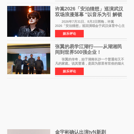
苗翠（中岛瑠菜
许嵩2026「安泊猜想」巡演武汉
双场浪漫落幕 “以音乐为引 解锁
江城记忆”
2026年7月31日、8月2日两晚，许嵩
2026「安泊猜想」巡回演唱会于武汉体育中心主
体育场盛大开唱。许嵩与数万歌迷在此相聚，从
娱乐评论
浪漫惬意的舞台设计到充满诚意与惊喜的现场互
动，共同开启了一场关于
张翼的易学江湖行——从湖湘民
间到世界500强企业！
张翼的传奇，始于湖南长沙一个普通却又不
凡的家庭。说其普通，是因为那里有世俗的烟火
气；说其不凡，是因为家中有一位洞悉天地玄机
娱乐评论
的长者——他的爷爷。作为当地的风水师，爷爷
是张翼走进易学
金宇彬确认出演tvN新剧