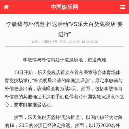
中国娱乐网
首页
新闻
女性
内地娱乐
李敏镐与朴信惠“推迟活动”VS乐天百货免税店“要
港台娱乐
日本娱乐
韩国娱乐
欧美娱乐
进行”
体育花边
音乐新闻
影视新闻
内地明星八卦
港台明星八卦
日本韩国明星
欧美明星八卦
娱乐评论
来源： 中国娱乐网 日期：2014-04-19 08:41:05
八卦
李敏镐与朴信惠处于尴尬境地，进退两难
18日开始，乐天免税店首次在首尔蚕室综合体育场体
育竞技场举行“韩流明星出演的家庭演唱会”，原定李敏镐与
朴信惠会出演，该演唱会将持续3天。然而，包括李敏镐与
朴信惠的其他确定出演歌手们也带着对韩国客轮沉没哀悼之
心，要求能够推迟活动。
然而，乐天免税店坚持“无法推迟”。以国内粉丝为对象
的19，20日的公演已经决定推迟。然而，以1万2000名外