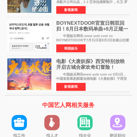
弟影片公司出品，J·J·艾布拉姆斯制片，大卫·罗
伯特·米切尔执导，好莱坞巨星安妮·海瑟薇、伊万
影视新闻
·麦克格雷格主演的2026年暑期惊悚恐龙大片《逃
出绝命
BOYNEXTDOOR官宣日韩双回
归！8月日本数码单曲+9月正规一
辑改版
中国娱乐网讯 www yule com cn
BOYNEXTDOOR于7月31日至8月2日在釜山社稷
室内体育馆举办了BOYNEXTDOOR TOUR
韩国娱乐
&lsquo;KNOCK ON Vol 2&rsquo; IN
BUSAN，与当地粉丝共度难忘时光。 在演
电影《大唐妖探》西安特别放映
开启古城合家欢奇幻冒险！
中国娱乐网讯www yule com cn 8月2日，
中国首部喜剧探案动画电影《大唐妖探》于西安
举办特别放映活动。活动面向西安市民及广大游
影视新闻
客开放超前观影，让一众观众率先奔赴一场新奇
欢乐的大唐探案之
中国艺人网相关服务
找工作
找人才
找企业
附近职位