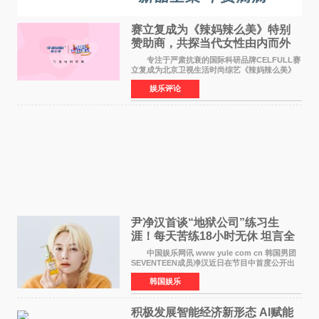
赛立复成为《辣妈辣么美》特别
赞助商，共探当代女性由内而外
活力美
专注于严肃抗衰的国际科研品牌CELFULL赛
立复成为北京卫视生活时尚综艺《辣妈辣么美》
的特别赞助商,明星辣妈袁咏仪倾情参与，向广大
娱乐评论
都市女性传递健康生活新主张，寄语当代女性在
家庭与自我之间
尹净汉首谈“地狱公司”练习生
涯！每天苦练18小时无休 坦言全
靠成员撑过来
中国娱乐网讯 www yule com cn 韩国男团
SEVENTEEN成员净汉近日在节目中首度公开出
道前的残酷练习生经历，并提及经纪公司Pledis
韩国娱乐
娱乐，引发广泛关注。 在8月2日播出的日本
TBS综艺节目《周
积极发展智能经济新形态 Al赋能