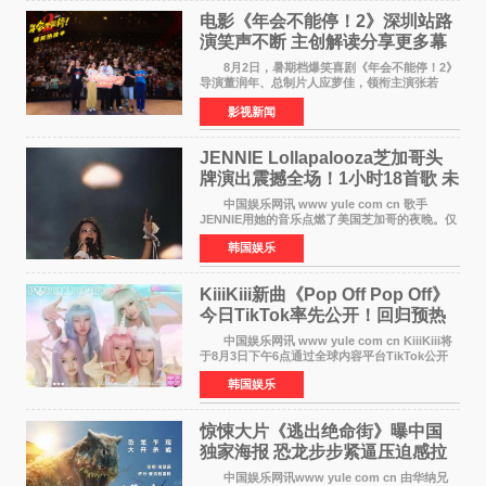
电影《年会不能停！2》深圳站路
演笑声不断 主创解读分享更多幕
后创作
8月2日，暑期档爆笑喜剧《年会不能停！2》
导演董润年、总制片人应萝佳，领衔主演张若
昀、白客，主演酷酷的滕出席深圳路演，与观众
影视新闻
近距离趣味互动，畅聊创作细节与名场面，一路
笑声不断。影片讲
JENNIE Lollapalooza芝加哥头
牌演出震撼全场！1小时18首歌 未
发行新曲首度公开
中国娱乐网讯 www yule com cn 歌手
JENNIE用她的音乐点燃了美国芝加哥的夜晚。仅
需1小时，就足以证明K-pop女性solo艺人首次登
韩国娱乐
上Lollapalooza这一头衔的分量。她向世人展示
了为何自己能作为世
KiiiKiii新曲《Pop Off Pop Off》
今日TikTok率先公开！回归预热
全面启动
中国娱乐网讯 www yule com cn KiiiKiii将
于8月3日下午6点通过全球内容平台TikTok公开
将于10日发行的迷你三辑《WhyKiiiKiii》主打歌
韩国娱乐
〈Pop Off Pop Off〉的挑战视频，率先公开部分
音源和亮
惊悚大片《逃出绝命街》曝中国
独家海报 恐龙步步紧逼压迫感拉
满
中国娱乐网讯www yule com cn 由华纳兄