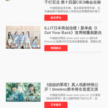
千行百业 第十四届CIES峰会在南
京盛大召开
中国医院改革先锋、著名医院管理专家、北
京健临医疗集团创始人朱明先生荣膺两项年度大
奖 2026年7月31日，盛夏金陵，长江之畔，
娱乐评论
以重落地·真务实·强链接为主题的2026&lsquo;人
工智能+&rsquo
ILLIT日本再创佳绩！新单曲《I
Got Your Back》首周销量刷新自
身纪录
中国娱乐网讯 www yule com cn 据日本
Oricon公信榜8月5日发布的最新数据，韩国女团
ILLIT在日本发行的第二张单曲《I Got Your
韩国娱乐
Back》首周销量达到71,009张，成功跻身最新一
期周单曲排行
《姐姐的翠君》真人电影特报公
开！timelesz桥本将生首度主演
12月4日上映
中国娱乐网讯 www yule com cn 少女漫画
《姐姐的翠君》真人电影特报于近日公开，由
timelesz成员桥本将生担任主演，这也是他首次
日本娱乐
担任电影主演，引发高度关注。 女高中生咲