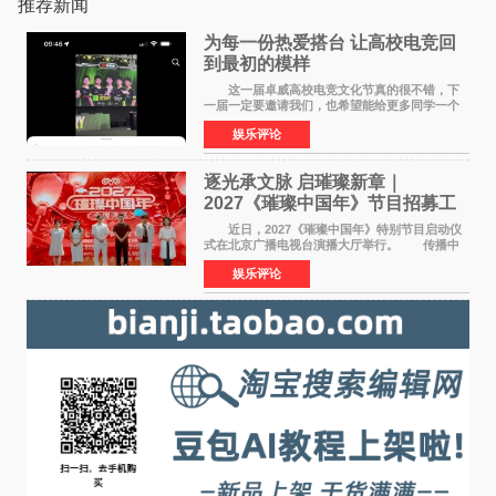
推荐新闻
为每一份热爱搭台 让高校电竞回
到最初的模样
这一届卓威高校电竞文化节真的很不错，下
一届一定要邀请我们，也希望能给更多同学一个
来到现场的机会。 2026卓威高校电竞文化节
娱乐评论
已经落下帷幕，在活动结束后，仍有不少高校电
竞社负责人和现
逐光承文脉 启璀璨新章｜
2027《璀璨中国年》节目招募工
作圆满启动
近日，2027《璀璨中国年》特别节目启动仪
式在北京广播电视台演播大厅举行。 传播中
华优秀传统文化，弘扬纯正国风艺术，打造高规
娱乐评论
格、高质感、正能量的文艺盛典，是璀璨中国年
矢志不渝的初心