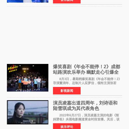
Creative Awards白金奖（Platinum Winner）、
英国London Design
爆笑喜剧《年会不能停！2》成都
站路演欢乐举办 幽默走心引爆全
场共鸣
8月3日，暑期档爆笑喜剧《年会不能停！2》
导演董润年、总制片人应萝佳，领衔主演张若
昀、白客，惊喜出演庄达菲，特别主演孙艺洲，
影视新闻
特别出演田雨，友情出演欧阳奋强出席成都路
演，与观众近距离互
演员凌嘉出道四周年，刘诗语和
陆雪琪成为其代表角色
2022年6月27日，演员凌嘉主演的电影《辣
妈犟爸》央视电影频道黄金时段首播。其后，该
电影在央视电影频道多次复播（2022年8月10
娱乐评论
日，2022年9月30日，2023年7月17日，2025年7