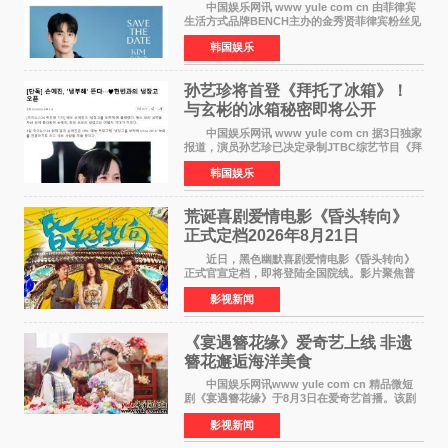
中国娱乐网讯 www yule com cn 由菲律宾
生活方式品牌BENCH主办的金秀贤菲律宾粉丝见
面会，将于10月2日在马尼拉SM Mall of
韩国娱乐
Asia（MOA）竞技场举行，预计规模达2万人。
这也是金秀贤自去年陷
孙艺珍将首登《拜托了冰箱》！
与玄彬的冰箱秘密即将公开
中国娱乐网讯 www yule com cn 据3日独家
报道，演员孙艺珍已决定录制JTBC综艺节目《拜
托了冰箱》，目前正在协调具体细节。这是孙艺
韩国娱乐
珍首次公开个人冰箱，也是她婚后首次以玄彬的
妻子身份参与
荒诞喜剧爱情电影《昏头转向》
正式定档2026年8月21日
近日，黑色幽默喜剧爱情电影《昏头转向》
正式官宣定档，即将登陆全国院线。影片聚焦普
通人的荒诞生活，以戏谑诙谐的镜头语言、反转
影视新闻
不断的剧情，融合爆笑喜剧与细腻爱情元素，打
造出一部接地气
《宴遇簪花缘》爱奇艺上线 非遗
簪花邂逅海洋美食
中国娱乐网讯www yule com cn 精品微短
剧《宴遇簪花缘》于8月3日在爱奇艺首播。该剧
是泉州荣膺世界美食之都后推出的首部美食主题
影视新闻
文旅微短剧，实力派演员孙茜特别出演簪花非遗
传承人，她曾参演