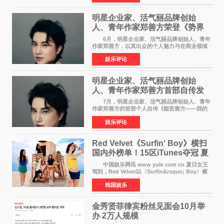
月14日）。除了多次复
明星企业家、活气丽品牌创始
人、青年作家郑善方荣登《势界
POWERCIRCLES》6月刊
6月，明星企业家、活气丽品牌创始人、青年
作家郑善方，以其出众的个人魅力与在商业领域
的卓越建树，成功登上《势界
娱乐评论
POWERCIRCLES》，展现了他在时尚与商业领
域的双重影响力。 明星企业家、青
明星企业家、活气丽品牌创始
人、青年作家郑善方首部自传发
布， 书写跨界创业者的成长答卷
7月，明星企业家、活气丽品牌创始人、青年
作家郑善方的首部个人自传《能言善方——我的
跨界人生》正式发行。这本书以他的人生轨迹为
娱乐评论
脉络，首次完整公开了从逐梦少年到横跨美业、
公益等多领域的
Red Velvet《Surfin‘ Boy》横扫
国内外榜单！15区iTunes夺冠 夏
日女王强势回归
中国娱乐网讯 www yule com cn 夏日女王
驾到，Red Velvet以〈Surfin&rsquo; Boy〉横
扫国内外榜单，获得音乐粉丝的热烈反响。
韩国娱乐
Red Velvet于3日发行了夏日迷你专辑《Velvet
Summer》，
金秀贤菲律宾粉丝见面会10月举
办 2万人规模