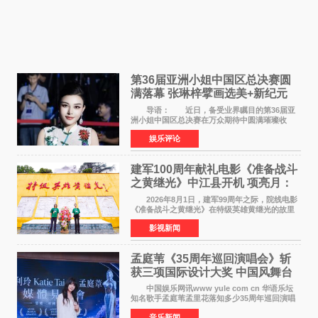
第36届亚洲小姐中国区总决赛圆
满落幕 张琳梓擘画选美+新纪元
导语： 近日，备受业界瞩目的第36届亚
洲小姐中国区总决赛在万众期待中圆满璀璨收
官。整场盛典汇聚万千芳华，不仅完成了新一届
娱乐评论
美丽代言人的加冕选拔，更在行业发展层面带来
颠覆性突破。活动
建军100周年献礼电影《准备战斗
之黄继光》中江县开机 项亮月：
以光影为笔，书写英雄赞歌
2026年8月1日，建军99周年之际，院线电影
《准备战斗之黄继光》在特级英雄黄继光的故里
——四川省德阳市中江县黄继光出生地正式开
影视新闻
机。本片出品人、总制片人项亮月主持开机仪
式，&zwnj;特级英雄
孟庭苇《35周年巡回演唱会》斩
获三项国际设计大奖 中国风舞台
美学获全球认可
中国娱乐网讯www yule com cn 华语乐坛
知名歌手孟庭苇孟里花落知多少35周年巡回演唱
会再传喜讯。该演唱会先后荣获美国MUSE
音乐新闻