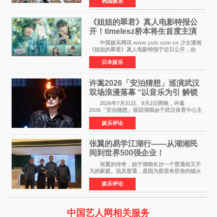
韩国娱乐
Back》首周销量达到71,009张，成功跻身最新一
期周单曲排行
《姐姐的翠君》真人电影特报公
开！timelesz桥本将生首度主演
12月4日上映
中国娱乐网讯 www yule com cn 少女漫画
《姐姐的翠君》真人电影特报于近日公开，由
timelesz成员桥本将生担任主演，这也是他首次
日本娱乐
担任电影主演，引发高度关注。 女高中生咲
苗翠（中岛瑠菜
许嵩2026「安泊猜想」巡演武汉
双场浪漫落幕 “以音乐为引 解锁
江城记忆”
2026年7月31日、8月2日两晚，许嵩
2026「安泊猜想」巡回演唱会于武汉体育中心主
体育场盛大开唱。许嵩与数万歌迷在此相聚，从
娱乐评论
浪漫惬意的舞台设计到充满诚意与惊喜的现场互
动，共同开启了一场关于
张翼的易学江湖行——从湖湘民
间到世界500强企业！
张翼的传奇，始于湖南长沙一个普通却又不
凡的家庭。说其普通，是因为那里有世俗的烟火
气；说其不凡，是因为家中有一位洞悉天地玄机
娱乐评论
的长者——他的爷爷。作为当地的风水师，爷爷
是张翼走进易学
中国艺人网相关服务