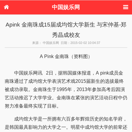
中国娱乐网
首页
新闻
女性
内地娱乐
Apink 金南珠成15届成均馆大学新生 与宋仲基-郑
港台娱乐
日本娱乐
韩国娱乐
欧美娱乐
秀晶成校友
体育花边
音乐新闻
影视新闻
内地明星八卦
港台明星八卦
日本韩国明星
欧美明星八卦
娱乐评论
来源： 中国娱乐网 日期：2015-02-02 10:04:37
八卦
A Pink 金南珠（资料图）
中国娱乐网讯 2日，据韩国媒体报道，A pink成员金
南珠通过了成均馆大学表演艺术戏2015届新生的选拔最终
被成功录取。金南珠生于1995年，2013年参加高考后因演
艺活动推迟了大学学业。金南珠在紧张的演艺活动日程中仍
努力准备最终实现了目标。
成均馆大学是一所拥有六百多年辉煌历史的知名学府，
是韩国最具影响力的大学之一。明星中成均馆大学的前辈还