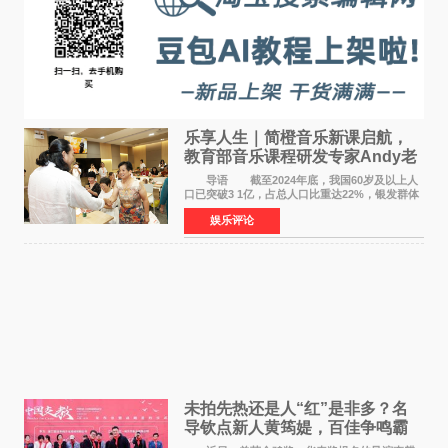
乐享人生｜简橙音乐新课启航，
教育部音乐课程研发专家Andy老
师重磅入驻领航银龄琴声
导语 截至2024年底，我国60岁及以上人
口已突破3 1亿，占总人口比重达22%，银发群体
的精神文化需求日益凸显。2024年1月，国务院办
娱乐评论
公厅印发《关于发展银发经济增进老年人福祉的
意见》——这是
未拍先热还是人“红”是非多？名
导钦点新人黄筠媞，百佳争鸣霸
气回应