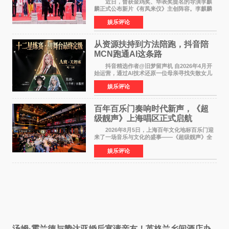
近日，曾获金鸡奖、华表奖提名的导演李麒
麟正式公布新片《有凤来仪》主创阵容。李麒麟
早年凭电影《华容道》获得金鸡奖、华表奖提
娱乐评论
名，此后长期参与国内外电影制作，其担任制片
人参与的作品亦曾
从资源扶持到方法陪跑，抖音陪
MCN跑通AI这条路
抖音精选作者@旧梦留声机 自2026年4月开
始运营，通过AI技术还原一位母亲寻找失散女儿
的故事，凭借强情感表达获得大量用户关注，发
娱乐评论
布仅21小时便获得超1亿曝光、超1000万互动。
此后，账号持续沿
百年百乐门奏响时代新声，《超
级靓声》上海唱区正式启航
2026年8月5日，上海百年文化地标百乐门迎
来了一场音乐与文化的盛事——《超级靓声》全
国励志音乐公益节目上海唱区新闻发布会暨启动
娱乐评论
仪式在此隆重举行。各界领导、嘉宾与媒体朋友
齐聚一堂，共同
汤姆·霍兰德与赞达亚婚后宴请亲友！英格兰乡间酒店办