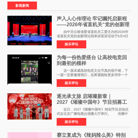
食大片，影片讲述的是中国厨师徐福（沈腾
影视新闻
声入人心传理论 牢记嘱托启新程
——2026年省直机关“党的创新理
论我来讲”宣讲活动圆满落幕
由中共云南省委省直机关工委主办的2026年
省直机关党的创新理论我来讲宣讲活动于8月4日
至5日在昆明举办。活动以 "牢记嘱托 感恩奋进
娱乐评论
开创云南发展新局面 "为主题，坚持以新时代中国
特色社会主义
为每一份热爱搭台 让高校电竞回
到最初的模样
这一届卓威高校电竞文化节真的很不错，下
一届一定要邀请我们，也希望能给更多同学一个
来到现场的机会。 2026卓威高校电竞文化节
娱乐评论
已经落下帷幕，在活动结束后，仍有不少高校电
竞社负责人和现
逐光承文脉 启璀璨新章｜
2027《璀璨中国年》节目招募工
作圆满启动
近日，2027《璀璨中国年》特别节目启动仪
式在北京广播电视台演播大厅举行。 传播中
华优秀传统文化，弘扬纯正国风艺术，打造高规
娱乐评论
格、高质感、正能量的文艺盛典，是璀璨中国年
矢志不渝的初心
赛立复成为《辣妈辣么美》特别