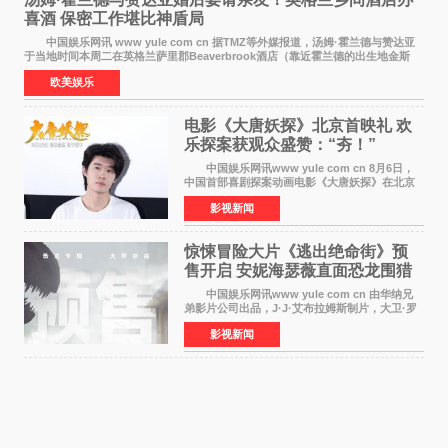
喜酒 保密工作堪比神盾局
中国娱乐网讯 www yule com cn 据TMZ等外媒报道，汤姆·霍兰德与赞达亚
于当地时间本周二在英格兰萨里郡Beaverbrook酒店（靠近霍兰德的出生地金斯
顿）举办婚宴，邀请家人与朋友们喝喜酒，庆祝
欧美娱乐
电影《大唐妖探》北京首映礼 欢
乐探案获观众盛赞：“夯！”
中国娱乐网讯www yule com cn 8月6日，
中国首部喜剧探案动画电影《大唐妖探》在北京
举办电影首映礼。导演程腾、联合导演黄珉、总
影视新闻
制片人曹紫建、制片人李莹莹，配音导演张喆，
对白指导程寅，领
惊悚冒险大片《逃出绝命街》预
售开启 安妮海瑟薇直面恐龙围猎
中国娱乐网讯www yule com cn 由华纳兄
弟影片公司出品，J·J·艾布拉姆斯制片，大卫·罗
伯特·米切尔执导，好莱坞巨星安妮·海瑟薇和伊万
影视新闻
·麦克格雷格领衔主演的2026暑期惊悚冒险大片
《逃出绝