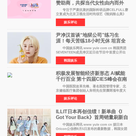
赞助商，共探当代女性由内而外
活力美
专注于严肃抗衰的国际科研品牌CELFULL赛
立复成为北京卫视生活时尚综艺《辣妈辣么美》
的特别赞助商,明星辣妈袁咏仪倾情参与，向广大
娱乐评论
都市女性传递健康生活新主张，寄语当代女性在
家庭与自我之间
尹净汉首谈“地狱公司”练习生
涯！每天苦练18小时无休 坦言全
靠成员撑过来
中国娱乐网讯 www yule com cn 韩国男团
SEVENTEEN成员净汉近日在节目中首度公开出
道前的残酷练习生经历，并提及经纪公司Pledis
韩国娱乐
娱乐，引发广泛关注。 在8月2日播出的日本
TBS综艺节目《周
积极发展智能经济新形态 Al赋能
千行百业 第十四届CIES峰会在南
京盛大召开
中国医院改革先锋、著名医院管理专家、北
京健临医疗集团创始人朱明先生荣膺两项年度大
奖 2026年7月31日，盛夏金陵，长江之畔，
娱乐评论
以重落地·真务实·强链接为主题的2026&lsquo;人
工智能+&rsquo
ILLIT日本再创佳绩！新单曲《I
Got Your Back》首周销量刷新自
身纪录
中国娱乐网讯 www yule com cn 据日本
Oricon公信榜8月5日发布的最新数据，韩国女团
ILLIT在日本发行的第二张单曲《I Got Your