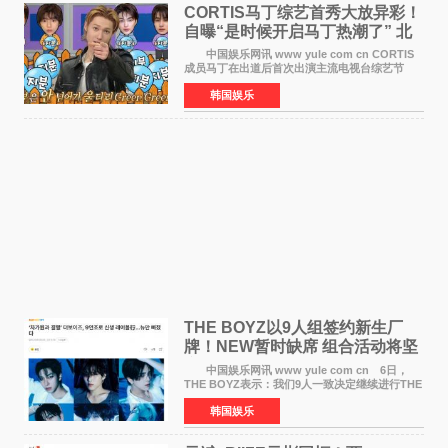
CORTIS马丁综艺首秀大放异彩！
自曝“是时候开启马丁热潮了” 北
美巡演火热进行中
中国娱乐网讯 www yule com cn CORTIS
成员马丁在出道后首次出演主流电视台综艺节
目，展现了多才多艺的魅力。 马丁出演了5日
韩国娱乐
播出的MBC《Radio Star》Fashion与Passion
之间，I&lsquo;m
THE BOYZ以9人组签约新生厂
牌！NEW暂时缺席 组合活动将坚
定不移继续
中国娱乐网讯 www yule com cn 6日，
THE BOYZ表示：我们9人一致决定继续进行THE
BOYZ组合活动，并且已经完成了组合团体活动
韩国娱乐
签约。目前正在新生厂牌下进行活动准备。尚未
离开THE BOYZ原所