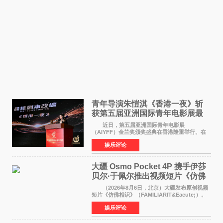
青年导演朱愷淇《香港一夜》斩
获第五届亚洲国际青年电影展最
佳剧本改编奖
近日，第五届亚洲国际青年电影展
（AIYFF）金兰奖颁奖盛典在香港隆重举行。在
这场汇聚数百位海内外电影人、文化界人士及媒
娱乐评论
体代表的亚洲青年影视盛会上，香港本土电影
《香港一夜》（Dawn in Ho
大疆 Osmo Pocket 4P 携手伊莎
贝尔·于佩尔推出视频短片《仿佛
相识》
（2026年8月6日，北京）大疆发布原创视频
短片《仿佛相识》（FAMILIARIT&Eacute;）。
视频短片由戛纳国际电影节最佳女演员伊莎贝尔·
娱乐评论
于佩尔（Isabelle Huppert）主演，全程使用大
疆首款双主摄口