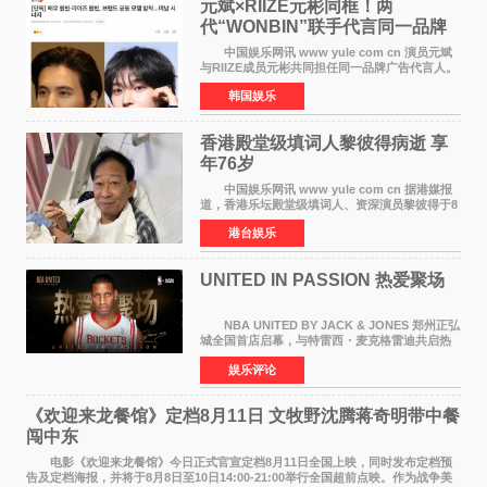
元斌×RIIZE元彬同框！两
代“WONBIN”联手代言同一品牌
颜值天花板合体
中国娱乐网讯 www yule com cn 演员元斌
与RIIZE成员元彬共同担任同一品牌广告代言人。
6日据独家报道，继演员元斌之后，RIIZE元彬最
韩国娱乐
近也被选为某在线中介平台A公司的共同广告代言
人，两人将作
香港殿堂级填词人黎彼得病逝 享
年76岁​
中国娱乐网讯 www yule com cn 据港媒报
道，香港乐坛殿堂级填词人、资深演员黎彼得于8
月5日上午因病离世，终年76岁。好友钟志光透
港台娱乐
露，黎彼得今年3月中风后便卧床休养，身体机能
持续衰退，最
UNITED IN PASSION 热爱聚场
NBA UNITED BY JACK & JONES 郑州正弘
城全国首店启幕，与特雷西・麦克格雷迪共启热
爱 2026 年7 月21 日，
娱乐评论
NBAUNITEDBYJACK&JONES 全国首店，于郑
州正弘城正式启幕。NBA 传奇球星
《欢迎来龙餐馆》定档8月11日 文牧野沈腾蒋奇明带中餐
闯中东
电影《欢迎来龙餐馆》今日正式官宣定档8月11日全国上映，同时发布定档预
告及定档海报，并将于8月8日至10日14:00-21:00举行全国超前点映。作为战争美