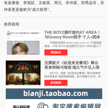
有裴勇俊、李珉廷、文根英、周元、宋仲基、郑秀晶等，宋
仲基更是被称为“成大校草”。
推荐新闻
THE BOYZ善旴签约AT AREA！
与Groovy Room联手 个人+团体
活动并行
中国娱乐网讯 www yule com cn 7日据独家
报道，THE BOYZ成员善旴已与AT AREA签订了
专属合约。AT AREA是由知名制作人组合
韩国娱乐
Groovy Room创立的hip-hop厂牌，旗下拥有多
位实力派音乐人，在韩
沈腾新片《欢迎来龙餐馆》释出
美食特辑与海报 烟火气中见人情
温暖
8月7日，电影《欢迎来龙餐馆》释出美食特
辑及菜备好 请就胃版海报。影片预售已开启，并
将于8月8日至10日14:00-21:00举行全国超前点
影视新闻
映。电影《欢迎来龙餐馆》作为战争美食喜剧大
片，讲述了中国