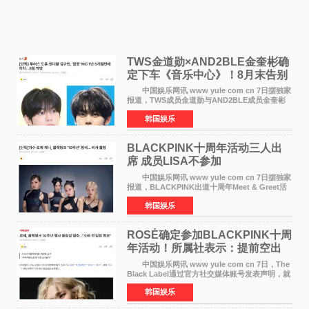
TWS金道勋×AND2BLE金奎彬确
定下车《音乐中心》！8月末告别
MC席位
中国娱乐网讯 www yule com cn 7日据独家
报道，TWS成员金道勋与AND2BLE成员金奎彬
将于8月离开《音乐中心》MC的位置。 金道
韩国娱乐
勋与金奎彬于去年3月与H2H A-NA一起被选为
《音乐中心》MC，约1
BLACKPINK十周年活动三人出
席 成员LISA不参加
中国娱乐网讯 www yule com cn 7日据独家
报道，BLACKPINK出道十周年Meet & Greet活
动将由智秀、ROS&Eacute;、JENNIE出席，
韩国娱乐
LISA将缺席。 此前BLACKPINK所属社YG并
未为组合出道十周年做
ROSÉ确定参加BLACKPINK十周
年活动！所属社表示：提前空出
了时间
中国娱乐网讯 www yule com cn 7日，The
Black Label通过官方社交媒体账号发表声明，就
近期网络上关于ROS&Eacute;个人行程及是否参
韩国娱乐
加BLACKPINK出道纪念活动的种种猜测作出正
式回应。 Th