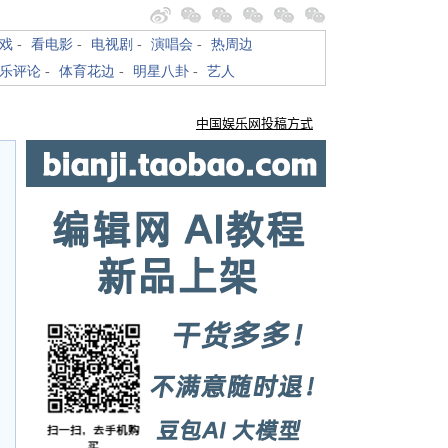
戏
-
看电影
-
电视剧
-
演唱会
-
热周边
乐评论
-
体育花边
-
明星八卦
-
艺人