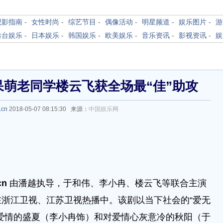
观影指南
-
女性时尚
-
综艺节目
-
偶像活动
-
明星频道
-
娱乐图片
-
游
港台娱乐
-
日本娱乐
-
韩国娱乐
-
欧美娱乐
-
音乐资讯
-
影视资讯
-
娱
呆萌老同学楼云飞获全场最“佳”助攻
.cn
2018-05-07 08:15:30 来源：
中国娱乐网
cn
由潘越执导，于和伟、李小冉、楼云飞等联合主演
浙江卫视、江苏卫视热播中。该剧以当下社会的“爱无
爱情的盛夏（李小冉饰）和对爱情心灰意冷的秋阳（于