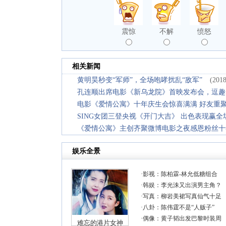
震惊
不解
愤怒
相关新闻
黄明昊秒变“军师”，全场咆哮扰乱“敌军”
(2018
孔连顺出席电影《新乌龙院》首映发布会，逗趣
电影《爱情公寓》十年庆生会惊喜满满 好友重聚引
SING女团三登央视《开门大吉》 出色表现赢全
《爱情公寓》主创齐聚微博电影之夜感恩粉丝十