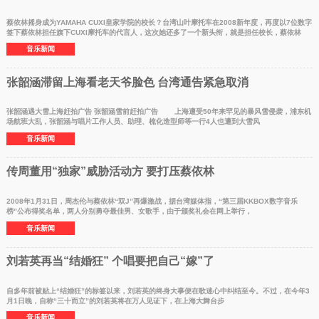
蔡依林摇身成为YAMAHA CUXI皇家学院的校长？台湾山叶摩托车在2008新年度，再度以7位数字
签下蔡依林担任旗下CUXI摩托车的代言人，这次她还多了一个新头衔，就是担任校长，蔡依林
音乐新闻
张韶涵滞留上海看老天爷脸色 台湾通告紧急取消
张韶涵遇大雪上海赶拍广告 张韶涵雪前赶拍广告 上海遭受50年来罕见的暴风雪侵袭，浦东机
场航班大乱，张韶涵与唱片工作人员、助理、梳化造型师等一行4人也遭到大雪风
音乐新闻
传周董用“独家”威胁活动方 要打压蔡依林
2008年1月31日，周杰伦与蔡依林“双J”再爆激战，据台湾媒体指，“第三届KKBOX数字音乐
榜”公布得奖名单，两人分别勇夺最佳男、女歌手，由于颁奖礼会在网上举行，
音乐新闻
刘若英再当“结婚狂” 个唱要把自己“嫁”了
自多年前被贴上“结婚狂”的标签以来，刘若英的终身大事便在歌迷心中纠结至今。不过，在今年3
月1日晚，自称“三十而立”的刘若英将在万人见证下，在上海大舞台步
音乐新闻