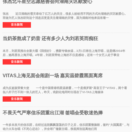
张杰北斗星空志愿慈善会向湖南灾区献爱心
张杰 近日湖南的雪灾牵动了亿万人的关注，很多人纷纷用不同的方式向湖南的灾区献爱心。
而做为艺人张杰听到这个消息后更是关注着湖南的灾情，因为湖南对他来说有着一
音乐新闻
当奶茶熬成了奶昔 还有多少人为刘若英而痴狂
本月，刘若英推出全新大碟《我很好》，携新专辑余温，3月1日将往上海开唱，这是继2004年
后，她再度在上海开唱。4年前，刘若英带给上海的不仅是感动，还有一个女艺人处于事业
音乐新闻
VITAS上海见面会闹剧一场 嘉宾温碧霞黑面离席
成为反盗版荣誉大使 一个是中国香港明星温碧霞，一个是俄罗斯“高音王子”VITAS，两个看
似八杆子打不到一块儿的艺人，昨天，戏剧化地同时出现在了VI-TAS上海媒体
音乐新闻
不畏天气严寒信乐团重出江湖 签唱会受歌迷热捧
一年多未发片的信乐团，在经过这段飘飘荡荡的日子之后，信乐团重整旗鼓，签约”大国翼星”，与
动力火车合唱《不死心还在》，并全球广徵新主唱，彻底挥别远离他们而