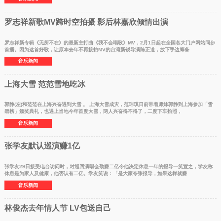
罗志祥新歌MV跨时空拍摄 影后林嘉欣倾情出演
罗志祥新专辑《无所不在》的最新主打曲《我不会唱歌》MV，2月1日起在全国各大门户网站同步
首播。因为这首好歌，让原本去年不再接拍MV的台湾新锐导演陈正道，放下手边筹备
音乐新闻
上海大雪 范范雪地吃冰
郭静(左)和范范在上海兴奋遇到大雪 。 上海大雪成灾，范玮琪日前带着师妹郭静到上海参加「雪
碧榜」颁奖典礼，也遇上当地今年首度大雪，两人兴奋得不得了，二度下车拍照，
音乐新闻
张学友默认巡演赚1亿
张学友29日接受电台访问时，对巡回演唱会劲赚二亿令他决定休息一年的报导一笑置之，学友称
休息是为家人及健康，他否认有二亿。学友笑说：「是大家夸张报导，如果这样就赚
音乐新闻
林俊杰去年情人节 LV包送自己