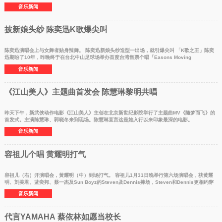
音乐新闻
披新娘头纱 陈奕迅K歌爆尖叫
陈奕迅演唱会上与女舞者贴身辣舞。 陈奕迅新娘头纱造型一出场，就引爆尖叫 「K歌之王」陈奕
迅期盼了10年，昨晚终于在台北中山足球场举办首度台湾售票个唱「Easons Moving
音乐新闻
《江山美人》主题曲首发会 陈慧琳黎明共唱
昨天下午，新武侠动作电影《江山美人》主创在北京新世纪影院举行了主题曲MV《随梦而飞》的
首发式。主演陈慧琳、郭晓冬来到现场。陈慧琳直言这是她入行以来印象最深的电影。
音乐新闻
容祖儿个唱 黄耀明打气
容祖儿（右）开演唱会，黄耀明（中）到场打气。 容祖儿1月31日晚举行第六场演唱会，获黄耀
明、刘美君、蓝奕邦、蔡一杰及Sun Boyz的Steven及Dennis捧场，Steven和Dennis更相约穿
大会T
音乐新闻
代言YAMAHA 蔡依林如愿当校长