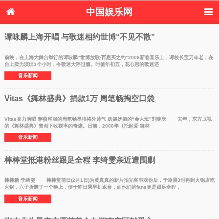
中国娱乐网
首页
新闻
女性
内地娱乐
谭咏麟上海开唱 与歌迷相约世博“不见不散”
港台娱乐
日本娱乐
韩国娱乐
欧美娱乐
体育花边
音乐新闻
影视新闻
内地明星八卦
前晚，在上海大舞台举行的谭咏麟“世博放歌·百思买之约”2008新春音乐上，谭校长宝刀未老，在
台上卖力演出3个小时，令歌迷大呼过瘾。时值年初五，花心思的歌迷还
港台明星八卦
日本韩国明星
欧美明星八卦
娱乐评论
音乐新闻
八卦
Vitas《舞林盛典》捐款1万 周笔畅掏空口袋
Vitas卖力演唱 穿燕尾服的周笔畅显得格外帅气 妖娆妩媚的“金大班”刘晓庆 去年，东方卫视
的《舞林盛典》曾创下收视率的奇迹。日前，2008年《托起爱·舞林
音乐新闻
棒棒堂抵港粉丝跟足全程 李绮雯亲近遭围剿
棒棒糖 李绮雯 棒棒堂前日(2月1日)为黄真真的新片拍完客串戏份后，于凌晨3时再到火锅店吃
火锅，六子折腾了一个晚上，便于昨日乘早机返台，而他们的fans更是跟足全程，
音乐新闻