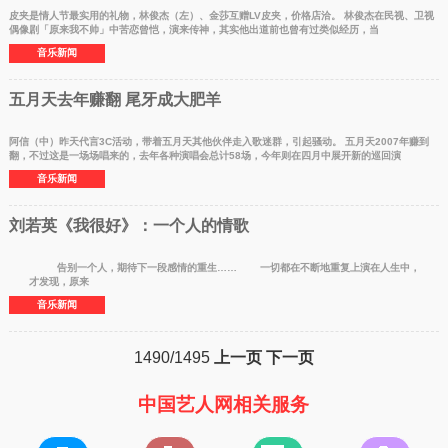
皮夹是情人节最实用的礼物，林俊杰（左）、金莎互赠LV皮夹，价格店洽。 林俊杰在民视、卫视
偶像剧「原来我不帅」中苦恋曾恺，演来传神，其实他出道前也曾有过类似经历，当
音乐新闻
五月天去年赚翻 尾牙成大肥羊
阿信（中）昨天代言3C活动，带着五月天其他伙伴走入歌迷群，引起骚动。 五月天2007年赚到
翻，不过这是一场场唱来的，去年各种演唱会总计58场，今年则在四月中展开新的巡回演
音乐新闻
刘若英《我很好》：一个人的情歌
告别一个人，期待下一段感情的重生…… 一切都在不断地重复上演在人生中，
才发现，原来
音乐新闻
1490/1495
上一页
下一页
中国艺人网相关服务