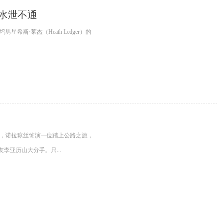
得水泄不通
·莱杰（Heath Ledger）的
里，诺拉琼丝饰演一位踏上公路之旅，
李亚历山大分手。只...