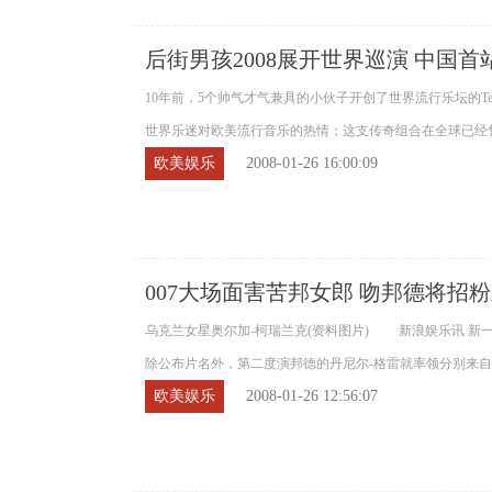
后街男孩2008展开世界巡演 中国首
10年前，5个帅气才气兼具的小伙子开创了世界流行乐坛的Te
世界乐迷对欧美流行音乐的热情；这支传奇组合在全球已经售
欧美娱乐
2008-01-26 16:00:09
007大场面害苦邦女郎 吻邦德将招
乌克兰女星奥尔加-柯瑞兰克(资料图片) 新浪娱乐讯 新
除公布片名外，第二度演邦德的丹尼尔-格雷就率领分别来自乌
欧美娱乐
2008-01-26 12:56:07