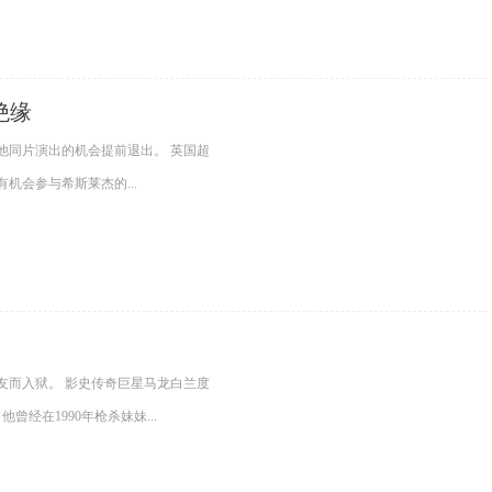
绝缘
他同片演出的机会提前退出。 英国超
机会参与希斯莱杰的...
友而入狱。 影史传奇巨星马龙白兰度
经在1990年枪杀妹妹...