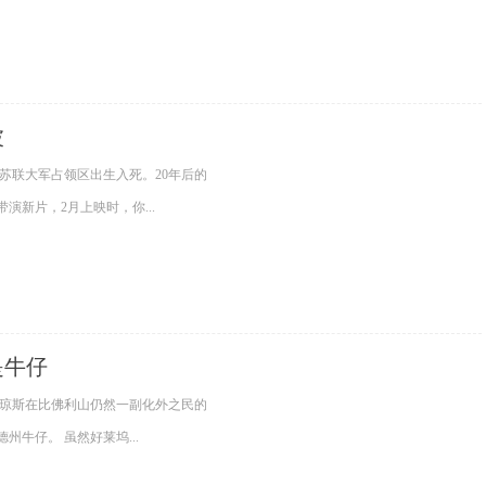
波
苏联大军占领区出生入死。20年后的
新片，2月上映时，你...
是牛仔
李琼斯在比佛利山仍然一副化外之民的
牛仔。 虽然好莱坞...