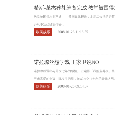
希斯-莱杰葬礼筹备完成 教堂被围
教堂被围得水泄不通 美国媒体报道，本周二去世的好莱坞男星希斯
葬礼事宜已经安排妥...
欧美娱乐
2008-01-26 11:18:55
诺拉琼丝想学戏 王家卫说NO
诺拉琼丝退出与男友七年的感情。 在电影「我的蓝莓夜」
寻求真爱的女孩，现实生活里，她却与交往七年的音乐人男友
欧美娱乐
2008-01-26 09:14:37