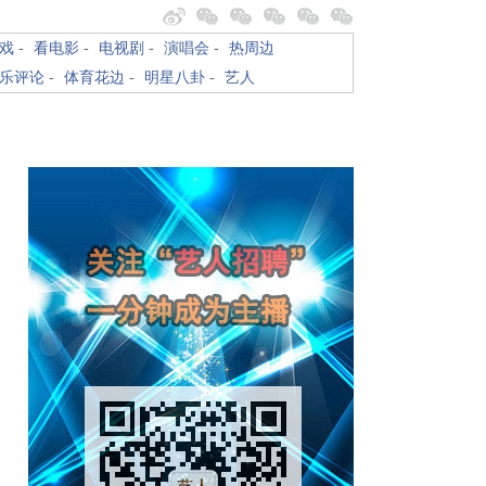
戏
-
看电影
-
电视剧
-
演唱会
-
热周边
乐评论
-
体育花边
-
明星八卦
-
艺人