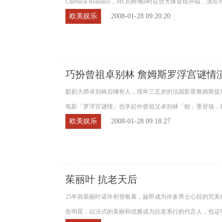
Chemical Romance，MCR)昨晚8时在台大体育馆开唱，演
欧美娱乐
2008-01-28 09:20:20
巧扮曾祖卓别林 詹姆斯罗浮宫谜情
默剧大师卓别林后继有人，现年三五岁的法国影星詹姆斯提
电影「罗浮宫谜情」也学起外曾祖父卓别林「粉」墨登场，将
欧美娱乐
2008-01-28 09:18:27
茱丽叶 抗老天后
25年前茱丽叶诺许初登银幕，旋即成为许多男士心目的完
告明星，以法式的美丽和优雅成为抗老系行的代言人，也证明4