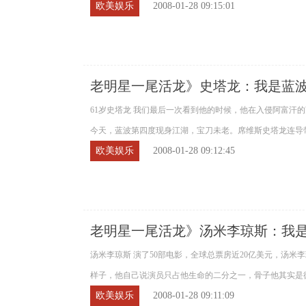
欧美娱乐
2008-01-28 09:15:01
老明星一尾活龙》史塔龙：我是蓝
61岁史塔龙 我们最后一次看到他的时候，他在入侵阿富汗的
今天，蓝波第四度现身江湖，宝刀未老。席维斯史塔龙连导带演
欧美娱乐
2008-01-28 09:12:45
老明星一尾活龙》汤米李琼斯：我
汤米李琼斯 演了50部电影，全球总票房近20亿美元，汤米
样子，他自己说演员只占他生命的二分之一，骨子他其实是德州
欧美娱乐
2008-01-28 09:11:09