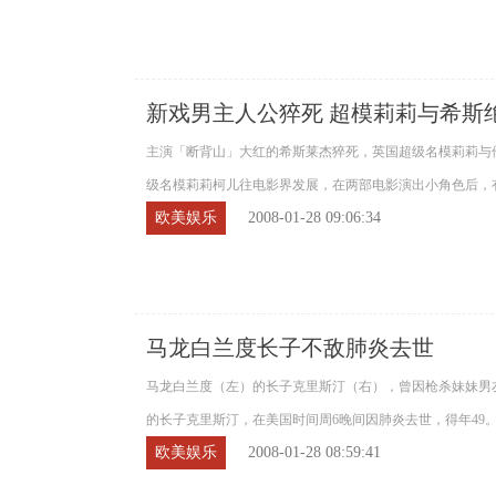
新戏男主人公猝死 超模莉莉与希斯
主演「断背山」大红的希斯莱杰猝死，英国超级名模莉莉与
级名模莉莉柯儿往电影界发展，在两部电影演出小角色后，有
欧美娱乐
2008-01-28 09:06:34
马龙白兰度长子不敌肺炎去世
马龙白兰度（左）的长子克里斯汀（右），曾因枪杀妹妹男
的长子克里斯汀，在美国时间周6晚间因肺炎去世，得年49。他曾
欧美娱乐
2008-01-28 08:59:41