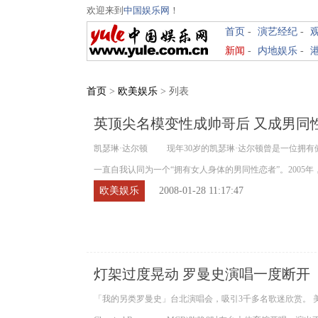
欢迎来到
中国娱乐网
！
首页
-
演艺经纪
-
新闻
-
内地娱乐
-
首页
>
欧美娱乐
> 列表
英顶尖名模变性成帅哥后 又成男同
凯瑟琳·达尔顿 现年30岁的凯瑟琳·达尔顿曾是一位拥有
一直自我认同为一个“拥有女人身体的男同性恋者”。2005年，内
欧美娱乐
2008-01-28 11:17:47
灯架过度晃动 罗曼史演唱一度断开
「我的另类罗曼史」台北演唱会，吸引3千多名歌迷欣赏。 