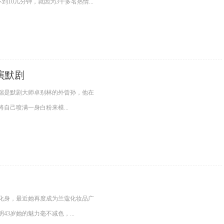
出不到10几分钟，就因为3千多名热情...
演默剧
瑞是默剧大师卓别林的外曾孙，他在
自己喷满一身白粉来模...
美化身，最近她再度成为兰蔻化妆品广
3岁她的魅力毫不减色，...