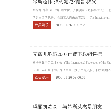
希斯遗作 找约翰尼·德普 救火
约翰尼·德普 因「疯狂理发师」入围奥斯卡最佳男主人公，
的是自己的腕表。 希斯莱杰尚未杀青新片「The Imaginarium of Do
欧美娱乐
2008-01-26 09:07:08
艾薇儿称霸2007付费下载销售榜
根据国际录音工业协会（The International Federation of the P
（2007年）全球的唱片销售量下跌了个百分点，下跌速度比
欧美娱乐
2008-01-26 09:06:08
分...
玛丽凯欧森：与希斯莱杰是朋友