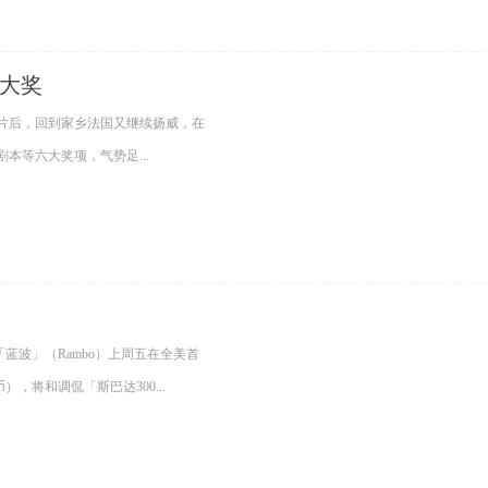
6大奖
片后，回到家乡法国又继续扬威，在
本等六大奖项，气势足...
蓝波」（Rambo）上周五在全美首
），将和调侃「斯巴达300...