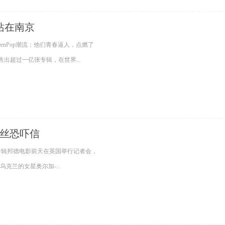
站在南京
enPop潮流；他们青春逼人，点燃了
出超过一亿张专辑，在世界...
粉丝恐吓信
一辑邦德电影前天在英国举行记者会，
克兰的女星奥尔加-...