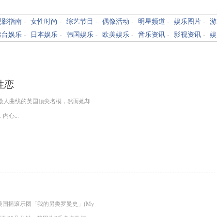
观影指南
-
女性时尚
-
综艺节目
-
偶像活动
-
明星频道
-
娱乐图片
-
游
港台娱乐
-
日本娱乐
-
韩国娱乐
-
欧美娱乐
-
音乐资讯
-
影视资讯
-
娱
性恋
傲人曲线的英国顶尖名模，然而她却
心...
美国摇滚乐团「我的另类罗曼史」(My